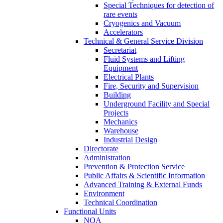
Special Techniques for detection of
rare events
Cryogenics and Vacuum
Accelerators
Technical & General Service Division
Secretariat
Fluid Systems and Lifting
Equipment
Electrical Plants
Fire, Security and Supervision
Building
Underground Facility and Special
Projects
Mechanics
Warehouse
Industrial Design
Directorate
Administration
Prevention & Protection Service
Public Affairs & Scientific Information
Advanced Training & External Funds
Environment
Technical Coordination
Functional Units
NOA