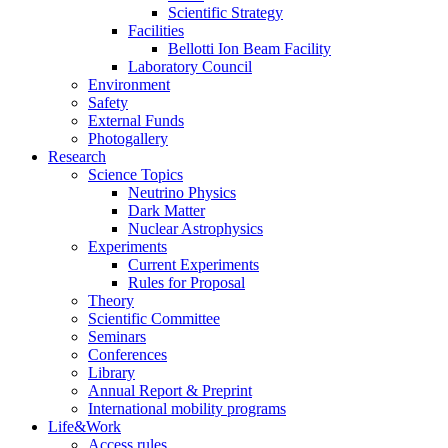
Scientific Strategy
Facilities
Bellotti Ion Beam Facility
Laboratory Council
Environment
Safety
External Funds
Photogallery
Research
Science Topics
Neutrino Physics
Dark Matter
Nuclear Astrophysics
Experiments
Current Experiments
Rules for Proposal
Theory
Scientific Committee
Seminars
Conferences
Library
Annual Report & Preprint
International mobility programs
Life&Work
Access rules