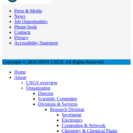
Press & Media
News
Job Opportunities
Phone book
Contacts
Privacy
Accessibility Statement
Copyright © 2026 INFN LNGS. All Rights Reserved.
Home
About
LNGS overview
Organization
Director
Scientific Committee
Divisions & Services
Research Division
Secretariat
Electronics
Computing & Network
Chemistry & Chemical Plants