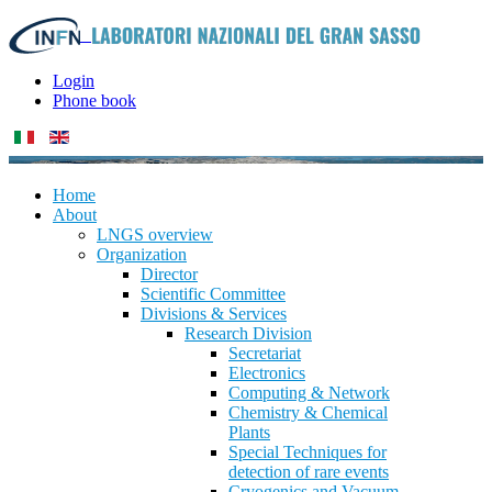
Login
Phone book
Home
About
LNGS overview
Organization
Director
Scientific Committee
Divisions & Services
Research Division
Secretariat
Electronics
Computing & Network
Chemistry & Chemical
Plants
Special Techniques for
detection of rare events
Cryogenics and Vacuum