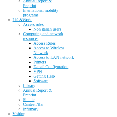
Annual Report &
Preprint
International mobility
programs
Life&Work
Access rules
Non italian users
Computing and network
resources
Access Rules
Access to Wireless
Network
Access to LAN network
Printers
E-mail Configuration
VPN
Getting Help
Software
Library
Annual Report &
Preprint
Shuttle
Canteen/Bar
Infirmary
Visiting