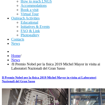
How to reach LNGS
Accommodations
Book a visit
Virtual Tour
Outreach Activities
Educational
Initiatives & Events
FAQ & Link
Photogallery
Contacts
News
Home
/
News
/
Il Premio Nobel per la fisica 2019 Michel Mayor in visita ai
Laboratori Nazionali del Gran Sasso
Il Premio Nobel per la fisica 2019 Michel Mayor in visita ai Laboratori
Nazionali del Gran Sasso