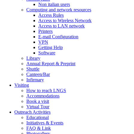
Non italian users
Computing and network resources
Access Rules
Access to Wireless Network
Access to LAN network
Printers
E-mail Configuration
VPN
Getting Help
Software
Library
Annual Report & Preprint
Shuttle
Canteen/Bar
Infirmary
Visiting
How to reach LNGS
Accommodations
Book a visit
Virtual Tour
Outreach Activities
Educational
Initiatives & Events
FAQ & Link
Photogallery