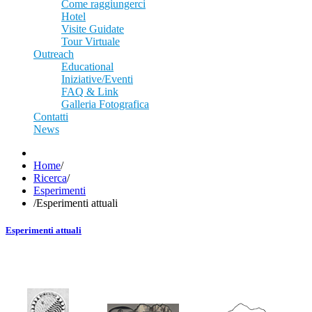
Come raggiungerci
Hotel
Visite Guidate
Tour Virtuale
Outreach
Educational
Iniziative/Eventi
FAQ & Link
Galleria Fotografica
Contatti
News
Home
/
Ricerca
/
Esperimenti
/
Esperimenti attuali
Esperimenti attuali