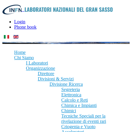
Login
Phone book
Home
Chi Siamo
I Laboratori
Organizzazione
Direttore
Divisioni & Servizi
Divisione Ricerca
Segreteria
Elettronica
Calcolo e Reti
Chimica e Impianti
Chimici
Tecniche Speciali per la
rivelazione di eventi rari
Criogenia e Vuoto
Acceleratori