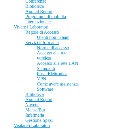
Conferenze
Biblioteca
Annual Report
Programmi di mobilità
internazionale
Vivere i Laboratori
Regole di Accesso
Utenti non italiani
Servizi informatici
Norme di accesso
Accesso alla rete
wireless
Accesso alla rete LAN
Stampanti
Posta Elettronica
VPN
Come avere assistenza
Software
Biblioteca
Annual Report
Navette
Mensa/Bar
Infermeria
Gestione Spazi
Visitare i Laboratori