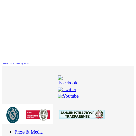
Joomla SEF URLs by Artio
Press & Media