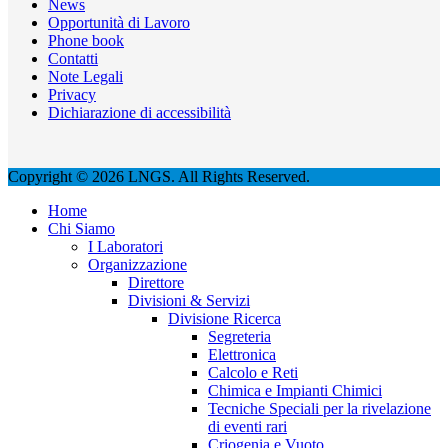
News
Opportunità di Lavoro
Phone book
Contatti
Note Legali
Privacy
Dichiarazione di accessibilità
Copyright © 2026 LNGS. All Rights Reserved.
Home
Chi Siamo
I Laboratori
Organizzazione
Direttore
Divisioni & Servizi
Divisione Ricerca
Segreteria
Elettronica
Calcolo e Reti
Chimica e Impianti Chimici
Tecniche Speciali per la rivelazione
di eventi rari
Criogenia e Vuoto