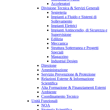
Acceleratori
Divisione Tecnica & Servizi Generali
Segreteria
Impianti a Fluido e Sistemi di
Sollevamento
Impianti Elettrici
Impianti Antincendio, di Sicurezza e
Supervisione
Edilizia
Meccanica
Struttura Sotterranea e Progetti
Speciali
Magazzino
Industrial Design
Direzione
Amministrazione
Servizio Prevenzione & Protezione
Relazioni Esterne & Informazione
Scientifica
Alta Formazione & Finanziamenti Esterni
Ambiente
Coordinamento Tecnico
Unità Funzionali
NOA
Strategia Scientifica