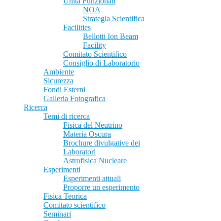
Unità Funzionali
NOA
Strategia Scientifica
Facilities
Bellotti Ion Beam
Facility
Comitato Scientifico
Consiglio di Laboratorio
Ambiente
Sicurezza
Fondi Esterni
Galleria Fotografica
Ricerca
Temi di ricerca
Fisica del Neutrino
Materia Oscura
Brochure divulgative dei
Laboratori
Astrofisica Nucleare
Esperimenti
Esperimenti attuali
Proporre un esperimento
Fisica Teorica
Comitato scientifico
Seminari