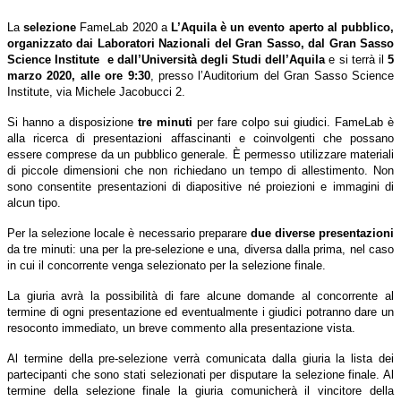
La
selezione
FameLab 2020 a
L’Aquila è un evento aperto al pubblico,
organizzato dai Laboratori Nazionali del Gran Sasso, dal Gran Sasso
Science Institute e dall’Università degli Studi dell’Aquila
e si terrà il
5
marzo 2020, alle ore 9:30
, presso l’Auditorium del Gran Sasso Science
Institute, via Michele Jacobucci 2.
Si hanno a disposizione
tre minuti
per fare colpo sui giudici. FameLab è
alla ricerca di presentazioni affascinanti e coinvolgenti che possano
essere comprese da un pubblico generale. È permesso utilizzare materiali
di piccole dimensioni che non richiedano un tempo di allestimento. Non
sono consentite presentazioni di diapositive né proiezioni e immagini di
alcun tipo.
Per la selezione locale è necessario preparare
due diverse presentazioni
da tre minuti: una per la pre-selezione e una, diversa dalla prima, nel caso
in cui il concorrente venga selezionato per la selezione finale.
La giuria avrà la possibilità di fare alcune domande al concorrente al
termine di ogni presentazione ed eventualmente i giudici potranno dare un
resoconto immediato, un breve commento alla presentazione vista.
Al termine della pre-selezione verrà comunicata dalla giuria la lista dei
partecipanti che sono stati selezionati per disputare la selezione finale. Al
termine della selezione finale la giuria comunicherà il vincitore della