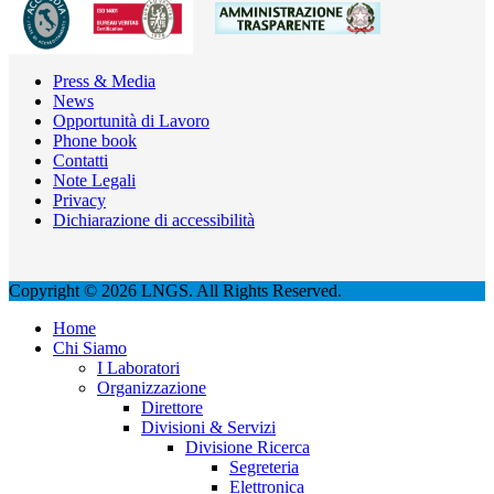
Press & Media
News
Opportunità di Lavoro
Phone book
Contatti
Note Legali
Privacy
Dichiarazione di accessibilità
Copyright © 2026 LNGS. All Rights Reserved.
Home
Chi Siamo
I Laboratori
Organizzazione
Direttore
Divisioni & Servizi
Divisione Ricerca
Segreteria
Elettronica