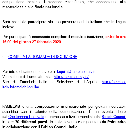
competizione locale e il secondo classificato, che accederanno alla
masterclass
e alla
finale
nazionale
.
Sarà possibile partecipare sia con presentazioni in italiano che in lingua
inglese.
Per partecipare è necessario compilare il modulo d’iscrizione,
entro le ore
16,00 del giorno 27 febbraio 2020
.
•
COMPILA LA DOMANDA DI ISCRIZIONE
Per info e chiarimenti scrivere a:
laquila@famelab-italy.it
Visita il sito di FameLab Italia:
http://famelab-italy.it/
S
ito di FameLab Italia - Selezione di L'Aquila:
http://famelab-
italy.it/famelab-laquila/
FAMELAB
è una
competizione
internazionale
per giovani ricercatori
scientifici con il
talento
della comunicazione. È un evento ideato
dal
Cheltenham Festivals
e promosso a livello mondiale dal
British Council
in oltre
30
differenti paesi
. In Italia l’evento è organizzato da
Psiquadro
in collaborazione con il
British Council Italia
.