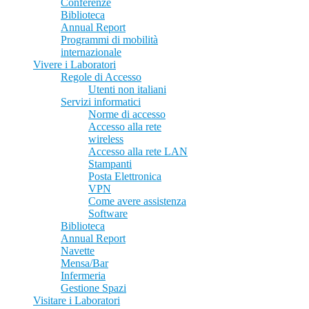
Conferenze
Biblioteca
Annual Report
Programmi di mobilità
internazionale
Vivere i Laboratori
Regole di Accesso
Utenti non italiani
Servizi informatici
Norme di accesso
Accesso alla rete
wireless
Accesso alla rete LAN
Stampanti
Posta Elettronica
VPN
Come avere assistenza
Software
Biblioteca
Annual Report
Navette
Mensa/Bar
Infermeria
Gestione Spazi
Visitare i Laboratori