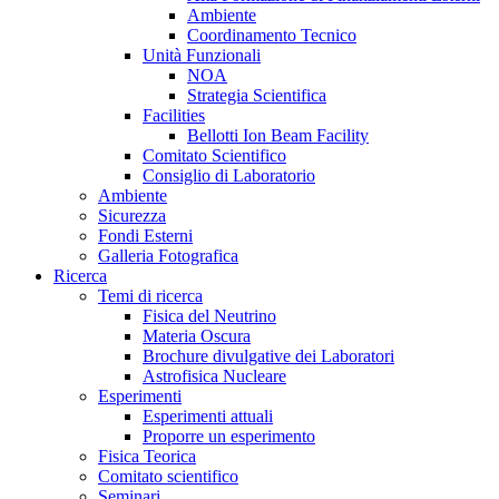
Ambiente
Coordinamento Tecnico
Unità Funzionali
NOA
Strategia Scientifica
Facilities
Bellotti Ion Beam Facility
Comitato Scientifico
Consiglio di Laboratorio
Ambiente
Sicurezza
Fondi Esterni
Galleria Fotografica
Ricerca
Temi di ricerca
Fisica del Neutrino
Materia Oscura
Brochure divulgative dei Laboratori
Astrofisica Nucleare
Esperimenti
Esperimenti attuali
Proporre un esperimento
Fisica Teorica
Comitato scientifico
Seminari