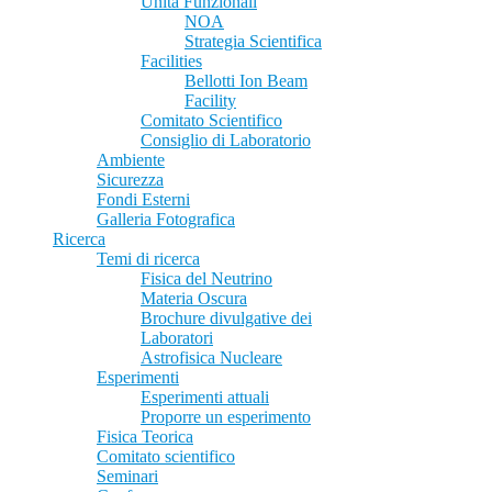
Unità Funzionali
NOA
Strategia Scientifica
Facilities
Bellotti Ion Beam
Facility
Comitato Scientifico
Consiglio di Laboratorio
Ambiente
Sicurezza
Fondi Esterni
Galleria Fotografica
Ricerca
Temi di ricerca
Fisica del Neutrino
Materia Oscura
Brochure divulgative dei
Laboratori
Astrofisica Nucleare
Esperimenti
Esperimenti attuali
Proporre un esperimento
Fisica Teorica
Comitato scientifico
Seminari