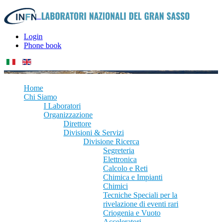
Login
Phone book
Home
Chi Siamo
I Laboratori
Organizzazione
Direttore
Divisioni & Servizi
Divisione Ricerca
Segreteria
Elettronica
Calcolo e Reti
Chimica e Impianti
Chimici
Tecniche Speciali per la
rivelazione di eventi rari
Criogenia e Vuoto
Acceleratori