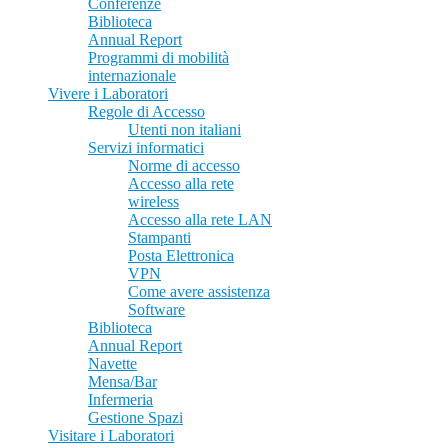
Conferenze
Biblioteca
Annual Report
Programmi di mobilità
internazionale
Vivere i Laboratori
Regole di Accesso
Utenti non italiani
Servizi informatici
Norme di accesso
Accesso alla rete
wireless
Accesso alla rete LAN
Stampanti
Posta Elettronica
VPN
Come avere assistenza
Software
Biblioteca
Annual Report
Navette
Mensa/Bar
Infermeria
Gestione Spazi
Visitare i Laboratori