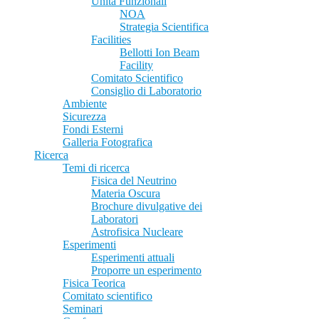
Unità Funzionali
NOA
Strategia Scientifica
Facilities
Bellotti Ion Beam
Facility
Comitato Scientifico
Consiglio di Laboratorio
Ambiente
Sicurezza
Fondi Esterni
Galleria Fotografica
Ricerca
Temi di ricerca
Fisica del Neutrino
Materia Oscura
Brochure divulgative dei
Laboratori
Astrofisica Nucleare
Esperimenti
Esperimenti attuali
Proporre un esperimento
Fisica Teorica
Comitato scientifico
Seminari