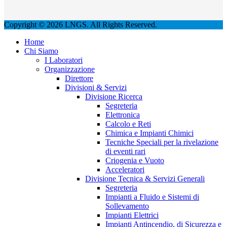
Copyright © 2026 LNGS. All Rights Reserved.
Home
Chi Siamo
I Laboratori
Organizzazione
Direttore
Divisioni & Servizi
Divisione Ricerca
Segreteria
Elettronica
Calcolo e Reti
Chimica e Impianti Chimici
Tecniche Speciali per la rivelazione
di eventi rari
Criogenia e Vuoto
Acceleratori
Divisione Tecnica & Servizi Generali
Segreteria
Impianti a Fluido e Sistemi di
Sollevamento
Impianti Elettrici
Impianti Antincendio, di Sicurezza e