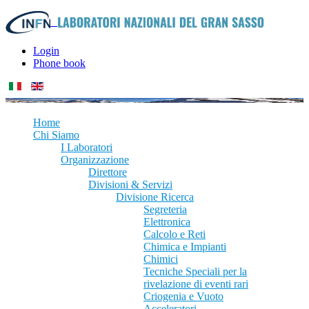
Login
Phone book
Home
Chi Siamo
I Laboratori
Organizzazione
Direttore
Divisioni & Servizi
Divisione Ricerca
Segreteria
Elettronica
Calcolo e Reti
Chimica e Impianti
Chimici
Tecniche Speciali per la
rivelazione di eventi rari
Criogenia e Vuoto
Acceleratori