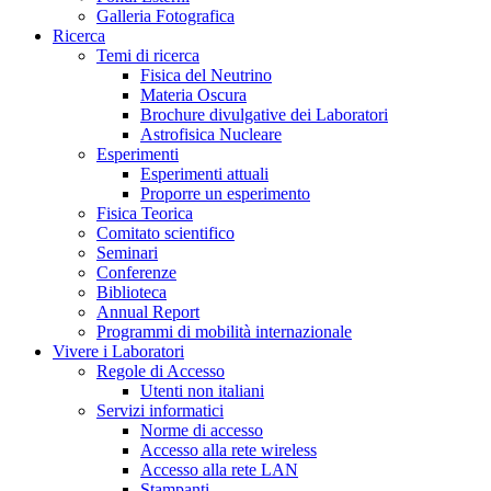
Galleria Fotografica
Ricerca
Temi di ricerca
Fisica del Neutrino
Materia Oscura
Brochure divulgative dei Laboratori
Astrofisica Nucleare
Esperimenti
Esperimenti attuali
Proporre un esperimento
Fisica Teorica
Comitato scientifico
Seminari
Conferenze
Biblioteca
Annual Report
Programmi di mobilità internazionale
Vivere i Laboratori
Regole di Accesso
Utenti non italiani
Servizi informatici
Norme di accesso
Accesso alla rete wireless
Accesso alla rete LAN
Stampanti