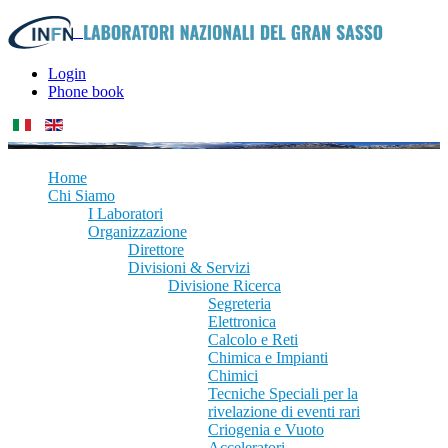
Login
Phone book
Home
Chi Siamo
I Laboratori
Organizzazione
Direttore
Divisioni & Servizi
Divisione Ricerca
Segreteria
Elettronica
Calcolo e Reti
Chimica e Impianti
Chimici
Tecniche Speciali per la
rivelazione di eventi rari
Criogenia e Vuoto
Acceleratori