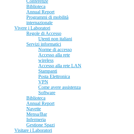
Conferenze
Biblioteca
Annual Report
Programmi di mobilità
internazionale
Vivere i Laboratori
Regole di Accesso
Utenti non italiani
Servizi informatici
Norme di accesso
Accesso alla rete
wireless
Accesso alla rete LAN
Stampanti
Posta Elettronica
VPN
Come avere assistenza
Software
Biblioteca
Annual Report
Navette
Mensa/Bar
Infermeria
Gestione Spazi
Visitare i Laboratori