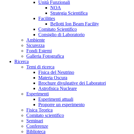
Unità Funzionali
NOA
Strategia Scientifica
Facilities
Bellotti Ion Beam Facility
Comitato Scientifico
Consiglio di Laboratorio
Ambiente
Sicurezza
Fondi Esterni
Galleria Fotografica
Ricerca
Temi di ricerca
Fisica del Neutrino
Materia Oscura
Brochure divulgative dei Laboratori
Astrofisica Nucleare
Esperimenti
Esperimenti attuali
Proporre un esperimento
Fisica Teorica
Comitato scientifico
Seminari
Conferenze
Biblioteca