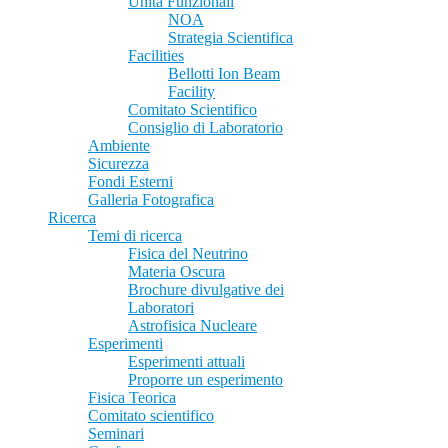
Unità Funzionali
NOA
Strategia Scientifica
Facilities
Bellotti Ion Beam
Facility
Comitato Scientifico
Consiglio di Laboratorio
Ambiente
Sicurezza
Fondi Esterni
Galleria Fotografica
Ricerca
Temi di ricerca
Fisica del Neutrino
Materia Oscura
Brochure divulgative dei
Laboratori
Astrofisica Nucleare
Esperimenti
Esperimenti attuali
Proporre un esperimento
Fisica Teorica
Comitato scientifico
Seminari