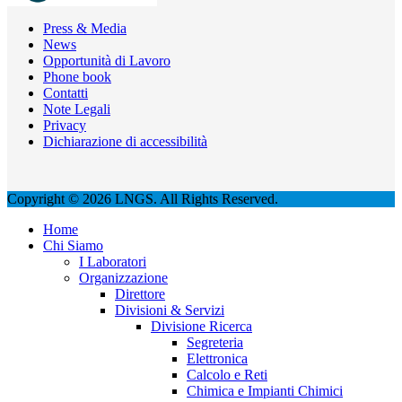
Press & Media
News
Opportunità di Lavoro
Phone book
Contatti
Note Legali
Privacy
Dichiarazione di accessibilità
Copyright © 2026 LNGS. All Rights Reserved.
Home
Chi Siamo
I Laboratori
Organizzazione
Direttore
Divisioni & Servizi
Divisione Ricerca
Segreteria
Elettronica
Calcolo e Reti
Chimica e Impianti Chimici