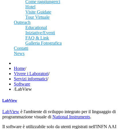
Come raggiungerci
Hotel
Visite Guidate
Tour Virtuale
Outreach
Educational
Iniziative/Eventi
FAQ & Link
Galleria Fotografica
Contatti
News
Home
/
Vivere i Laboratori
/
Servizi informatici
/
Software
/
LabView
LabView
LabView
è l'ambiente di sviluppo integrato per il linguaggio di
programmazione visuale di
National Instruments
.
Il software è utilizzabile solo da utenti registrati nell'INFN AAI