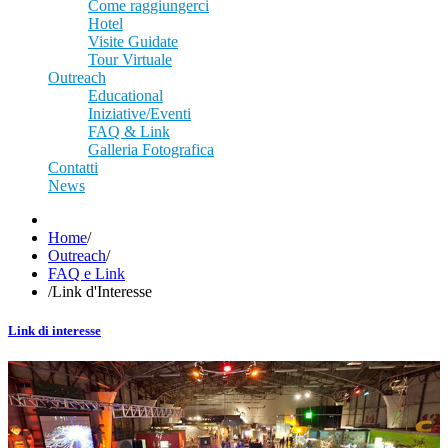
Come raggiungerci
Hotel
Visite Guidate
Tour Virtuale
Outreach
Educational
Iniziative/Eventi
FAQ & Link
Galleria Fotografica
Contatti
News
Home
/
Outreach
/
FAQ e Link
/
Link d'Interesse
Link di interesse