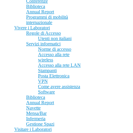
Conferenze
Biblioteca
Annual Report
Programmi di mobilità
internazionale
Vivere i Laboratori
Regole di Accesso
Utenti non italiani
Servizi informatici
Norme di accesso
Accesso alla rete
wireless
Accesso alla rete LAN
Stampanti
Posta Elettronica
VPN
Come avere assistenza
Software
Biblioteca
Annual Report
Navette
Mensa/Bar
Infermeria
Gestione Spazi
Visitare i Laboratori