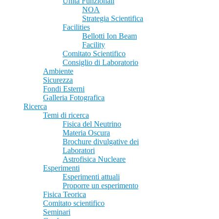
Unità Funzionali
NOA
Strategia Scientifica
Facilities
Bellotti Ion Beam
Facility
Comitato Scientifico
Consiglio di Laboratorio
Ambiente
Sicurezza
Fondi Esterni
Galleria Fotografica
Ricerca
Temi di ricerca
Fisica del Neutrino
Materia Oscura
Brochure divulgative dei
Laboratori
Astrofisica Nucleare
Esperimenti
Esperimenti attuali
Proporre un esperimento
Fisica Teorica
Comitato scientifico
Seminari