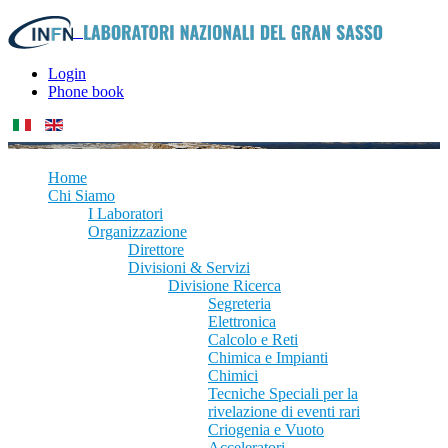
Login
Phone book
Home
Chi Siamo
I Laboratori
Organizzazione
Direttore
Divisioni & Servizi
Divisione Ricerca
Segreteria
Elettronica
Calcolo e Reti
Chimica e Impianti
Chimici
Tecniche Speciali per la
rivelazione di eventi rari
Criogenia e Vuoto
Acceleratori