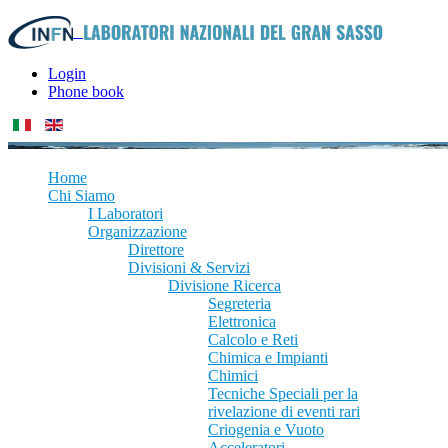
Login
Phone book
Home
Chi Siamo
I Laboratori
Organizzazione
Direttore
Divisioni & Servizi
Divisione Ricerca
Segreteria
Elettronica
Calcolo e Reti
Chimica e Impianti
Chimici
Tecniche Speciali per la
rivelazione di eventi rari
Criogenia e Vuoto
Acceleratori