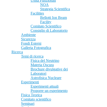
Unità Funzionali
NOA
Strategia Scientifica
Facilities
Bellotti Ion Beam
Facility
Comitato Scientifico
Consiglio di Laboratorio
Ambiente
Sicurezza
Fondi Esterni
Galleria Fotografica
Ricerca
Temi di ricerca
Fisica del Neutrino
Materia Oscura
Brochure divulgative dei
Laboratori
Astrofisica Nucleare
Esperimenti
Esperimenti attuali
Proporre un esperimento
Fisica Teorica
Comitato scientifico
Seminari