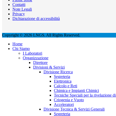
Contatti
Note Legali
Privacy
Dichiarazione di accessibilità
Copyright © 2026 LNGS. All Rights Reserved.
Home
Chi Siamo
I Laboratori
Organizzazione
Direttore
Divisioni & Servizi
Divisione Ricerca
Segreteria
Elettronica
Calcolo e Reti
Chimica e Impianti Chimici
Tecniche Speciali per la rivelazione di 
Criogenia e Vuoto
Acceleratori
Divisione Tecnica & Servizi Generali
Segreteria