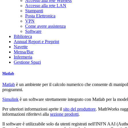
Accesso alla rete Wireless
Accesso alla rete LAN
Stampanti
Posta Elettronica
VPN
Come avere assistenza
Software
Biblioteca
Annual Report e Preprint
Navette
Mensa/Bar
Infermeria
Gestione Spazi
Matlab
Matlab
è un ambiente per il calcolo numerico che consente di manipolare
programmi.
Simulink
è un software strettamente integrato con Matlab per la modella
Per ulteriori informazioni aprite il
sito del produttore
. MathWorks raggr
informazioni riferitevi alla
sezione prodotti
.
Il software è utilizzabile solo da utenti registrati nell'INFN AAI (Auth