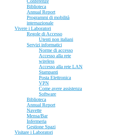
Conferenze
Biblioteca
Annual Report
Programmi di mobilità
internazionale
Vivere i Laboratori
Regole di Accesso
Utenti non italiani
Servizi informatici
Norme di accesso
Accesso alla rete
wireless
Accesso alla rete LAN
Stampanti
Posta Elettronica
VPN
Come avere assistenza
Software
Biblioteca
Annual Report
Navette
Mensa/Bar
Infermeria
Gestione Spazi
Visitare i Laboratori