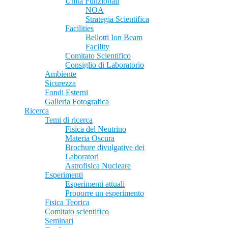
Unità Funzionali
NOA
Strategia Scientifica
Facilities
Bellotti Ion Beam
Facility
Comitato Scientifico
Consiglio di Laboratorio
Ambiente
Sicurezza
Fondi Esterni
Galleria Fotografica
Ricerca
Temi di ricerca
Fisica del Neutrino
Materia Oscura
Brochure divulgative dei
Laboratori
Astrofisica Nucleare
Esperimenti
Esperimenti attuali
Proporre un esperimento
Fisica Teorica
Comitato scientifico
Seminari