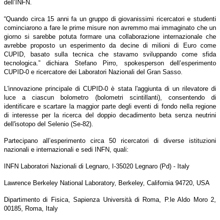
dell’INFN.
“Quando circa 15 anni fa un gruppo di giovanissimi ricercatori e studenti
cominciarono a fare le prime misure non avremmo mai immaginato che un
giorno si sarebbe potuta formare una collaborazione internazionale che
avrebbe proposto un esperimento da decine di milioni di Euro come
CUPID, basato sulla tecnica che stavamo sviluppando come sfida
tecnologica.” dichiara Stefano Pirro, spokesperson dell’esperimento
CUPID-0 e ricercatore dei Laboratori Nazionali del Gran Sasso.
L'innovazione principale di CUPID-0 è stata l'aggiunta di un rilevatore di
luce a ciascun bolometro (bolometri scintillanti), consentendo di
identificare e scartare la maggior parte degli eventi di fondo nella regione
di interesse per la ricerca del doppio decadimento beta senza neutrini
dell'isotopo del Selenio (Se-82).
Partecipano all’esperimento circa 50 ricercatori di diverse istituzioni
nazionali e internazionali e sedi INFN, quali:
INFN Laboratori Nazionali di Legnaro, I-35020 Legnaro (Pd) - Italy
Lawrence Berkeley National Laboratory, Berkeley, California 94720, USA
Dipartimento di Fisica, Sapienza Università di Roma, P.le Aldo Moro 2,
00185, Roma, Italy