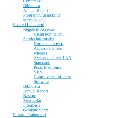
Conferenze
Biblioteca
Annual Report
Programmi di mobilità
internazionale
Vivere i Laboratori
Regole di Accesso
Utenti non italiani
Servizi informatici
Norme di accesso
Accesso alla rete
wireless
Accesso alla rete LAN
Stampanti
Posta Elettronica
VPN
Come avere assistenza
Software
Biblioteca
Annual Report
Navette
Mensa/Bar
Infermeria
Gestione Spazi
Visitare i Laboratori