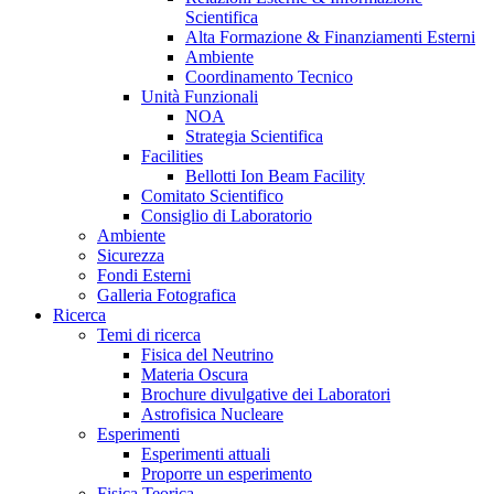
Scientifica
Alta Formazione & Finanziamenti Esterni
Ambiente
Coordinamento Tecnico
Unità Funzionali
NOA
Strategia Scientifica
Facilities
Bellotti Ion Beam Facility
Comitato Scientifico
Consiglio di Laboratorio
Ambiente
Sicurezza
Fondi Esterni
Galleria Fotografica
Ricerca
Temi di ricerca
Fisica del Neutrino
Materia Oscura
Brochure divulgative dei Laboratori
Astrofisica Nucleare
Esperimenti
Esperimenti attuali
Proporre un esperimento
Fisica Teorica