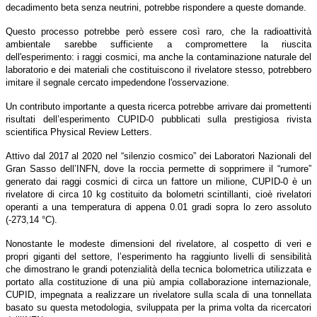
decadimento beta senza neutrini, potrebbe rispondere a queste domande.
Questo processo potrebbe però essere così raro, che la radioattività
ambientale sarebbe sufficiente a compromettere la riuscita
dell'esperimento: i raggi cosmici, ma anche la contaminazione naturale del
laboratorio e dei materiali che costituiscono il rivelatore stesso, potrebbero
imitare il segnale cercato impedendone l'osservazione.
Un contributo importante a questa ricerca potrebbe arrivare dai promettenti
risultati dell’esperimento CUPID-0 pubblicati sulla prestigiosa rivista
scientifica Physical Review Letters.
Attivo dal 2017 al 2020 nel “silenzio cosmico” dei Laboratori Nazionali del
Gran Sasso dell’INFN, dove la roccia permette di sopprimere il “rumore”
generato dai raggi cosmici di circa un fattore un milione, CUPID-0 è un
rivelatore di circa 10 kg costituito da bolometri scintillanti, cioè rivelatori
operanti a una temperatura di appena 0.01 gradi sopra lo zero assoluto
(-273,14 °C).
Nonostante le modeste dimensioni del rivelatore, al cospetto di veri e
propri giganti del settore, l’esperimento ha raggiunto livelli di sensibilità
che dimostrano le grandi potenzialità della tecnica bolometrica utilizzata e
portato alla costituzione di una più ampia collaborazione internazionale,
CUPID, impegnata a realizzare un rivelatore sulla scala di una tonnellata
basato su questa metodologia, sviluppata per la prima volta da ricercatori