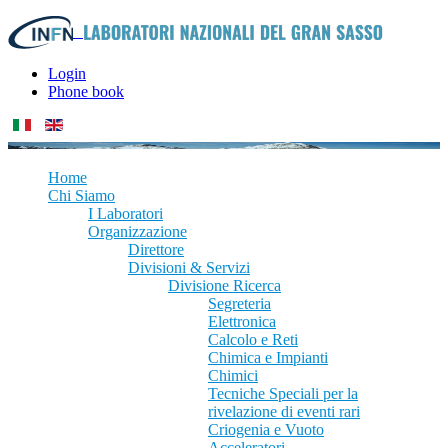
Login
Phone book
Home
Chi Siamo
I Laboratori
Organizzazione
Direttore
Divisioni & Servizi
Divisione Ricerca
Segreteria
Elettronica
Calcolo e Reti
Chimica e Impianti
Chimici
Tecniche Speciali per la
rivelazione di eventi rari
Criogenia e Vuoto
Acceleratori