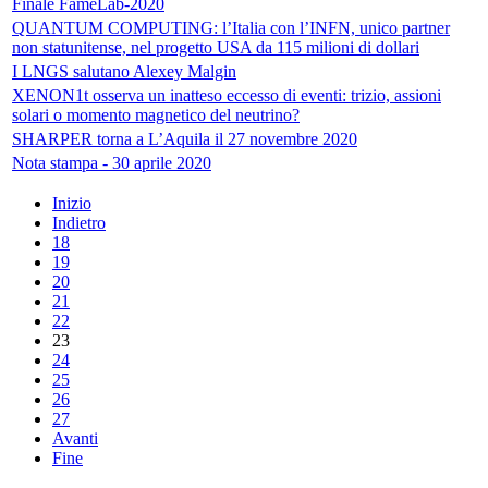
Finale FameLab-2020
QUANTUM COMPUTING: l’Italia con l’INFN, unico partner
non statunitense, nel progetto USA da 115 milioni di dollari
I LNGS salutano Alexey Malgin
XENON1t osserva un inatteso eccesso di eventi: trizio, assioni
solari o momento magnetico del neutrino?
SHARPER torna a L’Aquila il 27 novembre 2020
Nota stampa - 30 aprile 2020
Inizio
Indietro
18
19
20
21
22
23
24
25
26
27
Avanti
Fine