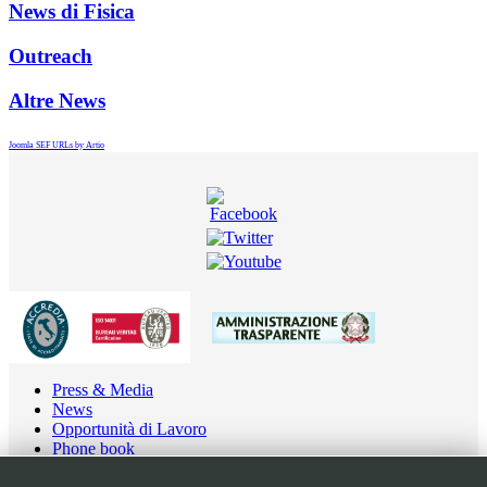
News di Fisica
Outreach
Altre News
Joomla SEF URLs by Artio
Press & Media
News
Opportunità di Lavoro
Phone book
Contatti