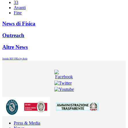
33
Avanti
Fine
News di Fisica
Outreach
Altre News
Joomla SEF URLs by Artio
Press & Media