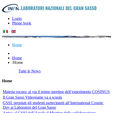
Login
Phone book
Home
Home
/
Home
Tutte le News
Home
Materia oscura: al via il primo meeting dell’esperimento COSINUS
Il Gran Sasso Videogame va a scuola
GSSI: premiati gli studenti partecipanti all’International Cosmic
Day ai Laboratori del Gran Sasso
Arriva al GSSI dell’Aquila il Meeting della collaborazione