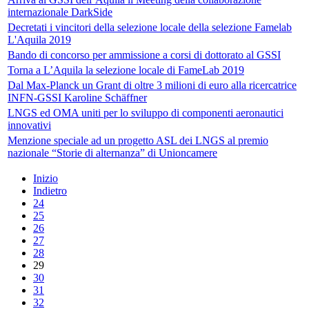
internazionale DarkSide
Decretati i vincitori della selezione locale della selezione Famelab
L'Aquila 2019
Bando di concorso per ammissione a corsi di dottorato al GSSI
Torna a L’Aquila la selezione locale di FameLab 2019
Dal Max-Planck un Grant di oltre 3 milioni di euro alla ricercatrice
INFN-GSSI Karoline Schäffner
LNGS ed OMA uniti per lo sviluppo di componenti aeronautici
innovativi
Menzione speciale ad un progetto ASL dei LNGS al premio
nazionale “Storie di alternanza” di Unioncamere
Inizio
Indietro
24
25
26
27
28
29
30
31
32