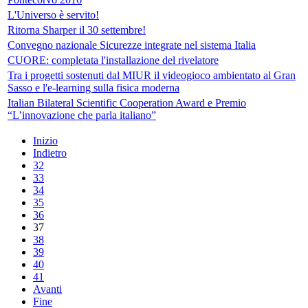
L'Universo è servito!
Ritorna Sharper il 30 settembre!
Convegno nazionale Sicurezze integrate nel sistema Italia
CUORE: completata l'installazione del rivelatore
Tra i progetti sostenuti dal MIUR il videogioco ambientato al Gran
Sasso e l'e-learning sulla fisica moderna
Italian Bilateral Scientific Cooperation Award e Premio
“L’innovazione che parla italiano”
Inizio
Indietro
32
33
34
35
36
37
38
39
40
41
Avanti
Fine