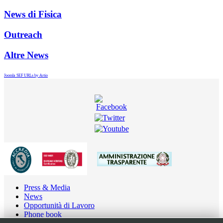
News di Fisica
Outreach
Altre News
Joomla SEF URLs by Artio
Press & Media
News
Opportunità di Lavoro
Phone book