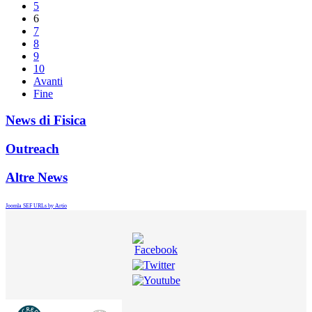
5
6
7
8
9
10
Avanti
Fine
News di Fisica
Outreach
Altre News
Joomla SEF URLs by Artio