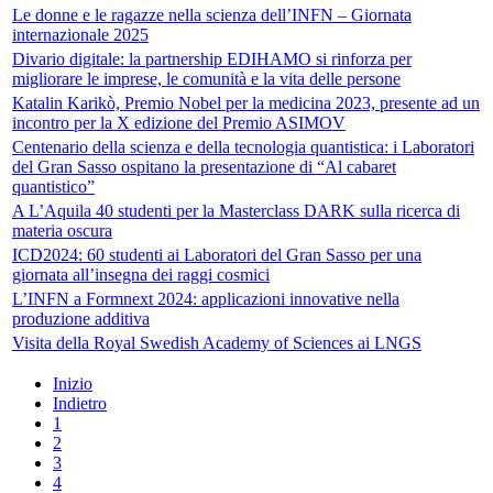
Le donne e le ragazze nella scienza dell’INFN – Giornata
internazionale 2025
Divario digitale: la partnership EDIHAMO si rinforza per
migliorare le imprese, le comunità e la vita delle persone
Katalin Karikò, Premio Nobel per la medicina 2023, presente ad un
incontro per la X edizione del Premio ASIMOV
Centenario della scienza e della tecnologia quantistica: i Laboratori
del Gran Sasso ospitano la presentazione di “Al cabaret
quantistico”
A L’Aquila 40 studenti per la Masterclass DARK sulla ricerca di
materia oscura
ICD2024: 60 studenti ai Laboratori del Gran Sasso per una
giornata all’insegna dei raggi cosmici
L’INFN a Formnext 2024: applicazioni innovative nella
produzione additiva
Visita della Royal Swedish Academy of Sciences ai LNGS
Inizio
Indietro
1
2
3
4