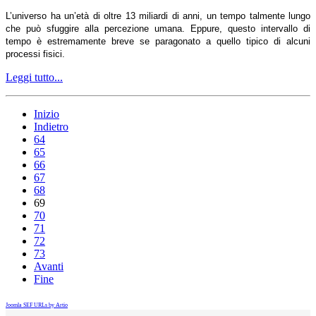
L’universo ha un’età di oltre 13 miliardi di anni, un tempo talmente lungo
che può sfuggire alla percezione umana. Eppure, questo intervallo di
tempo è estremamente breve se paragonato a quello tipico di alcuni
processi fisici.
Leggi tutto...
Inizio
Indietro
64
65
66
67
68
69
70
71
72
73
Avanti
Fine
Joomla SEF URLs by Artio