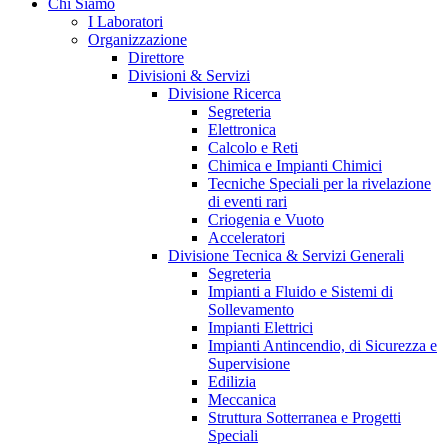
Chi Siamo
I Laboratori
Organizzazione
Direttore
Divisioni & Servizi
Divisione Ricerca
Segreteria
Elettronica
Calcolo e Reti
Chimica e Impianti Chimici
Tecniche Speciali per la rivelazione
di eventi rari
Criogenia e Vuoto
Acceleratori
Divisione Tecnica & Servizi Generali
Segreteria
Impianti a Fluido e Sistemi di
Sollevamento
Impianti Elettrici
Impianti Antincendio, di Sicurezza e
Supervisione
Edilizia
Meccanica
Struttura Sotterranea e Progetti
Speciali