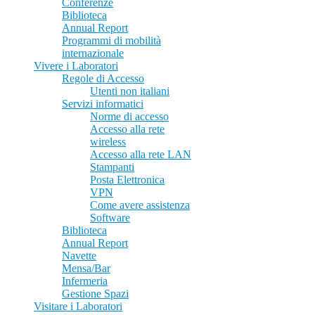
Conferenze
Biblioteca
Annual Report
Programmi di mobilità
internazionale
Vivere i Laboratori
Regole di Accesso
Utenti non italiani
Servizi informatici
Norme di accesso
Accesso alla rete
wireless
Accesso alla rete LAN
Stampanti
Posta Elettronica
VPN
Come avere assistenza
Software
Biblioteca
Annual Report
Navette
Mensa/Bar
Infermeria
Gestione Spazi
Visitare i Laboratori