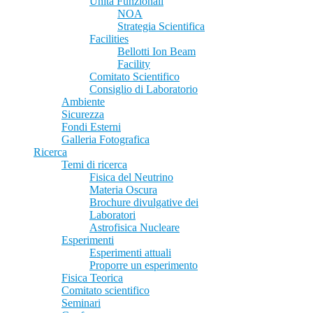
Unità Funzionali
NOA
Strategia Scientifica
Facilities
Bellotti Ion Beam
Facility
Comitato Scientifico
Consiglio di Laboratorio
Ambiente
Sicurezza
Fondi Esterni
Galleria Fotografica
Ricerca
Temi di ricerca
Fisica del Neutrino
Materia Oscura
Brochure divulgative dei
Laboratori
Astrofisica Nucleare
Esperimenti
Esperimenti attuali
Proporre un esperimento
Fisica Teorica
Comitato scientifico
Seminari