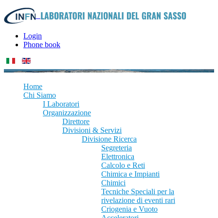
Login
Phone book
Home
Chi Siamo
I Laboratori
Organizzazione
Direttore
Divisioni & Servizi
Divisione Ricerca
Segreteria
Elettronica
Calcolo e Reti
Chimica e Impianti
Chimici
Tecniche Speciali per la
rivelazione di eventi rari
Criogenia e Vuoto
Acceleratori