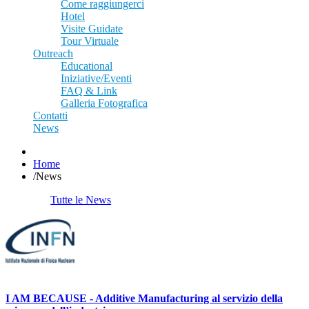
Come raggiungerci
Hotel
Visite Guidate
Tour Virtuale
Outreach
Educational
Iniziative/Eventi
FAQ & Link
Galleria Fotografica
Contatti
News
Home
/
News
Tutte le News
I AM BECAUSE - Additive Manufacturing al servizio della