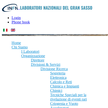
Login
Phone book
Home
Chi Siamo
I Laboratori
Organizzazione
Direttore
Divisioni & Servizi
Divisione Ricerca
Segreteria
Elettronica
Calcolo e Reti
Chimica e Impianti
Chimici
Tecniche Speciali per la
rivelazione di eventi rari
Criogenia e Vuoto
Acceleratori