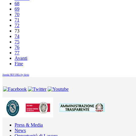
68
69
70
71
72
73
74
75
76
77
Avanti
Fine
Joomla SEF URLs by Artio
Press & Media
News
Opportunità di Lavoro