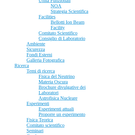
Unità Funzionali
NOA
Strategia Scientifica
Facilities
Bellotti Ion Beam
Facility
Comitato Scientifico
Consiglio di Laboratorio
Ambiente
Sicurezza
Fondi Esterni
Galleria Fotografica
Ricerca
Temi di ricerca
Fisica del Neutrino
Materia Oscura
Brochure divulgative dei
Laboratori
Astrofisica Nucleare
Esperimenti
Esperimenti attuali
Proporre un esperimento
Fisica Teorica
Comitato scientifico
Seminari