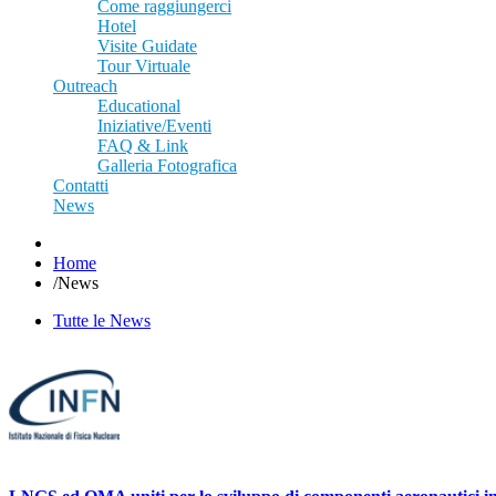
Come raggiungerci
Hotel
Visite Guidate
Tour Virtuale
Outreach
Educational
Iniziative/Eventi
FAQ & Link
Galleria Fotografica
Contatti
News
Home
/
News
Tutte le News