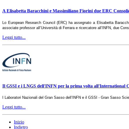
A Elisabetta Baracchini e Massimiliano Fiorini due ERC Consol
Lo European Research Council (ERC) ha assegnato a Elisabetta Baracchini
associate professor all’Università di Ferrara e ricercatore all’INFN, due Cons
Leggi tutto...
Il GSSI e i LNGS dell'INFN per la prima volta all'International
I Laboratori Nazionali del Gran Sasso dell’INFN e il GSSI - Gran Sasso Scienc
Leggi tutto...
Inizio
Indietro