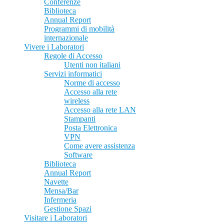
Conferenze
Biblioteca
Annual Report
Programmi di mobilità
internazionale
Vivere i Laboratori
Regole di Accesso
Utenti non italiani
Servizi informatici
Norme di accesso
Accesso alla rete
wireless
Accesso alla rete LAN
Stampanti
Posta Elettronica
VPN
Come avere assistenza
Software
Biblioteca
Annual Report
Navette
Mensa/Bar
Infermeria
Gestione Spazi
Visitare i Laboratori