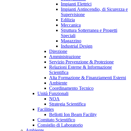
Impianti Elettrici
Impianti Antincendio, di Sicurezza e
Supervisione
Edilizia
Meccanica
Struttura Sotterranea e Progetti
Speciali
Magazzino
Industrial Design
Direzione
Amministrazione
Servizio Prevenzione & Protezione
Relazioni Esterne & Informazione
Scientifica
Alta Formazione & Finanziamenti Esterni
Ambiente
Coordinamento Tecnico
Unità Funzionali
NOA
Strategia Scientifica
Facilities
Bellotti Ion Beam Facility
Comitato Scientifico
Consiglio di Laboratorio
Ambiente