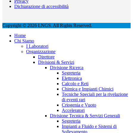
Privacy
Dichiarazione di accessibilità
Copyright © 2026 LNGS. All Rights Reserved.
Home
Chi Siamo
I Laboratori
Organizzazione
Direttore
Divisioni & Servizi
Divisione Ricerca
Segreteria
Elettronica
Calcolo e Reti
Chimica e Impianti Chimici
Tecniche Speciali per la rivelazione
di eventi rari
Criogenia e Vuoto
Acceleratori
Divisione Tecnica & Servizi Generali
Segreteria
Impianti a Fluido e Sistemi di
Sollevamento