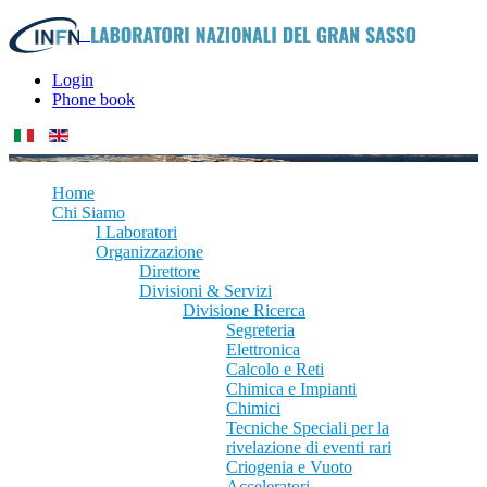
Login
Phone book
Home
Chi Siamo
I Laboratori
Organizzazione
Direttore
Divisioni & Servizi
Divisione Ricerca
Segreteria
Elettronica
Calcolo e Reti
Chimica e Impianti
Chimici
Tecniche Speciali per la
rivelazione di eventi rari
Criogenia e Vuoto
Acceleratori