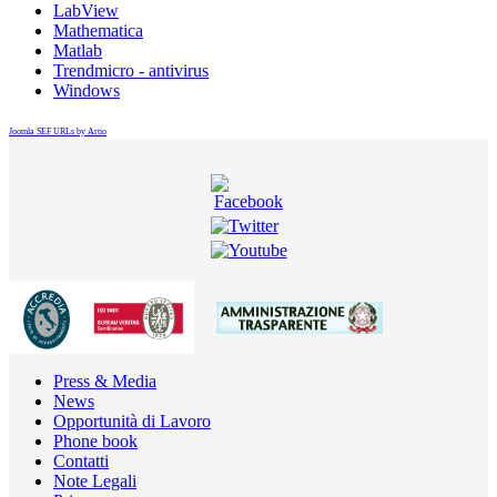
LabView
Mathematica
Matlab
Trendmicro - antivirus
Windows
Joomla SEF URLs by Artio
Press & Media
News
Opportunità di Lavoro
Phone book
Contatti
Note Legali