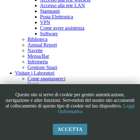
Accesso alla rete LAN
Stampanti
Posta Elettronica
VPN
Come avere assistenza
Software
Biblioteca
Annual Report
Navette
Mensa/Bar
Infermeria
Gestione Spazi
Visitare i Laboratori
Come raggiungerci
Hotel
Visite Guidate
Questo sito si serve di cookie per gestire autenticazione,
Tour Virtuale
navigazione e altre funzioni. Servendoti del nostro sito acconsenti
Outreach
al collocamento di questo tipo di cookie sul tuo dispositivo.
Leggi
Educational
l'informativa
Iniziative/Eventi
FAQ & Link
Galleria Fotografica
ACCETTA
Contatti
News