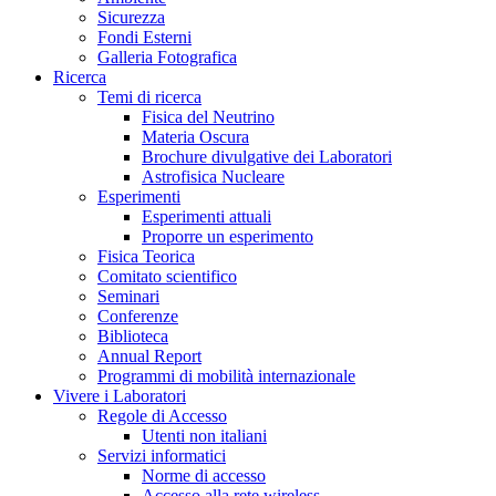
Sicurezza
Fondi Esterni
Galleria Fotografica
Ricerca
Temi di ricerca
Fisica del Neutrino
Materia Oscura
Brochure divulgative dei Laboratori
Astrofisica Nucleare
Esperimenti
Esperimenti attuali
Proporre un esperimento
Fisica Teorica
Comitato scientifico
Seminari
Conferenze
Biblioteca
Annual Report
Programmi di mobilità internazionale
Vivere i Laboratori
Regole di Accesso
Utenti non italiani
Servizi informatici
Norme di accesso
Accesso alla rete wireless