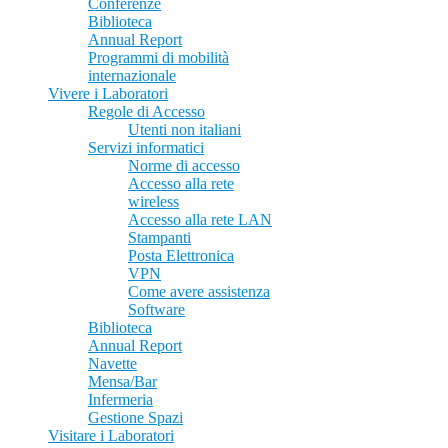
Conferenze
Biblioteca
Annual Report
Programmi di mobilità
internazionale
Vivere i Laboratori
Regole di Accesso
Utenti non italiani
Servizi informatici
Norme di accesso
Accesso alla rete
wireless
Accesso alla rete LAN
Stampanti
Posta Elettronica
VPN
Come avere assistenza
Software
Biblioteca
Annual Report
Navette
Mensa/Bar
Infermeria
Gestione Spazi
Visitare i Laboratori