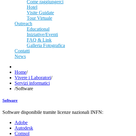
Come raggiungerci
Hotel
Visite Guidate
Tour Virtuale
Outreach
Educational
Iniziative/Eventi
FAQ & Link
Galleria Fotografica
Contatti
News
Home
/
Vivere i Laboratori
/
Servizi informatici
/
Software
Software
Software disponibile tramite licenze nazionali INFN:
Adobe
Autodesk
Comsol