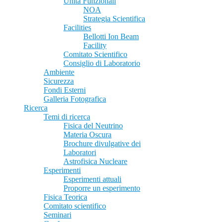
Unità Funzionali
NOA
Strategia Scientifica
Facilities
Bellotti Ion Beam
Facility
Comitato Scientifico
Consiglio di Laboratorio
Ambiente
Sicurezza
Fondi Esterni
Galleria Fotografica
Ricerca
Temi di ricerca
Fisica del Neutrino
Materia Oscura
Brochure divulgative dei
Laboratori
Astrofisica Nucleare
Esperimenti
Esperimenti attuali
Proporre un esperimento
Fisica Teorica
Comitato scientifico
Seminari