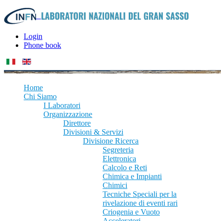
Login
Phone book
Home
Chi Siamo
I Laboratori
Organizzazione
Direttore
Divisioni & Servizi
Divisione Ricerca
Segreteria
Elettronica
Calcolo e Reti
Chimica e Impianti
Chimici
Tecniche Speciali per la
rivelazione di eventi rari
Criogenia e Vuoto
Acceleratori