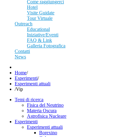
Come raggiungerci
Hotel
Visite Guidate
Tour Virtuale
Outreach
Educational
Iniziative/Eventi
FAQ & Link
Galleria Fotografica
Contatti
News
Home
/
Esperimenti
/
Esperimenti attuali
/
Vip
Temi di ricerca
Fisica del Neutrino
Materia Oscura
Astrofisica Nucleare
Esperimenti
Esperimenti attuali
Borexino