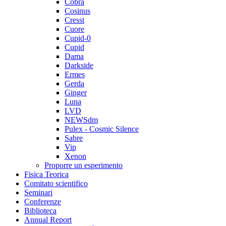
Cobra
Cosinus
Cresst
Cuore
Cupid-0
Cupid
Dama
Darkside
Ermes
Gerda
Ginger
Luna
LVD
NEWSdm
Pulex - Cosmic Silence
Sabre
Vip
Xenon
Proporre un esperimento
Fisica Teorica
Comitato scientifico
Seminari
Conferenze
Biblioteca
Annual Report