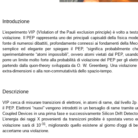
Introduzione
L'esperimento VIP (VIolation of the Pauli exclusion principle) è volto a test
violazione. Il PEP rappresenta uno dei principali capisaldi della fisica mo
fonte di numerosi dibattiti, profondamente connessi ai fondamenti della Mecc
semplice ed elegante per spiegare il PEP, “significa probabilmente ch
sperimentalmente “atomi impossibili”, ovvero atomi vietati dal PEP, usando u
porre un limite molto forte alla probabilità di violazione del PEP per gli el
partendo dalla quon-theory sviluppata da O. W. Greenberg. Una violazione d
extra-dimensioni o alla non-commutatività dello spazio-tempo.
Descrizione
VIP cerca di misurare transizioni di elettroni, in atomi di rame, dal livello 2p
il PEP. Elettroni “nuovi” vengono introdotti in un bersaglio di rame tramite 
Coupled Devices in una prima fase e successivamente Silicon Drift Detecto
L'energia dei raggi X provenienti da transizoni proibite è spostata verso e
-31
violazione sarà di 10
, migliorando quello esistene al giorno d'oggi di b
accertarne una violazione.