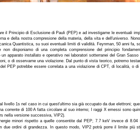
are il Principio di Esclusione di Pauli (PEP) e ad investigarne le eventuali imp
derna e della nostra compresione della materia, della vita e dell'universo. N
anica Quantistica, su suoi eventuali limiti di validità. Feynman, 50 anni fa, 
e non disponiamo di una completa comprensione del principio fondamenta
n apparato installato e operativo nei laboratori sotterranei del Gran Sasso (I
ettroni, o di osservarne una violazione. Dal punto di vista teorico, potremo tes
el PEP potrebbe essere correlata a una violazione di CPT, di località, o di 
 al livello 1s nel caso in cui quest'ultimo sia già occupato da due elettroni; que
una corrente di 100 A fatta circolare al suo interno; I raggi X emessi sono quin
rs nella versione successiva, VIP2).
nergie minori rispetto a quelle consentite dal PEP; 7.7 keV invece di 8.04 ke
en due ordini di grandezza. In questo modo, VIP2 potrà porre il limite più st