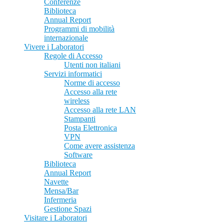
Conferenze
Biblioteca
Annual Report
Programmi di mobilità
internazionale
Vivere i Laboratori
Regole di Accesso
Utenti non italiani
Servizi informatici
Norme di accesso
Accesso alla rete
wireless
Accesso alla rete LAN
Stampanti
Posta Elettronica
VPN
Come avere assistenza
Software
Biblioteca
Annual Report
Navette
Mensa/Bar
Infermeria
Gestione Spazi
Visitare i Laboratori