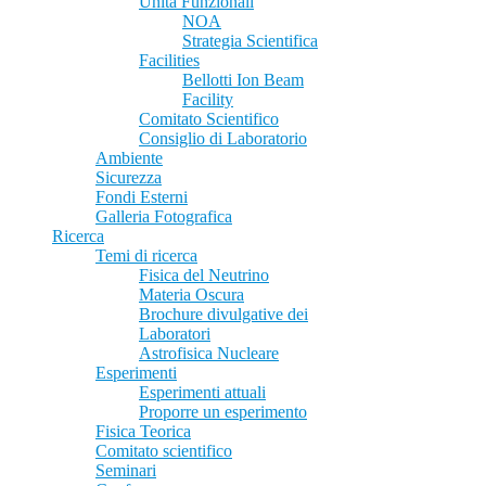
Unità Funzionali
NOA
Strategia Scientifica
Facilities
Bellotti Ion Beam
Facility
Comitato Scientifico
Consiglio di Laboratorio
Ambiente
Sicurezza
Fondi Esterni
Galleria Fotografica
Ricerca
Temi di ricerca
Fisica del Neutrino
Materia Oscura
Brochure divulgative dei
Laboratori
Astrofisica Nucleare
Esperimenti
Esperimenti attuali
Proporre un esperimento
Fisica Teorica
Comitato scientifico
Seminari