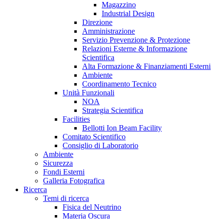
Magazzino
Industrial Design
Direzione
Amministrazione
Servizio Prevenzione & Protezione
Relazioni Esterne & Informazione
Scientifica
Alta Formazione & Finanziamenti Esterni
Ambiente
Coordinamento Tecnico
Unità Funzionali
NOA
Strategia Scientifica
Facilities
Bellotti Ion Beam Facility
Comitato Scientifico
Consiglio di Laboratorio
Ambiente
Sicurezza
Fondi Esterni
Galleria Fotografica
Ricerca
Temi di ricerca
Fisica del Neutrino
Materia Oscura