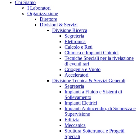
Chi Siamo
I Laboratori
Organizzazione
Direttore
Divisioni & Servizi
Divisione Ricerca
Segreteria
Elettronica
Calcolo e Reti
Chimica e Impianti Chimici
Tecniche Speciali per la rivelazione
di eventi rari
Criogenia e Vuoto
Acceleratori
Divisione Tecnica & Servizi Generali
Segreteria
Impianti a Fluido e Sistemi di
Sollevamento
Impianti Elettrici
Impianti Antincendio, di Sicurezza e
Supervisione
Edilizia
Meccanica
Struttura Sotterranea e Progetti
Speciali