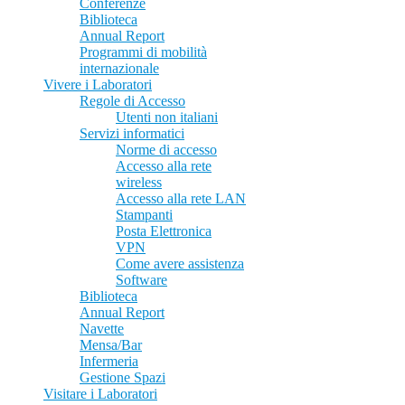
Conferenze
Biblioteca
Annual Report
Programmi di mobilità
internazionale
Vivere i Laboratori
Regole di Accesso
Utenti non italiani
Servizi informatici
Norme di accesso
Accesso alla rete
wireless
Accesso alla rete LAN
Stampanti
Posta Elettronica
VPN
Come avere assistenza
Software
Biblioteca
Annual Report
Navette
Mensa/Bar
Infermeria
Gestione Spazi
Visitare i Laboratori