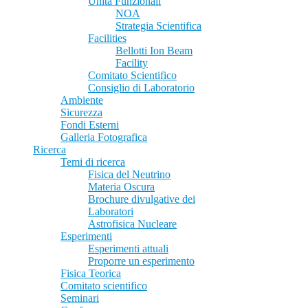
Unità Funzionali
NOA
Strategia Scientifica
Facilities
Bellotti Ion Beam
Facility
Comitato Scientifico
Consiglio di Laboratorio
Ambiente
Sicurezza
Fondi Esterni
Galleria Fotografica
Ricerca
Temi di ricerca
Fisica del Neutrino
Materia Oscura
Brochure divulgative dei
Laboratori
Astrofisica Nucleare
Esperimenti
Esperimenti attuali
Proporre un esperimento
Fisica Teorica
Comitato scientifico
Seminari