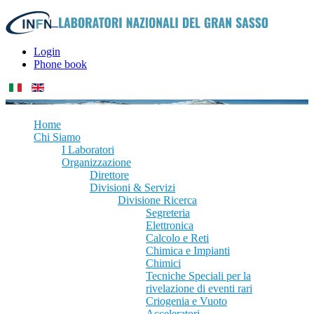
Login
Phone book
Home
Chi Siamo
I Laboratori
Organizzazione
Direttore
Divisioni & Servizi
Divisione Ricerca
Segreteria
Elettronica
Calcolo e Reti
Chimica e Impianti
Chimici
Tecniche Speciali per la
rivelazione di eventi rari
Criogenia e Vuoto
Acceleratori