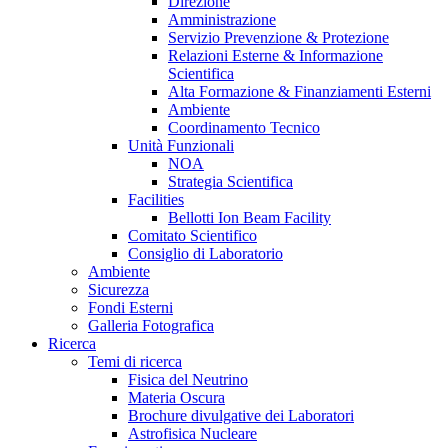
Direzione
Amministrazione
Servizio Prevenzione & Protezione
Relazioni Esterne & Informazione
Scientifica
Alta Formazione & Finanziamenti Esterni
Ambiente
Coordinamento Tecnico
Unità Funzionali
NOA
Strategia Scientifica
Facilities
Bellotti Ion Beam Facility
Comitato Scientifico
Consiglio di Laboratorio
Ambiente
Sicurezza
Fondi Esterni
Galleria Fotografica
Ricerca
Temi di ricerca
Fisica del Neutrino
Materia Oscura
Brochure divulgative dei Laboratori
Astrofisica Nucleare