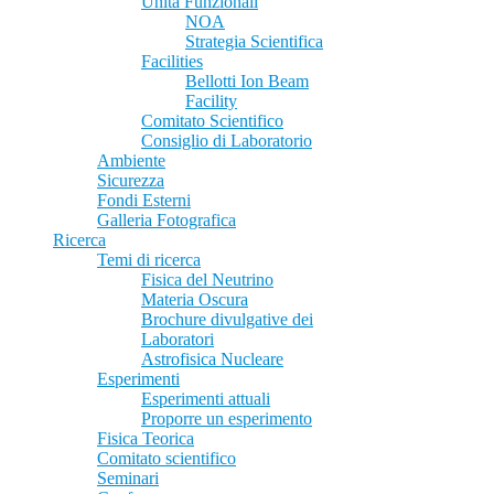
Unità Funzionali
NOA
Strategia Scientifica
Facilities
Bellotti Ion Beam
Facility
Comitato Scientifico
Consiglio di Laboratorio
Ambiente
Sicurezza
Fondi Esterni
Galleria Fotografica
Ricerca
Temi di ricerca
Fisica del Neutrino
Materia Oscura
Brochure divulgative dei
Laboratori
Astrofisica Nucleare
Esperimenti
Esperimenti attuali
Proporre un esperimento
Fisica Teorica
Comitato scientifico
Seminari