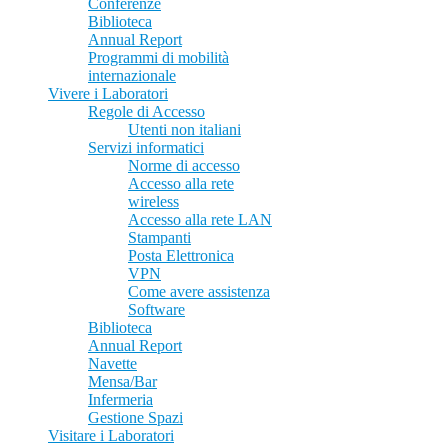
Conferenze
Biblioteca
Annual Report
Programmi di mobilità
internazionale
Vivere i Laboratori
Regole di Accesso
Utenti non italiani
Servizi informatici
Norme di accesso
Accesso alla rete
wireless
Accesso alla rete LAN
Stampanti
Posta Elettronica
VPN
Come avere assistenza
Software
Biblioteca
Annual Report
Navette
Mensa/Bar
Infermeria
Gestione Spazi
Visitare i Laboratori