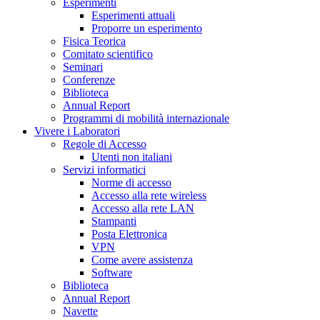
Esperimenti
Esperimenti attuali
Proporre un esperimento
Fisica Teorica
Comitato scientifico
Seminari
Conferenze
Biblioteca
Annual Report
Programmi di mobilità internazionale
Vivere i Laboratori
Regole di Accesso
Utenti non italiani
Servizi informatici
Norme di accesso
Accesso alla rete wireless
Accesso alla rete LAN
Stampanti
Posta Elettronica
VPN
Come avere assistenza
Software
Biblioteca
Annual Report
Navette