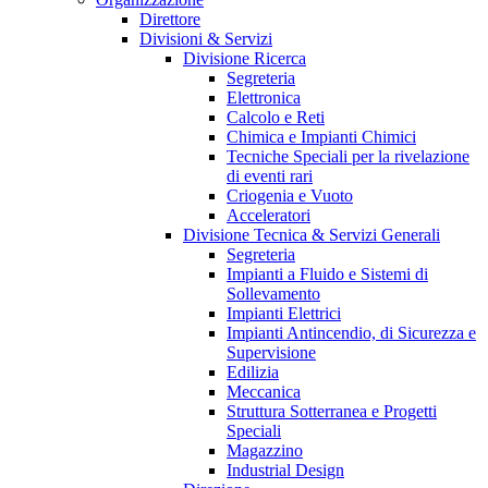
Direttore
Divisioni & Servizi
Divisione Ricerca
Segreteria
Elettronica
Calcolo e Reti
Chimica e Impianti Chimici
Tecniche Speciali per la rivelazione
di eventi rari
Criogenia e Vuoto
Acceleratori
Divisione Tecnica & Servizi Generali
Segreteria
Impianti a Fluido e Sistemi di
Sollevamento
Impianti Elettrici
Impianti Antincendio, di Sicurezza e
Supervisione
Edilizia
Meccanica
Struttura Sotterranea e Progetti
Speciali
Magazzino
Industrial Design