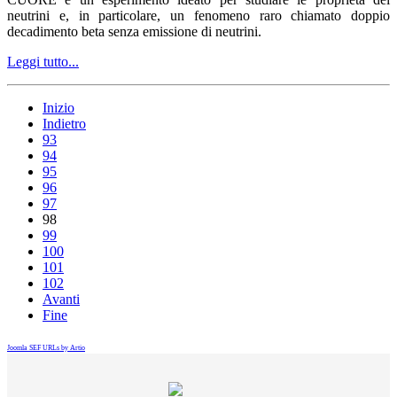
neutrini e, in particolare, un fenomeno raro chiamato doppio
decadimento beta senza emissione di neutrini.
Leggi tutto...
Inizio
Indietro
93
94
95
96
97
98
99
100
101
102
Avanti
Fine
Joomla SEF URLs by Artio