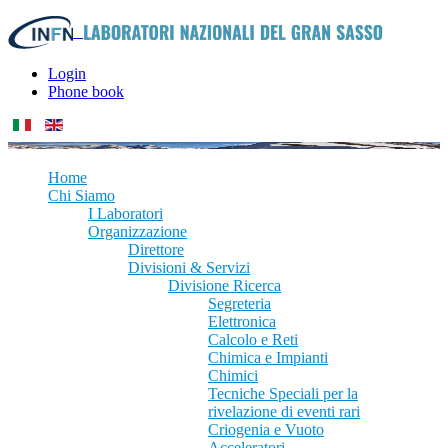
Login
Phone book
Home
Chi Siamo
I Laboratori
Organizzazione
Direttore
Divisioni & Servizi
Divisione Ricerca
Segreteria
Elettronica
Calcolo e Reti
Chimica e Impianti
Chimici
Tecniche Speciali per la
rivelazione di eventi rari
Criogenia e Vuoto
Acceleratori