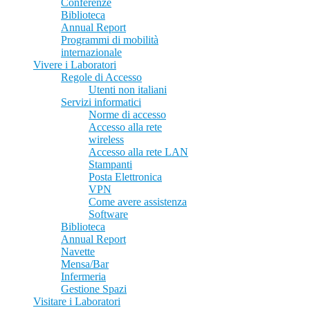
Conferenze
Biblioteca
Annual Report
Programmi di mobilità
internazionale
Vivere i Laboratori
Regole di Accesso
Utenti non italiani
Servizi informatici
Norme di accesso
Accesso alla rete
wireless
Accesso alla rete LAN
Stampanti
Posta Elettronica
VPN
Come avere assistenza
Software
Biblioteca
Annual Report
Navette
Mensa/Bar
Infermeria
Gestione Spazi
Visitare i Laboratori