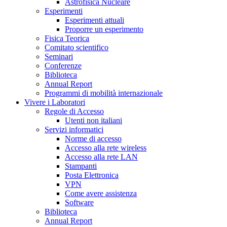
Astrofisica Nucleare
Esperimenti
Esperimenti attuali
Proporre un esperimento
Fisica Teorica
Comitato scientifico
Seminari
Conferenze
Biblioteca
Annual Report
Programmi di mobilità internazionale
Vivere i Laboratori
Regole di Accesso
Utenti non italiani
Servizi informatici
Norme di accesso
Accesso alla rete wireless
Accesso alla rete LAN
Stampanti
Posta Elettronica
VPN
Come avere assistenza
Software
Biblioteca
Annual Report