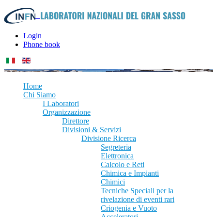
Login
Phone book
Home
Chi Siamo
I Laboratori
Organizzazione
Direttore
Divisioni & Servizi
Divisione Ricerca
Segreteria
Elettronica
Calcolo e Reti
Chimica e Impianti
Chimici
Tecniche Speciali per la
rivelazione di eventi rari
Criogenia e Vuoto
Acceleratori