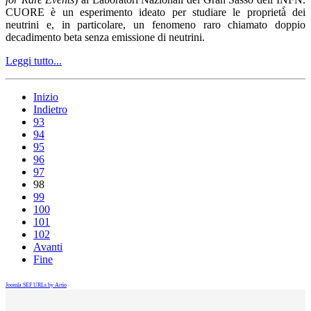
CUORE è un esperimento ideato per studiare le proprietà̀ dei
neutrini e, in particolare, un fenomeno raro chiamato doppio
decadimento beta senza emissione di neutrini.
Leggi tutto...
Inizio
Indietro
93
94
95
96
97
98
99
100
101
102
Avanti
Fine
Joomla SEF URLs by Artio