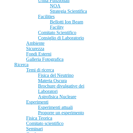
Unità Funzionali
NOA
Strategia Scientifica
Facilities
Bellotti Ion Beam
Facility
Comitato Scientifico
Consiglio di Laboratorio
Ambiente
Sicurezza
Fondi Esterni
Galleria Fotografica
Ricerca
Temi di ricerca
Fisica del Neutrino
Materia Oscura
Brochure divulgative dei
Laboratori
Astrofisica Nucleare
Esperimenti
Esperimenti attuali
Proporre un esperimento
Fisica Teorica
Comitato scientifico
Seminari