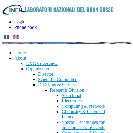
Login
Phone book
Home
About
LNGS overview
Organization
Director
Scientific Committee
Divisions & Services
Research Division
Secretariat
Electronics
Computing & Network
Chemistry & Chemical
Plants
Special Techniques for
detection of rare events
Cryogenics and Vacuum