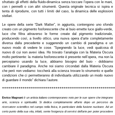
sfruttato gli effetti della fluido-dinamica senza toccare l’opera con le mani,
con i pennelli o con altri strumenti. Questa originale tecnica si ispira e
tenta di riprodurre, con tutti i limiti del caso, la dinamica delle esplosioni
stellari.
Le opere della serie “Dark Matter”, in aggiunta, contengono uno sfondo
creato con un pigmento fosforescente che al buio emette luce giallo-verde,
luce che filtra attraverso le forme create dal pigmento tradizionale,
producendo così, a livello ottico, una nuova opera d’arte completamente
diversa dalla precedente e suggerendo un cambio di paradigma e un
nuovo modo di vedere le cose. “Spegnendo la luce, vedi qualcosa di
nuovo di cui non avevi idea. Ho trovato l’analogia con la Materia Oscura
molto pertinente: la materia fosforescente è presente nell’opera, ma non la
percepiamo usando la luce, abbiamo bisogno del buio - dobbiamo
cambiare il paradigma. Anche noi siamo circondati dalla Materia Oscura
che però non vediamo: toccherà alla scienza trovare lo strumento e quelle
condizioni che ci permetteranno di individuarla utilizzando un modo nuovo
di guardare il mondo” dichiara l’autore.
*******************************************************
Enrico Magnani
è un artista italiano contemporaneo noto per le sue opere che integrano
arte, scienza e spiritualità. Si dedica completamente all’arte dopo un percorso da
ricercatore scientifico nel campo nella fisica, in particolare della fusione nucleare. Ad un
certo punto della sua vita, infatti, sente l’esigenza di servirsi dell’arte per poter procedere