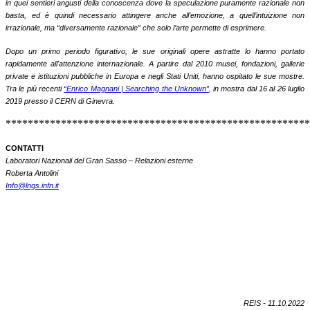
in quei sentieri angusti della conoscenza dove la speculazione puramente razionale non
basta, ed è quindi necessario attingere anche all’emozione, a quell’intuizione non
irrazionale, ma “diversamente razionale” che solo l’arte permette di esprimere.
Dopo un primo periodo figurativo, le sue originali opere astratte lo hanno portato
rapidamente all'attenzione internazionale. A partire dal 2010 musei, fondazioni, gallerie
private e istituzioni pubbliche in Europa e negli Stati Uniti, hanno ospitato le sue mostre.
Tra le più recenti
“Enrico Magnani | Searching the Unknown”
, in mostra dal 16 al 26 luglio
2019 presso il CERN di Ginevra.
*******************************************************
CONTATTI
Laboratori Nazionali del Gran Sasso – Relazioni esterne
Roberta Antolini
Info@lngs.infn.it
REIS - 11.10.2022