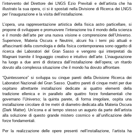
l’intervento del Direttore dei LNGS Ezio Previtali e dell’artista che ha
illustrato la sua opera, ci si è spostati nella Divisione di Ricerca dei LNGS
per l’inaugurazione e la visita dell’installazione.
L’opera, una rappresentazione artistica della fisica astro particellare, si
propone di sviluppare e promuovere l’interazione tra il mondo della scienza
e il mondo dell’arte per una nuova visione e comprensione dell’Universo.
Supernove, Materia Oscura e Neutrini, alcuni fra i temi più attuali e
affascinanti della cosmologia e della fisica contemporanea sono oggetto di
ricerca dei Laboratori del Gran Sasso e vengono qui interpretati da
Magnani tramite il linguaggio creativo e intuitivo dell’arte. L’inaugurazione
ha luogo a due anni di distanza dall’installazione dell’opera; un ritardo
dovuto alla complessa situazione che il mondo ha dovuto affrontare.
“Quintessence” si sviluppa su cinque pareti della Divisione Ricerca dei
Laboratori Nazionali del Gran Sasso. Quattro pareti di cinque metri per due
ospitano altrettante installazioni dedicate ai quattro elementi della
tradizione ellenica e in parallelo alle quattro forze fondamentali che
governano l’Universo; la quinta parete, di forma irregolare, ospita una
installazione circolare di tre metri di diametro dedicata alla Materia Oscura
(Dark Matter). Un’icona e al tempo stesso un augurio da parte dell’artista
alla soluzione di questo grande mistero cosmico e all’unificazione delle
forze fondamentali.
Per la realizzazione delle opere presenti nell’installazione, l’artista ha