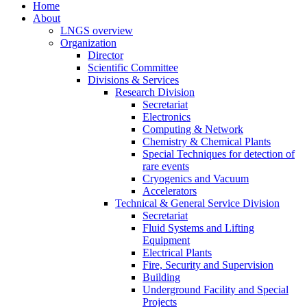
Home
About
LNGS overview
Organization
Director
Scientific Committee
Divisions & Services
Research Division
Secretariat
Electronics
Computing & Network
Chemistry & Chemical Plants
Special Techniques for detection of
rare events
Cryogenics and Vacuum
Accelerators
Technical & General Service Division
Secretariat
Fluid Systems and Lifting
Equipment
Electrical Plants
Fire, Security and Supervision
Building
Underground Facility and Special
Projects