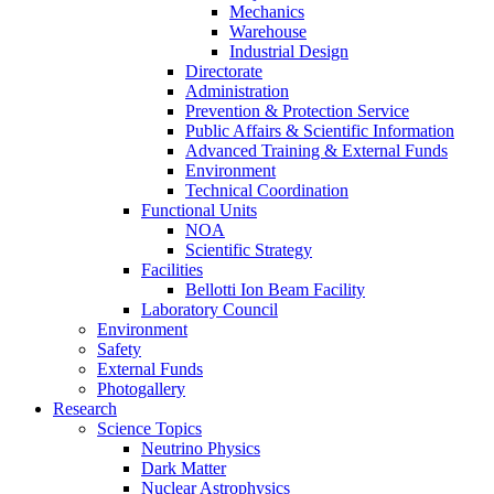
Mechanics
Warehouse
Industrial Design
Directorate
Administration
Prevention & Protection Service
Public Affairs & Scientific Information
Advanced Training & External Funds
Environment
Technical Coordination
Functional Units
NOA
Scientific Strategy
Facilities
Bellotti Ion Beam Facility
Laboratory Council
Environment
Safety
External Funds
Photogallery
Research
Science Topics
Neutrino Physics
Dark Matter
Nuclear Astrophysics