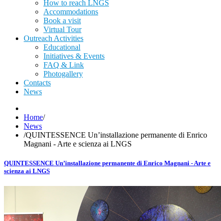
How to reach LNGS
Accommodations
Book a visit
Virtual Tour
Outreach Activities
Educational
Initiatives & Events
FAQ & Link
Photogallery
Contacts
News
Home
/
News
/
QUINTESSENCE Un’installazione permanente di Enrico
Magnani - Arte e scienza ai LNGS
QUINTESSENCE Un’installazione permanente di Enrico Magnani - Arte e
scienza ai LNGS