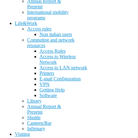
Annual Report &
Preprint
International mobility
programs
Life&Work
Access rules
Non italian users
Computing and network
resources
Access Rules
Access to Wireless
Network
Access to LAN network
Printers
E-mail Configuration
VPN
Getting Help
Software
Library
Annual Report &
Preprint
Shuttle
Canteen/Bar
Infirmary
Visiting