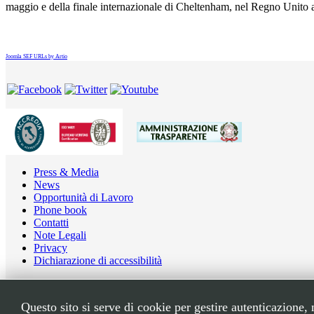
maggio e della finale internazionale di Cheltenham, nel Regno Unito a 
Joomla SEF URLs by Artio
Press & Media
News
Opportunità di Lavoro
Phone book
Contatti
Note Legali
Privacy
Dichiarazione di accessibilità
Copyright © 2026 INFN LNGS. All Rights Reserved.
Questo sito si serve di cookie per gestire autenticazione,