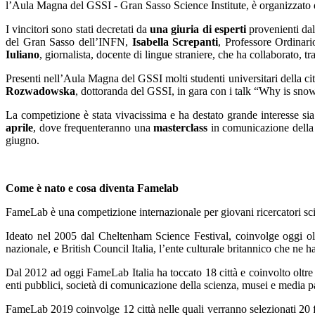
l’Aula Magna del GSSI - Gran Sasso Science Institute, è organizzato
I vincitori sono stati decretati da
una giuria di esperti
provenienti da
del Gran Sasso dell’INFN,
Isabella Screpanti
, Professore Ordinar
Iuliano
, giornalista, docente di lingue straniere, che ha collaborato, tr
Presenti nell’Aula Magna del GSSI molti studenti universitari della cit
Rozwadowska
, dottoranda del GSSI, in gara con i talk “Why is sno
La competizione è stata vivacissima e ha destato grande interesse sia
aprile
, dove frequenteranno una
masterclass
in comunicazione della 
giugno.
Come è nato e cosa diventa Famelab
FameLab è una competizione internazionale per giovani ricercatori scie
Ideato nel 2005 dal Cheltenham Science Festival, coinvolge oggi oltr
nazionale, e British Council Italia, l’ente culturale britannico che ne h
Dal 2012 ad oggi FameLab Italia ha toccato 18 città e coinvolto oltre 7
enti pubblici, società di comunicazione della scienza, musei e media pa
FameLab 2019 coinvolge 12 città nelle quali verranno selezionati 20 fin