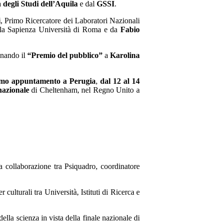
à degli Studi dell’Aquila
e dal
GSSI
.
i
, Primo Ricercatore dei Laboratori Nazionali
ella Sapienza Università di Roma e da
Fabio
gnando il
“Premio del pubblico”
a
Karolina
imo appuntamento a Perugia
,
dal 12 al 14
nazionale
di Cheltenham, nel Regno Unito a
a collaborazione tra Psiquadro, coordinatore
culturali tra Università, Istituti di Ricerca e
lla scienza in vista della finale nazionale di