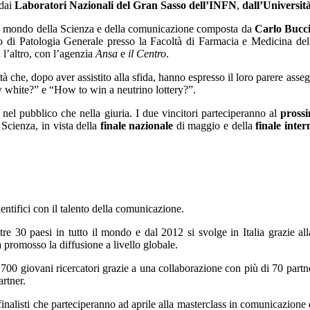
 dai
Laboratori Nazionali del Gran Sasso dell’INFN
,
dall’Universit
l mondo della Scienza e della comunicazione composta da
Carlo Bucc
io di Patologia Generale presso la Facoltà di Farmacia e Medicina d
a l’altro, con l’agenzia
Ansa
e
il Centro
.
tà che, dopo aver assistito alla sfida, hanno espresso il loro parere asse
w white?” e “How to win a neutrino lottery?”.
 nel pubblico che nella giuria. I due vincitori parteciperanno al
pross
Scienza, in vista della
finale nazionale
di maggio e della
finale inter
ntifici con il talento della comunicazione.
e 30 paesi in tutto il mondo e dal 2012 si svolge in Italia grazie all
a promosso la diffusione a livello globale.
00 giovani ricercatori grazie a una collaborazione con più di 70 partner 
rtner.
alisti che parteciperanno ad aprile alla masterclass in comunicazione de