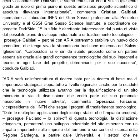
della Collaborazione DarkSide, e siamo entusiasti che il Sulcis-Iglesiente
giochi un ruolo di primo piano in questo ambizioso progetto scientifico di
assoluta rilevanza internazionale”, commenta
Cristian Galbiati
,
ricercatore ai Laboratori INFN del Gran Sasso, professore alla Princeton
University e al GSSI Gran Sasso Science Institute, e coordinatore del
progetto DarkSide. “E la sfida è altrettanto interessante dal punto di vista
del possibile piano di sviluppo industriale e di trasferimento tecnologico, –
prosegue Galbiati – perché con ARIA potremmo stabilire un nuovo ciclo
produttivo, che tenga viva la straordinaria tradizione mineraria del Sulcis-
Iglesiente”. “Carbosulcis si è sin da subito proposto come un partner
essenziale grazie alle grandi competenze tecnologiche dei suoi ingegneri e
tecnici in ogni fase del progetto, determinanti per il suo successo”,
conclude Galbiati.
“ARIA sarà un’infrastruttura di ricerca nata per la ricerca di base ma di
importanza strategica, soprattutto a livello regionale, anche per le ricadute
che le tecnologie utilizzate avranno per la riqualificazione di un sito
minerario in via di dismissione che vedrà parte del suo personale
riassorbito in nuove attività”, commenta
Speranza Falciano
,
vicepresidente dell’INFN che segue i progetti di trasferimento tecnologico.
“Date le molteplici applicazioni degli isotopi stabili che l’impianto produrrà,
– prosegue Falciano – lo spin-off di questa tecnologia, la distillazione
criogenica, permetterà uno sviluppo industriale del sito minerario con un
impatto importante sulle imprese del territorio e sui centri di ricerca della
Regione Sardegna, a partire dalle Università, e i settori che ne