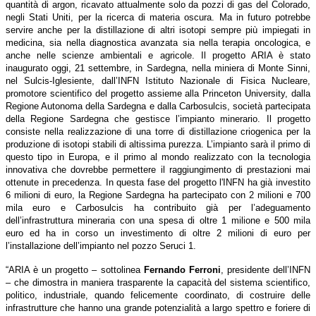
quantità di argon, ricavato attualmente solo da pozzi di gas del Colorado,
negli Stati Uniti, per la ricerca di materia oscura. Ma in futuro potrebbe
servire anche per la distillazione di altri isotopi sempre più impiegati in
medicina, sia nella diagnostica avanzata sia nella terapia oncologica, e
anche nelle scienze ambientali e agricole. Il progetto ARIA è stato
inaugurato oggi, 21 settembre, in Sardegna, nella miniera di Monte Sinni,
nel Sulcis-Iglesiente, dall’INFN Istituto Nazionale di Fisica Nucleare,
promotore scientifico del progetto assieme alla Princeton University, dalla
Regione Autonoma della Sardegna e dalla Carbosulcis, società partecipata
della Regione Sardegna che gestisce l’impianto minerario. Il progetto
consiste nella realizzazione di una torre di distillazione criogenica per la
produzione di isotopi stabili di altissima purezza. L’impianto sarà il primo di
questo tipo in Europa, e il primo al mondo realizzato con la tecnologia
innovativa che dovrebbe permettere il raggiungimento di prestazioni mai
ottenute in precedenza. In questa fase del progetto l'INFN ha già investito
6 milioni di euro, la Regione Sardegna ha partecipato con 2 milioni e 700
mila euro e Carbosulcis ha contribuito già per l’adeguamento
dell’infrastruttura mineraria con una spesa di oltre 1 milione e 500 mila
euro ed ha in corso un investimento di oltre 2 milioni di euro per
l’installazione dell’impianto nel pozzo Seruci 1.
“ARIA è un progetto – sottolinea
Fernando Ferroni
, presidente dell’INFN
– che dimostra in maniera trasparente la capacità del sistema scientifico,
politico, industriale, quando felicemente coordinato, di costruire delle
infrastrutture che hanno una grande potenzialità a largo spettro e foriere di