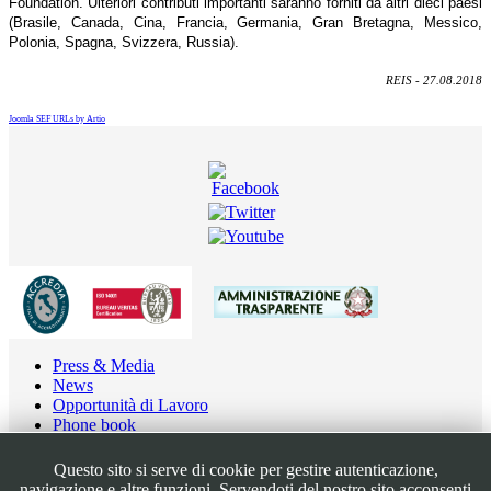
Foundation. Ulteriori contributi importanti saranno forniti da altri dieci paesi
(Brasile, Canada, Cina, Francia, Germania, Gran Bretagna, Messico,
Polonia, Spagna, Svizzera, Russia).
REIS - 27.08.2018
Joomla SEF URLs by Artio
Press & Media
News
Opportunità di Lavoro
Phone book
Contatti
Note Legali
Questo sito si serve di cookie per gestire autenticazione,
Privacy
navigazione e altre funzioni. Servendoti del nostro sito acconsenti