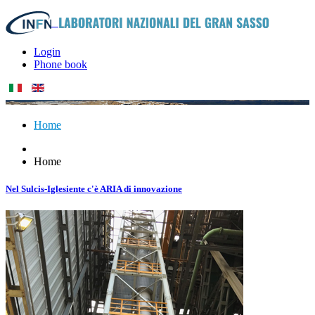
Login
Phone book
Home
Home
Nel Sulcis-Iglesiente c'è ARIA di innovazione