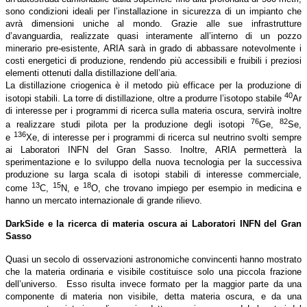
sono condizioni ideali per l’installazione in sicurezza di un impianto che
avrà dimensioni uniche al mondo. Grazie alle sue infrastrutture
d’avanguardia, realizzate quasi interamente all’interno di un pozzo
minerario pre-esistente, ARIA sarà in grado di abbassare notevolmente i
costi energetici di produzione, rendendo più accessibili e fruibili i preziosi
elementi ottenuti dalla distillazione dell’aria.
La distillazione criogenica è il metodo più efficace per la produzione di
40
isotopi stabili. La torre di distillazione, oltre a produrre l’isotopo stabile
Ar
di interesse per i programmi di ricerca sulla materia oscura, servirà inoltre
76
82
a realizzare studi pilota per la produzione degli isotopi
Ge,
Se,
136
e
Xe, di interesse per i programmi di ricerca sul neutrino svolti sempre
ai Laboratori INFN del Gran Sasso. Inoltre, ARIA permetterà la
sperimentazione e lo sviluppo della nuova tecnologia per la successiva
produzione su larga scala di isotopi stabili di interesse commerciale,
13
15
18
come
C,
N, e
O, che trovano impiego per esempio in medicina e
hanno un mercato internazionale di grande rilievo.
DarkSide e
la ricerca di materia oscura ai Laboratori INFN del Gran
Sasso
Quasi un secolo di osservazioni astronomiche convincenti hanno mostrato
che la materia ordinaria e visibile costituisce solo una piccola frazione
dell’universo. Esso risulta invece formato per la maggior parte da una
componente di materia non visibile, detta materia oscura, e da una