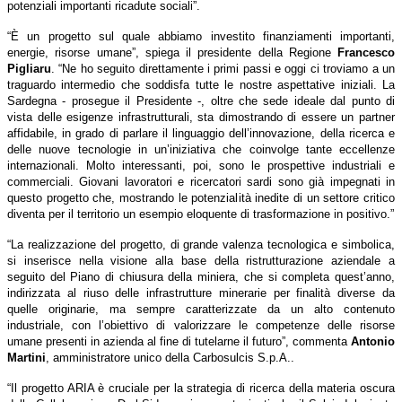
potenziali importanti ricadute sociali”.
“È un progetto sul quale abbiamo investito finanziamenti importanti,
energie, risorse umane”, spiega il presidente della Regione
Francesco
Pigliaru
. “Ne ho seguito direttamente i primi passi e oggi ci troviamo a un
traguardo intermedio che soddisfa tutte le nostre aspettative iniziali. La
Sardegna - prosegue il Presidente -, oltre che sede ideale dal punto di
vista delle esigenze infrastrutturali, sta dimostrando di essere un partner
affidabile, in grado di parlare il linguaggio dell’innovazione, della ricerca e
delle nuove tecnologie in un’iniziativa che coinvolge tante eccellenze
internazionali. Molto interessanti, poi, sono le prospettive industriali e
commerciali. Giovani lavoratori e ricercatori sardi sono già impegnati in
questo progetto che, mostrando le potenzialità inedite di un settore critico
diventa per il territorio un esempio eloquente di trasformazione in positivo.”
“La realizzazione del progetto, di grande valenza tecnologica e simbolica,
si inserisce nella visione alla base della ristrutturazione aziendale a
seguito del Piano di chiusura della miniera, che si completa quest’anno,
indirizzata al riuso delle infrastrutture minerarie per finalità diverse da
quelle originarie, ma sempre caratterizzate da un alto contenuto
industriale, con l’obiettivo di valorizzare le competenze delle risorse
umane presenti in azienda al fine di tutelarne il futuro”, commenta
Antonio
Martini
, amministratore unico della Carbosulcis S.p.A..
“Il progetto ARIA è cruciale per la strategia di ricerca della materia oscura