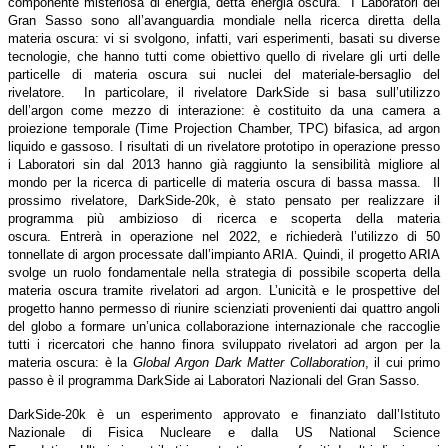
componente misteriosa di energia, detta energia oscura. I Laboratori del
Gran Sasso sono all’avanguardia mondiale nella ricerca diretta della
materia oscura: vi si svolgono, infatti, vari esperimenti, basati su diverse
tecnologie, che hanno tutti come obiettivo quello di rivelare gli urti delle
particelle di materia oscura sui nuclei del materiale-bersaglio del
rivelatore. In particolare, il rivelatore DarkSide si basa sull’utilizzo
dell’argon come mezzo di interazione: è costituito da una camera a
proiezione temporale (Time Projection Chamber, TPC) bifasica, ad argon
liquido e gassoso. I risultati di un rivelatore prototipo in operazione presso
i Laboratori sin dal 2013 hanno già raggiunto la sensibilità migliore al
mondo per la ricerca di particelle di materia oscura di bassa massa. Il
prossimo rivelatore, DarkSide-20k, è stato pensato per realizzare il
programma più ambizioso di ricerca e scoperta della materia
oscura. Entrerà in operazione nel 2022, e richiederà l’utilizzo di 50
tonnellate di argon processate dall’impianto ARIA. Quindi, il progetto ARIA
svolge un ruolo fondamentale nella strategia di possibile scoperta della
materia oscura tramite rivelatori ad argon. L’unicità e le prospettive del
progetto hanno permesso di riunire scienziati provenienti dai quattro angoli
del globo a formare un’unica collaborazione internazionale che raccoglie
tutti i ricercatori che hanno finora sviluppato rivelatori ad argon per la
materia oscura: è la
Global Argon Dark Matter Collaboration
, il cui primo
passo è il programma DarkSide ai Laboratori Nazionali del Gran Sasso.
DarkSide-20k è un esperimento approvato e finanziato dall’Istituto
Nazionale di Fisica Nucleare e dalla US National Science