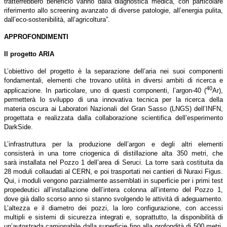
tratterrebbero beneficio vanno dalla diagnostica medica, con particolare
riferimento allo screening avanzato di diverse patologie, all’energia pulita,
dall’eco-sostenibilità, all’agricoltura”.
APPROFONDIMENTI
Il progetto ARIA
L’obiettivo del progetto è la separazione dell’aria nei suoi componenti
fondamentali, elementi che trovano utilità in diversi ambiti di ricerca e
40
applicazione. In particolare, uno di questi componenti, l’argon-40 (
Ar),
permetterà lo sviluppo di una innovativa tecnica per la ricerca della
materia oscura ai Laboratori Nazionali del Gran Sasso (LNGS) dell’INFN,
progettata e realizzata dalla collaborazione scientifica dell’esperimento
DarkSide.
L’infrastruttura per la produzione dell’argon e degli altri elementi
consisterà in una torre criogenica di distillazione alta 350 metri, che
sarà installata nel Pozzo 1 dell’area di Seruci. La torre sarà costituita da
28 moduli collaudati al CERN, e poi trasportati nei cantieri di Nuraxi Figus.
Qui, i moduli vengono parzialmente assemblati in superficie per i primi test
propedeutici all’installazione dell’intera colonna all’interno del Pozzo 1,
dove già dallo scorso anno si stanno svolgendo le attività di adeguamento.
L’altezza e il diametro dei pozzi, la loro configurazione, con accessi
multipli e sistemi di sicurezza integrati e, soprattutto, la disponibilità di
un’autostrada camionabile dalla superficie fino alla profondità di 500 metri,