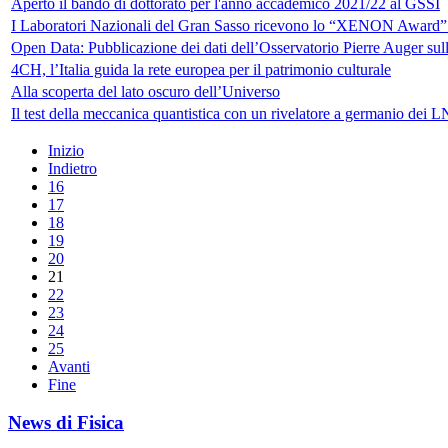
Aperto il bando di dottorato per l'anno accademico 2021/22 al GSSI
I Laboratori Nazionali del Gran Sasso ricevono lo “XENON Award”
Open Data: Pubblicazione dei dati dell’Osservatorio Pierre Auger sull
4CH, l’Italia guida la rete europea per il patrimonio culturale
Alla scoperta del lato oscuro dell’Universo
Il test della meccanica quantistica con un rivelatore a germanio dei L
Inizio
Indietro
16
17
18
19
20
21
22
23
24
25
Avanti
Fine
News di Fisica