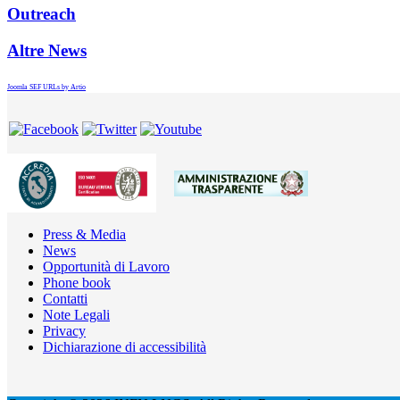
Outreach
Altre News
Joomla SEF URLs by Artio
Press & Media
News
Opportunità di Lavoro
Phone book
Contatti
Note Legali
Privacy
Dichiarazione di accessibilità