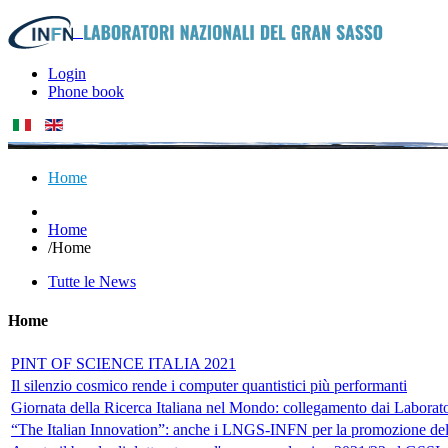
Login
Phone book
Home
Home
/
Home
Tutte le News
Home
PINT OF SCIENCE ITALIA 2021
Il silenzio cosmico rende i computer quantistici più performanti
Giornata della Ricerca Italiana nel Mondo: collegamento dai Laborato
“The Italian Innovation”: anche i LNGS-INFN per la promozione dell