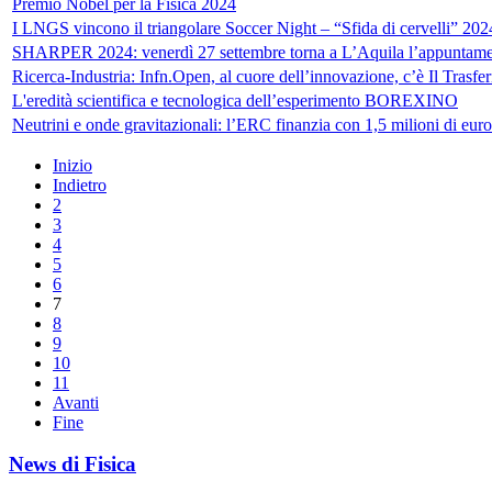
Premio Nobel per la Fisica 2024
I LNGS vincono il triangolare Soccer Night – “Sfida di cervelli” 202
SHARPER 2024: venerdì 27 settembre torna a L’Aquila l’appuntamento
Ricerca-Industria: Infn.Open, al cuore dell’innovazione, c’è Il Trasf
L'eredità scientifica e tecnologica dell’esperimento BOREXINO
Neutrini e onde gravitazionali: l’ERC finanzia con 1,5 milioni di eur
Inizio
Indietro
2
3
4
5
6
7
8
9
10
11
Avanti
Fine
News di Fisica