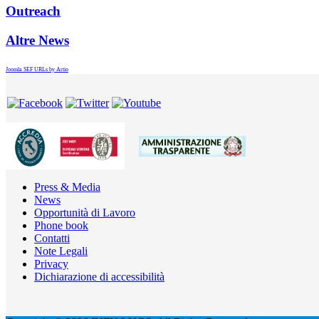
Outreach
Altre News
Joomla SEF URLs by Artio
Press & Media
News
Opportunità di Lavoro
Phone book
Contatti
Note Legali
Privacy
Dichiarazione di accessibilità