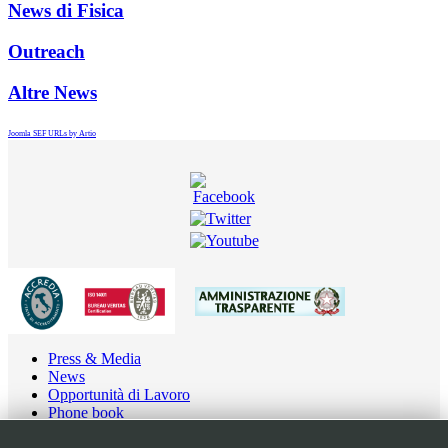
News di Fisica
Outreach
Altre News
Joomla SEF URLs by Artio
Press & Media
News
Opportunità di Lavoro
Phone book
Contatti