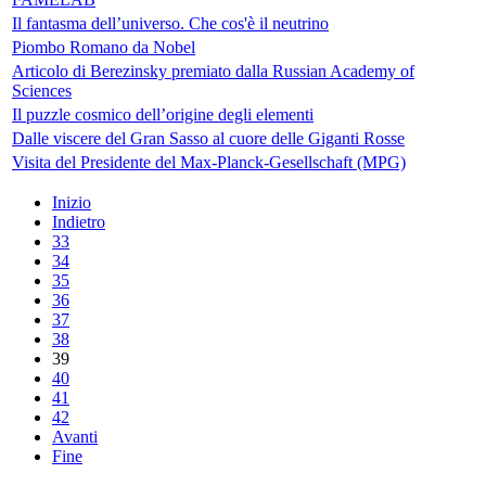
Il fantasma dell’universo. Che cos'è il neutrino
Piombo Romano da Nobel
Articolo di Berezinsky premiato dalla Russian Academy of
Sciences
Il puzzle cosmico dell’origine degli elementi
Dalle viscere del Gran Sasso al cuore delle Giganti Rosse
Visita del Presidente del Max-Planck-Gesellschaft (MPG)
Inizio
Indietro
33
34
35
36
37
38
39
40
41
42
Avanti
Fine