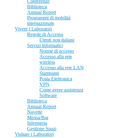
Conferenze
Biblioteca
Annual Report
Programmi di mobilità
internazionale
Vivere i Laboratori
Regole di Accesso
Utenti non italiani
Servizi informatici
Norme di accesso
Accesso alla rete
wireless
Accesso alla rete LAN
Stampanti
Posta Elettronica
VPN
Come avere assistenza
Software
Biblioteca
Annual Report
Navette
Mensa/Bar
Infermeria
Gestione Spazi
Visitare i Laboratori