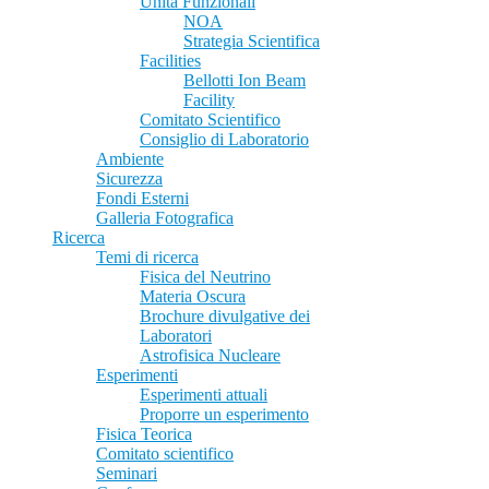
Unità Funzionali
NOA
Strategia Scientifica
Facilities
Bellotti Ion Beam
Facility
Comitato Scientifico
Consiglio di Laboratorio
Ambiente
Sicurezza
Fondi Esterni
Galleria Fotografica
Ricerca
Temi di ricerca
Fisica del Neutrino
Materia Oscura
Brochure divulgative dei
Laboratori
Astrofisica Nucleare
Esperimenti
Esperimenti attuali
Proporre un esperimento
Fisica Teorica
Comitato scientifico
Seminari