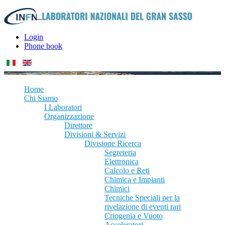
Login
Phone book
Home
Chi Siamo
I Laboratori
Organizzazione
Direttore
Divisioni & Servizi
Divisione Ricerca
Segreteria
Elettronica
Calcolo e Reti
Chimica e Impianti
Chimici
Tecniche Speciali per la
rivelazione di eventi rari
Criogenia e Vuoto
Acceleratori