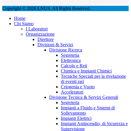
Copyright © 2026 LNGS. All Rights Reserved.
Home
Chi Siamo
I Laboratori
Organizzazione
Direttore
Divisioni & Servizi
Divisione Ricerca
Segreteria
Elettronica
Calcolo e Reti
Chimica e Impianti Chimici
Tecniche Speciali per la rivelazione
di eventi rari
Criogenia e Vuoto
Acceleratori
Divisione Tecnica & Servizi Generali
Segreteria
Impianti a Fluido e Sistemi di
Sollevamento
Impianti Elettrici
Impianti Antincendio, di Sicurezza e
Supervisione