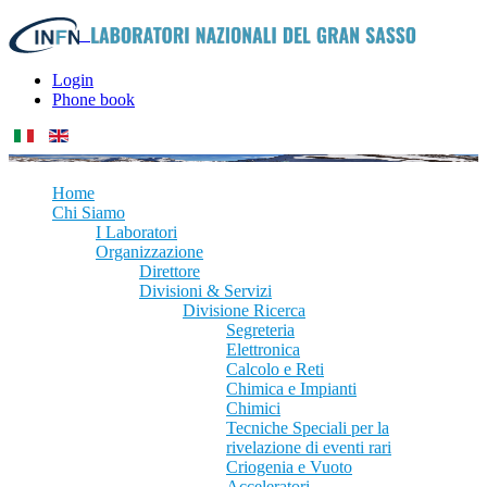
Login
Phone book
Home
Chi Siamo
I Laboratori
Organizzazione
Direttore
Divisioni & Servizi
Divisione Ricerca
Segreteria
Elettronica
Calcolo e Reti
Chimica e Impianti
Chimici
Tecniche Speciali per la
rivelazione di eventi rari
Criogenia e Vuoto
Acceleratori