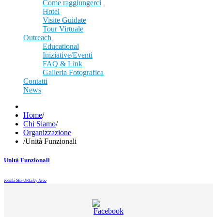
Come raggiungerci
Hotel
Visite Guidate
Tour Virtuale
Outreach
Educational
Iniziative/Eventi
FAQ & Link
Galleria Fotografica
Contatti
News
Home
/
Chi Siamo
/
Organizzazione
/
Unità Funzionali
Unità Funzionali
Joomla SEF URLs by Artio