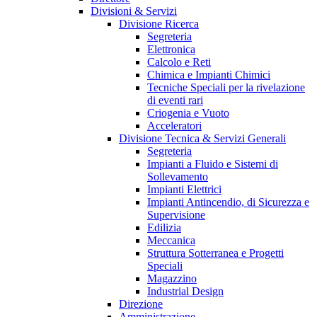
Divisioni & Servizi
Divisione Ricerca
Segreteria
Elettronica
Calcolo e Reti
Chimica e Impianti Chimici
Tecniche Speciali per la rivelazione
di eventi rari
Criogenia e Vuoto
Acceleratori
Divisione Tecnica & Servizi Generali
Segreteria
Impianti a Fluido e Sistemi di
Sollevamento
Impianti Elettrici
Impianti Antincendio, di Sicurezza e
Supervisione
Edilizia
Meccanica
Struttura Sotterranea e Progetti
Speciali
Magazzino
Industrial Design
Direzione
Amministrazione