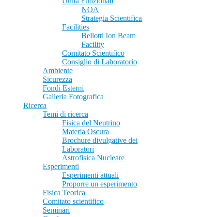
Unità Funzionali
NOA
Strategia Scientifica
Facilities
Bellotti Ion Beam
Facility
Comitato Scientifico
Consiglio di Laboratorio
Ambiente
Sicurezza
Fondi Esterni
Galleria Fotografica
Ricerca
Temi di ricerca
Fisica del Neutrino
Materia Oscura
Brochure divulgative dei
Laboratori
Astrofisica Nucleare
Esperimenti
Esperimenti attuali
Proporre un esperimento
Fisica Teorica
Comitato scientifico
Seminari