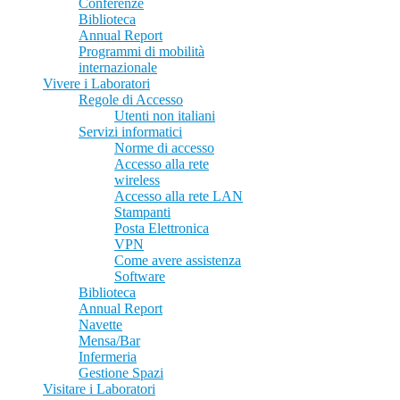
Conferenze
Biblioteca
Annual Report
Programmi di mobilità
internazionale
Vivere i Laboratori
Regole di Accesso
Utenti non italiani
Servizi informatici
Norme di accesso
Accesso alla rete
wireless
Accesso alla rete LAN
Stampanti
Posta Elettronica
VPN
Come avere assistenza
Software
Biblioteca
Annual Report
Navette
Mensa/Bar
Infermeria
Gestione Spazi
Visitare i Laboratori