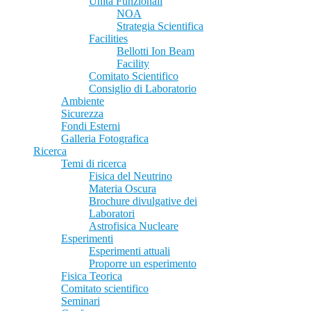
Unità Funzionali
NOA
Strategia Scientifica
Facilities
Bellotti Ion Beam
Facility
Comitato Scientifico
Consiglio di Laboratorio
Ambiente
Sicurezza
Fondi Esterni
Galleria Fotografica
Ricerca
Temi di ricerca
Fisica del Neutrino
Materia Oscura
Brochure divulgative dei
Laboratori
Astrofisica Nucleare
Esperimenti
Esperimenti attuali
Proporre un esperimento
Fisica Teorica
Comitato scientifico
Seminari