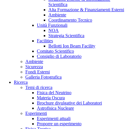
Scientifica
Alta Formazione & Finanziamenti Esterni
Ambiente
Coordinamento Tecnico
Unità Funzionali
NOA
Strategia Scientifica
Facilities
Bellotti Ion Beam Facility
Comitato Scientifico
Consiglio di Laboratorio
Ambiente
Sicurezza
Fondi Esterni
Galleria Fotografica
Ricerca
Temi di ricerca
Fisica del Neutrino
Materia Oscura
Brochure divulgative dei Laboratori
Astrofisica Nucleare
Esperimenti
Esperimenti attuali
Proporre un esperimento
Fisica Teorica