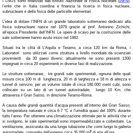
I LNGS sono finanziati dall’Istituto Nazionale di Fisica Nucleare (
INFN
),
l’ente che in Italia coordina e finanzia la ricerca in fisica nucleare,
subnucleare e della fisica delle particelle elementari.
L’idea di dotare l’INFN di un grande laboratorio sotterraneo dedicato alla
fisica subnucleare nasce nel 1979 grazie al prof. Antonino Zichichi,
all’epoca Presidente dell’INFN. Le opere di scavo per la costruzione delle
sale sotterranee hanno avuto inizio nel 1982.
Situati tra le città di L’Aquila e Teramo, a circa 120 km da Roma, i
Laboratori sono utilizzati come struttura a livello mondiale da scienziati
provenienti da 30 paesi diversi; attualmente ne sono presenti 1300
impegnati in circa 20 esperimenti in diverse fasi di realizzazione.
Le strutture sotterranee, tre grandi sale sperimentali, ognuna delle quali
misura circa 100 m di lunghezza, 20 m di larghezza e 18 m di altezza e
tunnel di servizio, per un volume totale di circa 180.000 metri cubi, sono
collocate su un lato di un tunnel autostradale, lungo 10 Km, che
attraversa il Gran Sasso, in direzione Teramo-Roma.
A causa delle grandi quantità d’acqua presenti all’interno del Gran Sasso,
la temperatura naturale è circa 6-7 °C e l’umidità quasi del 100% durante
tutto l’anno. Per ottenere una climatizzazione ottimale per le attività che vi
si svolgono, le sale sperimentali sono impermeabilizzate e coibentate. La
ventilazione, assicurata da una lunga tubazione che corre lungo la galleria
3
autostradale, convoglia dall’esterno circa 35.000 m
di aria all’ora.