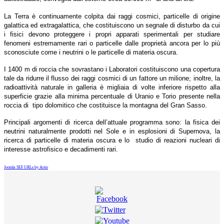
La Terra è continuamente colpita dai raggi cosmici, particelle di origine
galattica ed extragalattica, che costituiscono un segnale di disturbo da cui
i fisici devono proteggere i propri apparati sperimentali per studiare
fenomeni estremamente rari o particelle dalle proprietà ancora per lo più
sconosciute come i neutrini o le particelle di materia oscura.
I 1400 m di roccia che sovrastano i Laboratori costituiscono una copertura
tale da ridurre il flusso dei raggi cosmici di un fattore un milione; inoltre, la
radioattività naturale in galleria è migliaia di volte inferiore rispetto alla
superficie grazie alla minima percentuale di Uranio e Torio presente nella
roccia di tipo dolomitico che costituisce la montagna del Gran Sasso.
Principali argomenti di ricerca dell’attuale programma sono: la fisica dei
neutrini naturalmente prodotti nel Sole e in esplosioni di Supernova, la
ricerca di particelle di materia oscura e lo studio di reazioni nucleari di
interesse astrofisico e decadimenti rari.
Joomla SEF URLs by Artio