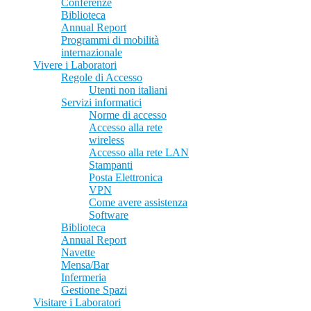
Conferenze
Biblioteca
Annual Report
Programmi di mobilità
internazionale
Vivere i Laboratori
Regole di Accesso
Utenti non italiani
Servizi informatici
Norme di accesso
Accesso alla rete
wireless
Accesso alla rete LAN
Stampanti
Posta Elettronica
VPN
Come avere assistenza
Software
Biblioteca
Annual Report
Navette
Mensa/Bar
Infermeria
Gestione Spazi
Visitare i Laboratori