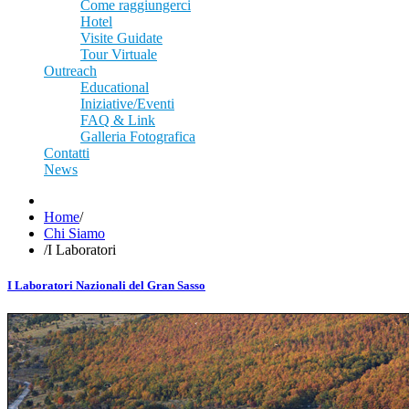
Come raggiungerci
Hotel
Visite Guidate
Tour Virtuale
Outreach
Educational
Iniziative/Eventi
FAQ & Link
Galleria Fotografica
Contatti
News
Home
/
Chi Siamo
/
I Laboratori
I Laboratori Nazionali del Gran Sasso