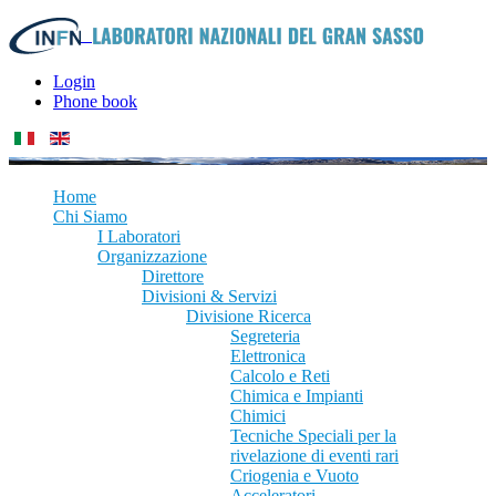
Login
Phone book
Home
Chi Siamo
I Laboratori
Organizzazione
Direttore
Divisioni & Servizi
Divisione Ricerca
Segreteria
Elettronica
Calcolo e Reti
Chimica e Impianti
Chimici
Tecniche Speciali per la
rivelazione di eventi rari
Criogenia e Vuoto
Acceleratori