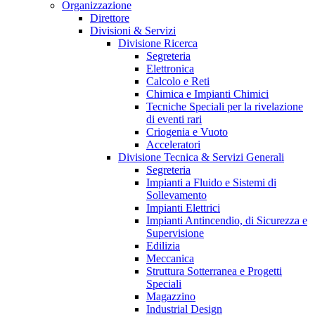
Organizzazione
Direttore
Divisioni & Servizi
Divisione Ricerca
Segreteria
Elettronica
Calcolo e Reti
Chimica e Impianti Chimici
Tecniche Speciali per la rivelazione
di eventi rari
Criogenia e Vuoto
Acceleratori
Divisione Tecnica & Servizi Generali
Segreteria
Impianti a Fluido e Sistemi di
Sollevamento
Impianti Elettrici
Impianti Antincendio, di Sicurezza e
Supervisione
Edilizia
Meccanica
Struttura Sotterranea e Progetti
Speciali
Magazzino
Industrial Design