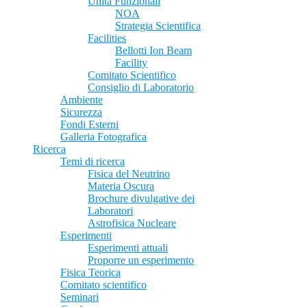
Unità Funzionali
NOA
Strategia Scientifica
Facilities
Bellotti Ion Beam
Facility
Comitato Scientifico
Consiglio di Laboratorio
Ambiente
Sicurezza
Fondi Esterni
Galleria Fotografica
Ricerca
Temi di ricerca
Fisica del Neutrino
Materia Oscura
Brochure divulgative dei
Laboratori
Astrofisica Nucleare
Esperimenti
Esperimenti attuali
Proporre un esperimento
Fisica Teorica
Comitato scientifico
Seminari