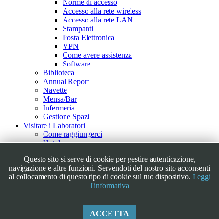
Norme di accesso
Accesso alla rete wireless
Accesso alla rete LAN
Stampanti
Posta Elettronica
VPN
Come avere assistenza
Software
Biblioteca
Annual Report
Navette
Mensa/Bar
Infermeria
Gestione Spazi
Visitare i Laboratori
Come raggiungerci
Hotel
Visite Guidate
Questo sito si serve di cookie per gestire autenticazione,
Tour Virtuale
navigazione e altre funzioni. Servendoti del nostro sito acconsenti
Outreach
al collocamento di questo tipo di cookie sul tuo dispositivo.
Leggi
Educational
l'informativa
Iniziative/Eventi
FAQ & Link
Galleria Fotografica
Contatti
ACCETTA