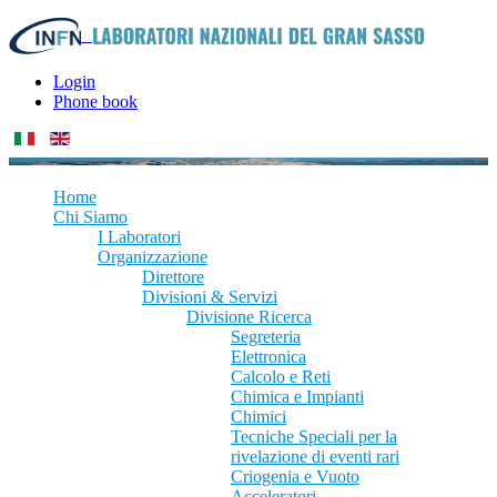
Login
Phone book
Home
Chi Siamo
I Laboratori
Organizzazione
Direttore
Divisioni & Servizi
Divisione Ricerca
Segreteria
Elettronica
Calcolo e Reti
Chimica e Impianti
Chimici
Tecniche Speciali per la
rivelazione di eventi rari
Criogenia e Vuoto
Acceleratori