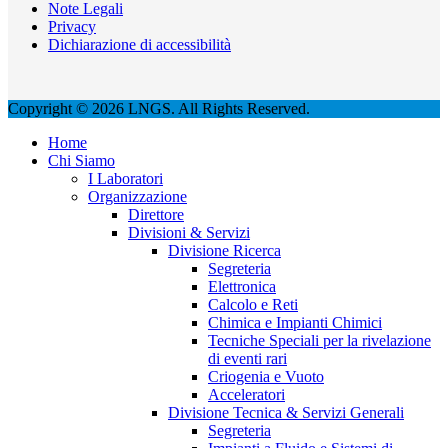
Note Legali
Privacy
Dichiarazione di accessibilità
Copyright © 2026 LNGS. All Rights Reserved.
Home
Chi Siamo
I Laboratori
Organizzazione
Direttore
Divisioni & Servizi
Divisione Ricerca
Segreteria
Elettronica
Calcolo e Reti
Chimica e Impianti Chimici
Tecniche Speciali per la rivelazione
di eventi rari
Criogenia e Vuoto
Acceleratori
Divisione Tecnica & Servizi Generali
Segreteria