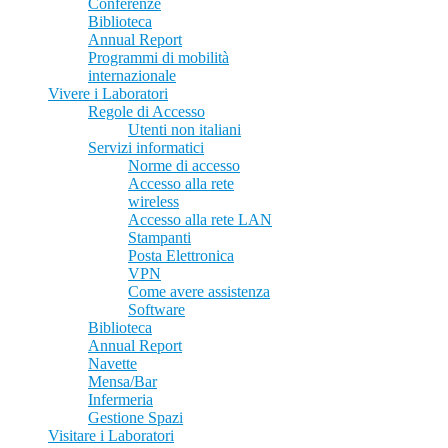
Conferenze
Biblioteca
Annual Report
Programmi di mobilità
internazionale
Vivere i Laboratori
Regole di Accesso
Utenti non italiani
Servizi informatici
Norme di accesso
Accesso alla rete
wireless
Accesso alla rete LAN
Stampanti
Posta Elettronica
VPN
Come avere assistenza
Software
Biblioteca
Annual Report
Navette
Mensa/Bar
Infermeria
Gestione Spazi
Visitare i Laboratori