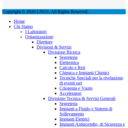
Copyright © 2026 LNGS. All Rights Reserved.
Home
Chi Siamo
I Laboratori
Organizzazione
Direttore
Divisioni & Servizi
Divisione Ricerca
Segreteria
Elettronica
Calcolo e Reti
Chimica e Impianti Chimici
Tecniche Speciali per la rivelazione
di eventi rari
Criogenia e Vuoto
Acceleratori
Divisione Tecnica & Servizi Generali
Segreteria
Impianti a Fluido e Sistemi di
Sollevamento
Impianti Elettrici
Impianti Antincendio, di Sicurezza e