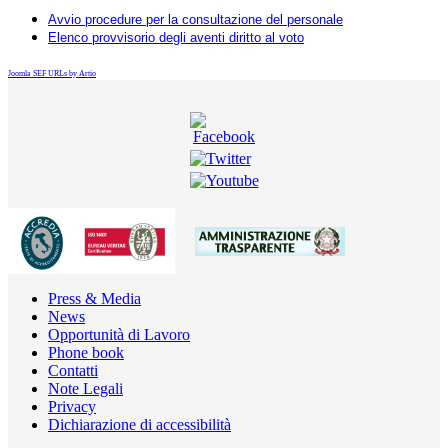
Avvio procedure per la consultazione del personale
Elenco provvisorio degli aventi diritto al voto
Joomla SEF URLs by Artio
Press & Media
News
Opportunità di Lavoro
Phone book
Contatti
Note Legali
Privacy
Dichiarazione di accessibilità