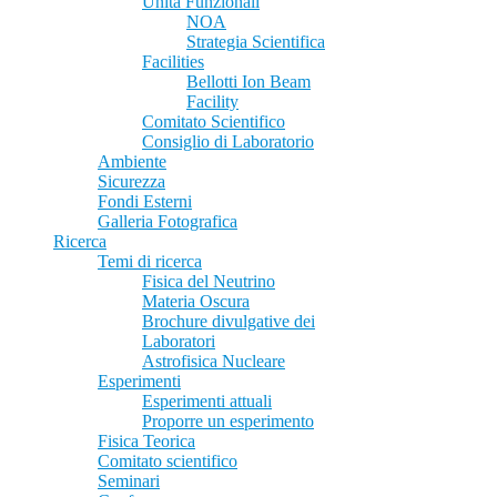
Unità Funzionali
NOA
Strategia Scientifica
Facilities
Bellotti Ion Beam
Facility
Comitato Scientifico
Consiglio di Laboratorio
Ambiente
Sicurezza
Fondi Esterni
Galleria Fotografica
Ricerca
Temi di ricerca
Fisica del Neutrino
Materia Oscura
Brochure divulgative dei
Laboratori
Astrofisica Nucleare
Esperimenti
Esperimenti attuali
Proporre un esperimento
Fisica Teorica
Comitato scientifico
Seminari