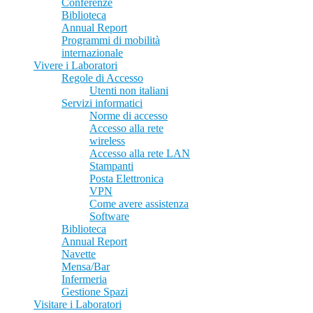
Conferenze
Biblioteca
Annual Report
Programmi di mobilità
internazionale
Vivere i Laboratori
Regole di Accesso
Utenti non italiani
Servizi informatici
Norme di accesso
Accesso alla rete
wireless
Accesso alla rete LAN
Stampanti
Posta Elettronica
VPN
Come avere assistenza
Software
Biblioteca
Annual Report
Navette
Mensa/Bar
Infermeria
Gestione Spazi
Visitare i Laboratori