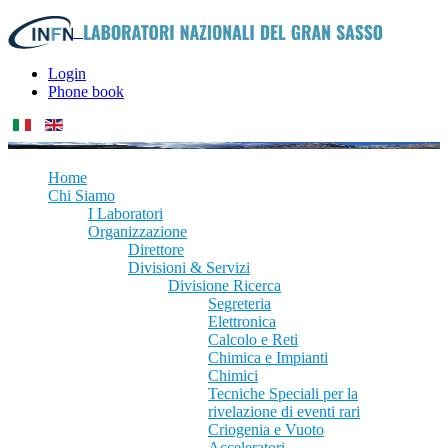
Login
Phone book
Home
Chi Siamo
I Laboratori
Organizzazione
Direttore
Divisioni & Servizi
Divisione Ricerca
Segreteria
Elettronica
Calcolo e Reti
Chimica e Impianti
Chimici
Tecniche Speciali per la
rivelazione di eventi rari
Criogenia e Vuoto
Acceleratori