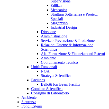
Supervisione
Edilizia
Meccanica
Struttura Sotterranea e Progetti
Speciali
Magazzino
Industrial Design
Direzione
Amministrazione
Servizio Prevenzione & Protezione
Relazioni Esterne & Informazione
Scientifica
Alta Formazione & Finanziamenti Esterni
Ambiente
Coordinamento Tecnico
Unità Funzionali
NOA
Strategia Scientifica
Facilities
Bellotti Ion Beam Facility
Comitato Scientifico
Consiglio di Laboratorio
Ambiente
Sicurezza
Fondi Esterni