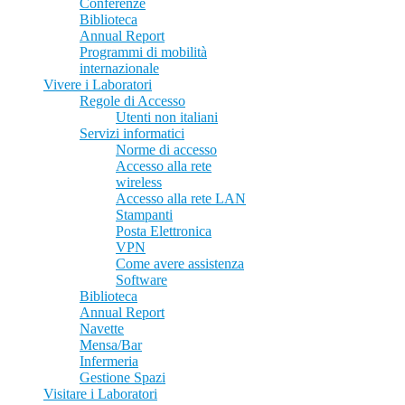
Conferenze
Biblioteca
Annual Report
Programmi di mobilità
internazionale
Vivere i Laboratori
Regole di Accesso
Utenti non italiani
Servizi informatici
Norme di accesso
Accesso alla rete
wireless
Accesso alla rete LAN
Stampanti
Posta Elettronica
VPN
Come avere assistenza
Software
Biblioteca
Annual Report
Navette
Mensa/Bar
Infermeria
Gestione Spazi
Visitare i Laboratori