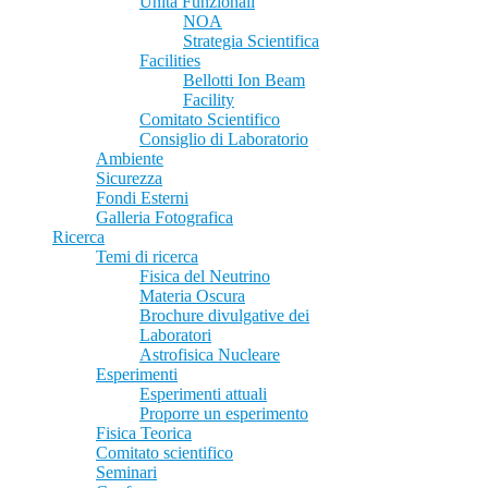
Unità Funzionali
NOA
Strategia Scientifica
Facilities
Bellotti Ion Beam
Facility
Comitato Scientifico
Consiglio di Laboratorio
Ambiente
Sicurezza
Fondi Esterni
Galleria Fotografica
Ricerca
Temi di ricerca
Fisica del Neutrino
Materia Oscura
Brochure divulgative dei
Laboratori
Astrofisica Nucleare
Esperimenti
Esperimenti attuali
Proporre un esperimento
Fisica Teorica
Comitato scientifico
Seminari