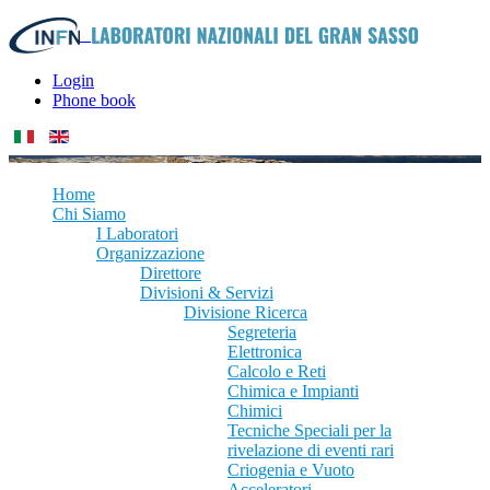
Login
Phone book
Home
Chi Siamo
I Laboratori
Organizzazione
Direttore
Divisioni & Servizi
Divisione Ricerca
Segreteria
Elettronica
Calcolo e Reti
Chimica e Impianti
Chimici
Tecniche Speciali per la
rivelazione di eventi rari
Criogenia e Vuoto
Acceleratori