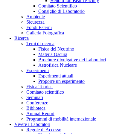
Bellotti Ion Beam Facility
Comitato Scientifico
Consiglio di Laboratorio
Ambiente
Sicurezza
Fondi Esterni
Galleria Fotografica
Ricerca
Temi di ricerca
Fisica del Neutrino
Materia Oscura
Brochure divulgative dei Laboratori
Astrofisica Nucleare
Esperimenti
Esperimenti attuali
Proporre un esperimento
Fisica Teorica
Comitato scientifico
Seminari
Conferenze
Biblioteca
Annual Report
Programmi di mobilità internazionale
Vivere i Laboratori
Regole di Accesso