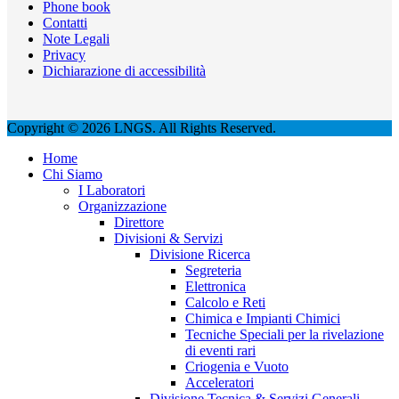
Phone book
Contatti
Note Legali
Privacy
Dichiarazione di accessibilità
Copyright © 2026 LNGS. All Rights Reserved.
Home
Chi Siamo
I Laboratori
Organizzazione
Direttore
Divisioni & Servizi
Divisione Ricerca
Segreteria
Elettronica
Calcolo e Reti
Chimica e Impianti Chimici
Tecniche Speciali per la rivelazione
di eventi rari
Criogenia e Vuoto
Acceleratori
Divisione Tecnica & Servizi Generali