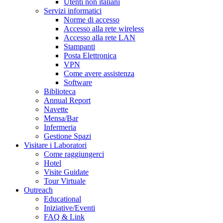
Utenti non italiani
Servizi informatici
Norme di accesso
Accesso alla rete wireless
Accesso alla rete LAN
Stampanti
Posta Elettronica
VPN
Come avere assistenza
Software
Biblioteca
Annual Report
Navette
Mensa/Bar
Infermeria
Gestione Spazi
Visitare i Laboratori
Come raggiungerci
Hotel
Visite Guidate
Tour Virtuale
Outreach
Educational
Iniziative/Eventi
FAQ & Link