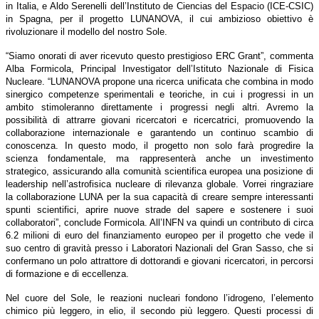
in Italia, e Aldo Serenelli dell’Instituto de Ciencias del Espacio (ICE-CSIC)
in Spagna, per il progetto LUNANOVA, il cui ambizioso obiettivo è
rivoluzionare il modello del nostro Sole.
“Siamo onorati di aver ricevuto questo prestigioso ERC Grant”, commenta
Alba Formicola, Principal Investigator dell’Istituto Nazionale di Fisica
Nucleare. “LUNANOVA propone una ricerca unificata che combina in modo
sinergico competenze sperimentali e teoriche, in cui i progressi in un
ambito stimoleranno direttamente i progressi negli altri. Avremo la
possibilità di attrarre giovani ricercatori e ricercatrici, promuovendo la
collaborazione internazionale e garantendo un continuo scambio di
conoscenza. In questo modo, il progetto non solo farà progredire la
scienza fondamentale, ma rappresenterà anche un investimento
strategico, assicurando alla comunità scientifica europea una posizione di
leadership nell’astrofisica nucleare di rilevanza globale. Vorrei ringraziare
la collaborazione LUNA per la sua capacità di creare sempre interessanti
spunti scientifici, aprire nuove strade del sapere e sostenere i suoi
collaboratori”, conclude Formicola. All’INFN va quindi un contributo di circa
6.2 milioni di euro del finanziamento europeo per il progetto che vede il
suo centro di gravità presso i Laboratori Nazionali del Gran Sasso, che si
confermano un polo attrattore di dottorandi e giovani ricercatori, in percorsi
di formazione e di eccellenza.
Nel cuore del Sole, le reazioni nucleari fondono l’idrogeno, l’elemento
chimico più leggero, in elio, il secondo più leggero. Questi processi di