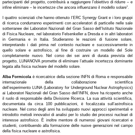
partecipanti del progetto, contribuirà a raggiungere l’obiettivo di ridurre – e
infine eliminare – le incertezze che ancora influenzano il modello solare”.
I quattro scienziati che hanno ottenuto l’ERC Synergy Grant e i loro gruppi
di ricerca condurranno esperimenti con acceleratori di particelle nelle sale
sotterranee dei Laboratori Nazionali del Gran Sasso dell’Istituto Nazionale
di Fisica Nucleare, nel laboratorio Felsenkeller a Dresda e in altri laboratori
in Germania e in Italia. Studieranno le reazioni di fusione solare,
interpretando i dati prima nel contesto nucleare e successivamente in
quello solare e astrofisico, al fine di costruire un modello del Sole
completamente nuovo. Nel corso dei sei anni di durata prevista del
progetto, LUNANOVA promette di eliminare l’attuale incertezza dominante
legata alla fisica nucleare del modello solare.
Alba Formicola
è ricercatrice della sezione INFN di Roma e responsabile
internazionale della collaborazione scientifica
dell’esperimento LUNA (Laboratory for Underground Nuclear Astrophysics)
ai Laboratori Nazionali del Gran Sasso dell’INFN, dove ha ricoperto anche
il ruolo di responsabile della Divisione Ricerca. La sua attività scientifica,
documentata da circa 100 pubblicazioni, è focalizzata sull’astrofisica
nucleare. Nel corso degli anni ha sviluppato nuovi approcci sperimentali e
introdotto metodi innovativi di analisi per lo studio dei processi nucleari di
interesse astrofisico. È inoltre mentore di numerosi giovani ricercatori e
studenti, contribuendo alla formazione delle nuove generazioni nel campo
della fisica nucleare e astrofisica.