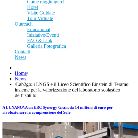
Come raggiungerci
Hotel
Visite Guidate
Tour Virtuale
Outreach
Educational
Iniziative/Eventi
FAQ & Link
Galleria Fotografica
Contatti
News
Home
/
News
/
Lab2go: i LNGS e il Liceo Scientifico Einstein di Teramo
insieme per la valorizzazione del laboratorio scolastico
dell’istituto
A LUNANOVA un ERC Synergy Grant da 14 milioni di euro per
rivoluzionare la comprensione del Sole