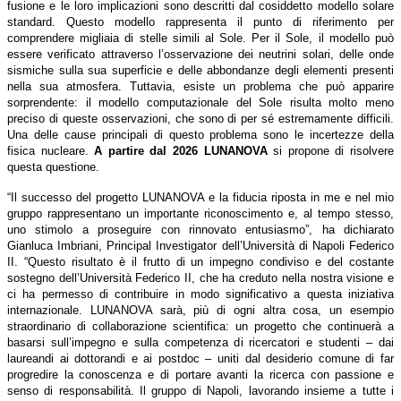
fusione e le loro implicazioni sono descritti dal cosiddetto modello solare
standard. Questo modello rappresenta il punto di riferimento per
comprendere migliaia di stelle simili al Sole. Per il Sole, il modello può
essere verificato attraverso l’osservazione dei neutrini solari, delle onde
sismiche sulla sua superficie e delle abbondanze degli elementi presenti
nella sua atmosfera. Tuttavia, esiste un problema che può apparire
sorprendente: il modello computazionale del Sole risulta molto meno
preciso di queste osservazioni, che sono di per sé estremamente difficili.
Una delle cause principali di questo problema sono le incertezze della
fisica nucleare.
A partire dal 2026 LUNANOVA
si propone di risolvere
questa questione.
“Il successo del progetto LUNANOVA e la fiducia riposta in me e nel mio
gruppo rappresentano un importante riconoscimento e, al tempo stesso,
uno stimolo a proseguire con rinnovato entusiasmo”, ha dichiarato
Gianluca Imbriani, Principal Investigator dell’Università di Napoli Federico
II. “Questo risultato è il frutto di un impegno condiviso e del costante
sostegno dell’Università Federico II, che ha creduto nella nostra visione e
ci ha permesso di contribuire in modo significativo a questa iniziativa
internazionale. LUNANOVA sarà, più di ogni altra cosa, un esempio
straordinario di collaborazione scientifica: un progetto che continuerà a
basarsi sull’impegno e sulla competenza di ricercatori e studenti – dai
laureandi ai dottorandi e ai postdoc – uniti dal desiderio comune di far
progredire la conoscenza e di portare avanti la ricerca con passione e
senso di responsabilità. Il gruppo di Napoli, lavorando insieme a tutte i