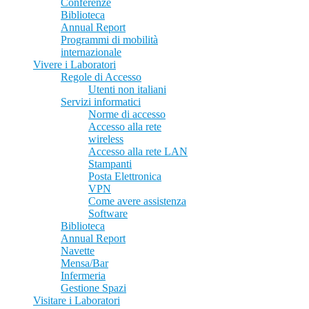
Conferenze
Biblioteca
Annual Report
Programmi di mobilità
internazionale
Vivere i Laboratori
Regole di Accesso
Utenti non italiani
Servizi informatici
Norme di accesso
Accesso alla rete
wireless
Accesso alla rete LAN
Stampanti
Posta Elettronica
VPN
Come avere assistenza
Software
Biblioteca
Annual Report
Navette
Mensa/Bar
Infermeria
Gestione Spazi
Visitare i Laboratori