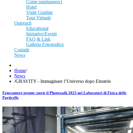
Come raggiungerci
Hotel
Visite Guidate
Tour Virtuale
Outreach
Educational
Iniziative/Eventi
FAQ & Link
Galleria Fotografica
Contatti
News
Home
/
News
/
GRAVITY - Immaginare l’Universo dopo Einstein
Fotocamere pronte: parte il Photowalk 2025 nei Laboratori di Fisica delle
Particelle