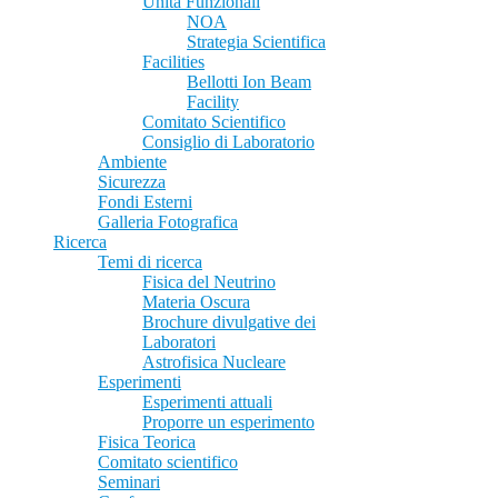
Unità Funzionali
NOA
Strategia Scientifica
Facilities
Bellotti Ion Beam
Facility
Comitato Scientifico
Consiglio di Laboratorio
Ambiente
Sicurezza
Fondi Esterni
Galleria Fotografica
Ricerca
Temi di ricerca
Fisica del Neutrino
Materia Oscura
Brochure divulgative dei
Laboratori
Astrofisica Nucleare
Esperimenti
Esperimenti attuali
Proporre un esperimento
Fisica Teorica
Comitato scientifico
Seminari