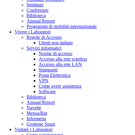
Seminari
Conferenze
Biblioteca
Annual Report
Programmi di mobilità internazionale
Vivere i Laboratori
Regole di Accesso
Utenti non italiani
Servizi informatici
Norme di accesso
Accesso alla rete wireless
Accesso alla rete LAN
Stampanti
Posta Elettronica
VPN
Come avere assistenza
Software
Biblioteca
Annual Report
Navette
Mensa/Bar
Infermeria
Gestione Spazi
Visitare i Laboratori
Come raggiungerci