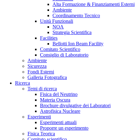
Alta Formazione & Finanziamenti Esterni
Ambiente
Coordinamento Tecnico
Unità Funzionali
NOA
Strategia Scientifica
Facilities
Bellotti Ion Beam Facility
Comitato Scientifico
Consiglio di Laboratorio
Ambiente
Sicurezza
Fondi Esterni
Galleria Fotografica
Ricerca
Temi di ricerca
Fisica del Neutrino
Materia Oscura
Brochure divulgative dei Laboratori
Astrofisica Nucleare
Esperimenti
Esperimenti attuali
Proporre un esperimento
Fisica Teorica
Comitato scientifico