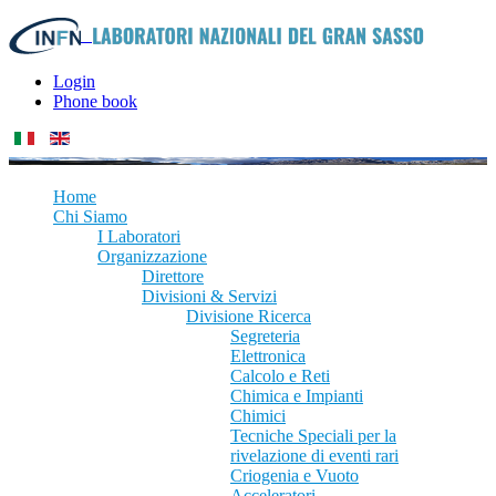
Login
Phone book
Home
Chi Siamo
I Laboratori
Organizzazione
Direttore
Divisioni & Servizi
Divisione Ricerca
Segreteria
Elettronica
Calcolo e Reti
Chimica e Impianti
Chimici
Tecniche Speciali per la
rivelazione di eventi rari
Criogenia e Vuoto
Acceleratori