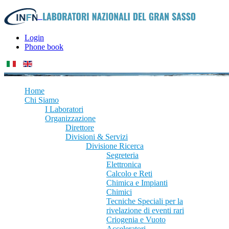
Login
Phone book
Home
Chi Siamo
I Laboratori
Organizzazione
Direttore
Divisioni & Servizi
Divisione Ricerca
Segreteria
Elettronica
Calcolo e Reti
Chimica e Impianti
Chimici
Tecniche Speciali per la
rivelazione di eventi rari
Criogenia e Vuoto
Acceleratori