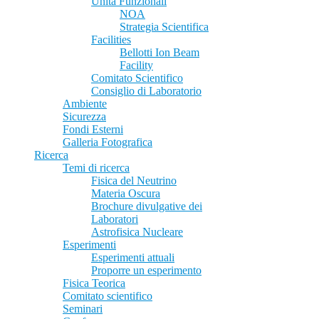
Unità Funzionali
NOA
Strategia Scientifica
Facilities
Bellotti Ion Beam
Facility
Comitato Scientifico
Consiglio di Laboratorio
Ambiente
Sicurezza
Fondi Esterni
Galleria Fotografica
Ricerca
Temi di ricerca
Fisica del Neutrino
Materia Oscura
Brochure divulgative dei
Laboratori
Astrofisica Nucleare
Esperimenti
Esperimenti attuali
Proporre un esperimento
Fisica Teorica
Comitato scientifico
Seminari