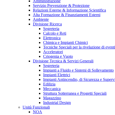
Amministrazione
Servizio Prevenzione & Protezione
Relazioni Esterne & Informazione Scientifica
Alta Formazione & Finanziamenti Esterni
Ambiente
Divisione Ricerca
Segreteria
Calcolo e Reti
Elettronica
Chimica e Impianti Chimici
Tecniche Speciali per la rivelazione di eventi
Acceleratori
Criogenia e Vuoto
Divisione Tecnica & Servizi Generali
Segreteria
Impianti a Fluido e Sistemi di Sollevamento
Impianti Elettrici
Impianti Antincendio, di Sicurezza e Superv
Edilizia
Meccanica
Struttura Sotterranea e Progetti Speciali
Magazzino
Industrial Design
Unità Funzionali
NOA