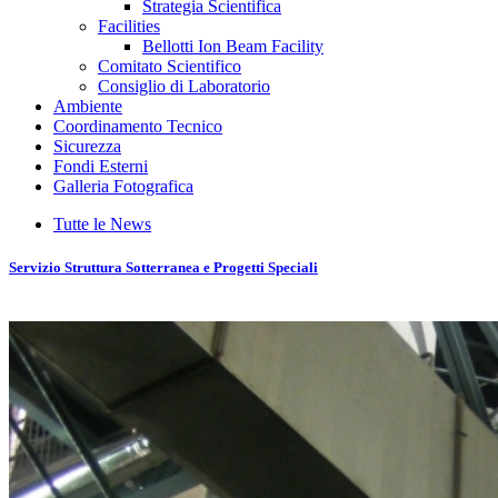
Strategia Scientifica
Facilities
Bellotti Ion Beam Facility
Comitato Scientifico
Consiglio di Laboratorio
Ambiente
Coordinamento Tecnico
Sicurezza
Fondi Esterni
Galleria Fotografica
Tutte le News
Servizio Struttura Sotterranea e Progetti Speciali