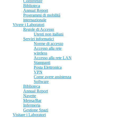
Conferenze
Biblioteca
Annual Report
Programmi di mobilità
internazionale
Vivere i Laboratori
Regole di Accesso
Utenti non italiani
Servizi informatici
Norme di accesso
Accesso alla rete
wireless
Accesso alla rete LAN
Stampanti
Posta Elettronica
VPN
Come avere assistenza
Software
Biblioteca
Annual Report
Navette
Mensa/Bar
Infermeria
Gestione Spazi
Visitare i Laboratori