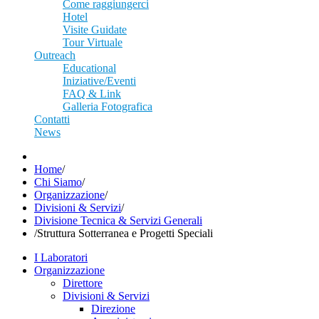
Come raggiungerci
Hotel
Visite Guidate
Tour Virtuale
Outreach
Educational
Iniziative/Eventi
FAQ & Link
Galleria Fotografica
Contatti
News
Home
/
Chi Siamo
/
Organizzazione
/
Divisioni & Servizi
/
Divisione Tecnica & Servizi Generali
/
Struttura Sotterranea e Progetti Speciali
I Laboratori
Organizzazione
Direttore
Divisioni & Servizi
Direzione