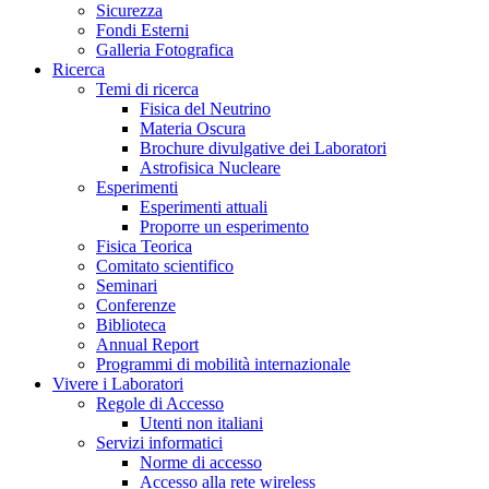
Sicurezza
Fondi Esterni
Galleria Fotografica
Ricerca
Temi di ricerca
Fisica del Neutrino
Materia Oscura
Brochure divulgative dei Laboratori
Astrofisica Nucleare
Esperimenti
Esperimenti attuali
Proporre un esperimento
Fisica Teorica
Comitato scientifico
Seminari
Conferenze
Biblioteca
Annual Report
Programmi di mobilità internazionale
Vivere i Laboratori
Regole di Accesso
Utenti non italiani
Servizi informatici
Norme di accesso
Accesso alla rete wireless