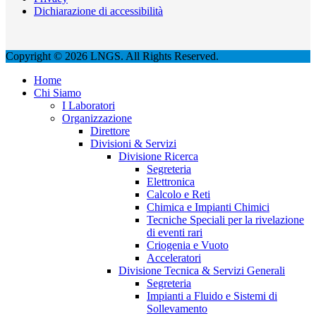
Dichiarazione di accessibilità
Copyright © 2026 LNGS. All Rights Reserved.
Home
Chi Siamo
I Laboratori
Organizzazione
Direttore
Divisioni & Servizi
Divisione Ricerca
Segreteria
Elettronica
Calcolo e Reti
Chimica e Impianti Chimici
Tecniche Speciali per la rivelazione
di eventi rari
Criogenia e Vuoto
Acceleratori
Divisione Tecnica & Servizi Generali
Segreteria
Impianti a Fluido e Sistemi di
Sollevamento