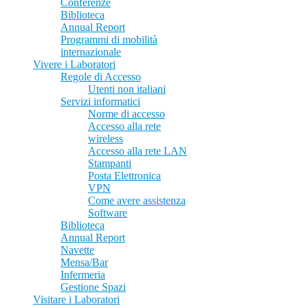
Conferenze
Biblioteca
Annual Report
Programmi di mobilità
internazionale
Vivere i Laboratori
Regole di Accesso
Utenti non italiani
Servizi informatici
Norme di accesso
Accesso alla rete
wireless
Accesso alla rete LAN
Stampanti
Posta Elettronica
VPN
Come avere assistenza
Software
Biblioteca
Annual Report
Navette
Mensa/Bar
Infermeria
Gestione Spazi
Visitare i Laboratori