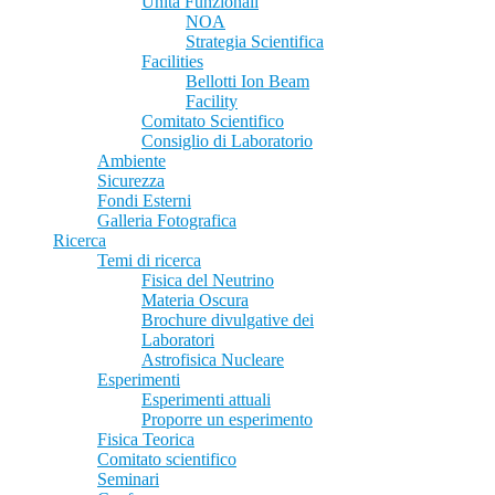
Unità Funzionali
NOA
Strategia Scientifica
Facilities
Bellotti Ion Beam
Facility
Comitato Scientifico
Consiglio di Laboratorio
Ambiente
Sicurezza
Fondi Esterni
Galleria Fotografica
Ricerca
Temi di ricerca
Fisica del Neutrino
Materia Oscura
Brochure divulgative dei
Laboratori
Astrofisica Nucleare
Esperimenti
Esperimenti attuali
Proporre un esperimento
Fisica Teorica
Comitato scientifico
Seminari