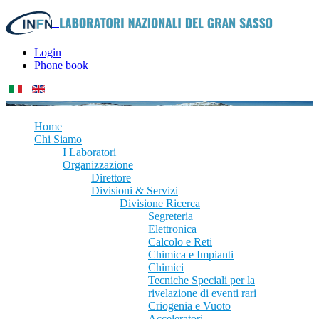
Login
Phone book
Home
Chi Siamo
I Laboratori
Organizzazione
Direttore
Divisioni & Servizi
Divisione Ricerca
Segreteria
Elettronica
Calcolo e Reti
Chimica e Impianti
Chimici
Tecniche Speciali per la
rivelazione di eventi rari
Criogenia e Vuoto
Acceleratori