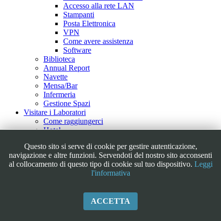
Accesso alla rete LAN
Stampanti
Posta Elettronica
VPN
Come avere assistenza
Software
Biblioteca
Annual Report
Navette
Mensa/Bar
Infermeria
Gestione Spazi
Visitare i Laboratori
Come raggiungerci
Hotel
Visite Guidate
Questo sito si serve di cookie per gestire autenticazione,
Tour Virtuale
navigazione e altre funzioni. Servendoti del nostro sito acconsenti
Outreach
al collocamento di questo tipo di cookie sul tuo dispositivo.
Leggi
Educational
l'informativa
Iniziative/Eventi
FAQ & Link
Galleria Fotografica
ACCETTA
Contatti
News