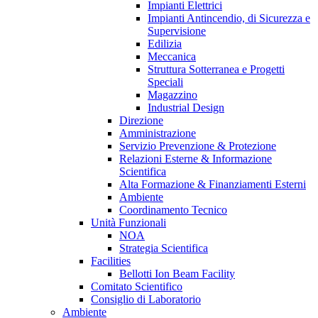
Impianti Elettrici
Impianti Antincendio, di Sicurezza e
Supervisione
Edilizia
Meccanica
Struttura Sotterranea e Progetti
Speciali
Magazzino
Industrial Design
Direzione
Amministrazione
Servizio Prevenzione & Protezione
Relazioni Esterne & Informazione
Scientifica
Alta Formazione & Finanziamenti Esterni
Ambiente
Coordinamento Tecnico
Unità Funzionali
NOA
Strategia Scientifica
Facilities
Bellotti Ion Beam Facility
Comitato Scientifico
Consiglio di Laboratorio
Ambiente