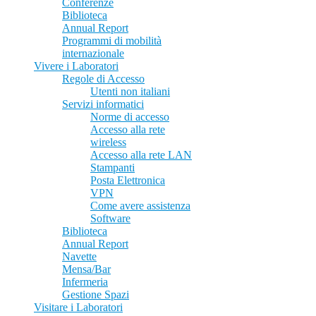
Conferenze
Biblioteca
Annual Report
Programmi di mobilità
internazionale
Vivere i Laboratori
Regole di Accesso
Utenti non italiani
Servizi informatici
Norme di accesso
Accesso alla rete
wireless
Accesso alla rete LAN
Stampanti
Posta Elettronica
VPN
Come avere assistenza
Software
Biblioteca
Annual Report
Navette
Mensa/Bar
Infermeria
Gestione Spazi
Visitare i Laboratori