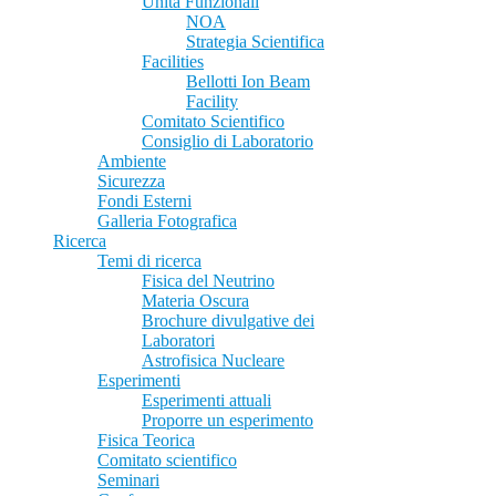
Unità Funzionali
NOA
Strategia Scientifica
Facilities
Bellotti Ion Beam
Facility
Comitato Scientifico
Consiglio di Laboratorio
Ambiente
Sicurezza
Fondi Esterni
Galleria Fotografica
Ricerca
Temi di ricerca
Fisica del Neutrino
Materia Oscura
Brochure divulgative dei
Laboratori
Astrofisica Nucleare
Esperimenti
Esperimenti attuali
Proporre un esperimento
Fisica Teorica
Comitato scientifico
Seminari