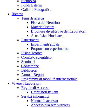
Sicurezza
Fondi Esterni
Galleria Fotografica
Ricerca
Temi di ricerca
Fisica del Neutrino
Materia Oscura
Brochure divulgative dei Laboratori
Astrofisica Nucleare
Esperimenti
Esperimenti attuali
Proporre un esperimento
Fisica Teorica
Comitato scientifico
Seminari
Conferenze
Biblioteca
Annual Report
Programmi di mobilità internazionale
Vivere i Laboratori
Regole di Accesso
Utenti non italiani
Servizi informatici
Norme di accesso
Accesso alla rete wireless