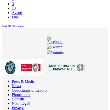
9
10
Avanti
Fine
Joomla SEF URLs by Artio
Press & Media
News
Opportunità di Lavoro
Phone book
Contatti
Note Legali
Privacy