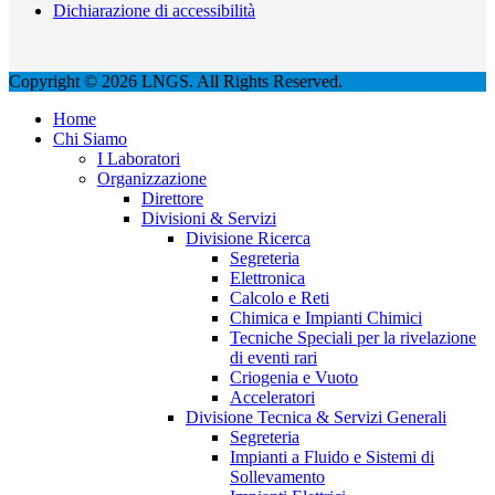
Dichiarazione di accessibilità
Copyright © 2026 LNGS. All Rights Reserved.
Home
Chi Siamo
I Laboratori
Organizzazione
Direttore
Divisioni & Servizi
Divisione Ricerca
Segreteria
Elettronica
Calcolo e Reti
Chimica e Impianti Chimici
Tecniche Speciali per la rivelazione
di eventi rari
Criogenia e Vuoto
Acceleratori
Divisione Tecnica & Servizi Generali
Segreteria
Impianti a Fluido e Sistemi di
Sollevamento