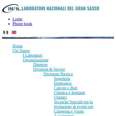
Login
Phone book
Home
Chi Siamo
I Laboratori
Organizzazione
Direttore
Divisioni & Servizi
Divisione Ricerca
Segreteria
Elettronica
Calcolo e Reti
Chimica e Impianti
Chimici
Tecniche Speciali per la
rivelazione di eventi rari
Criogenia e Vuoto
Acceleratori