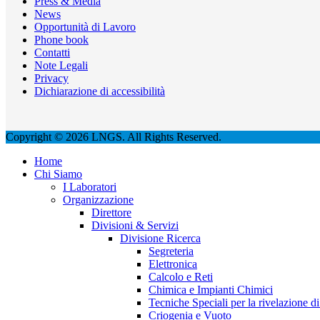
Press & Media
News
Opportunità di Lavoro
Phone book
Contatti
Note Legali
Privacy
Dichiarazione di accessibilità
Copyright © 2026 LNGS. All Rights Reserved.
Home
Chi Siamo
I Laboratori
Organizzazione
Direttore
Divisioni & Servizi
Divisione Ricerca
Segreteria
Elettronica
Calcolo e Reti
Chimica e Impianti Chimici
Tecniche Speciali per la rivelazione di 
Criogenia e Vuoto