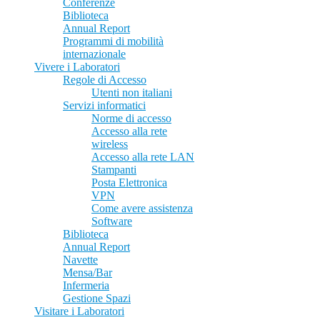
Conferenze
Biblioteca
Annual Report
Programmi di mobilità
internazionale
Vivere i Laboratori
Regole di Accesso
Utenti non italiani
Servizi informatici
Norme di accesso
Accesso alla rete
wireless
Accesso alla rete LAN
Stampanti
Posta Elettronica
VPN
Come avere assistenza
Software
Biblioteca
Annual Report
Navette
Mensa/Bar
Infermeria
Gestione Spazi
Visitare i Laboratori