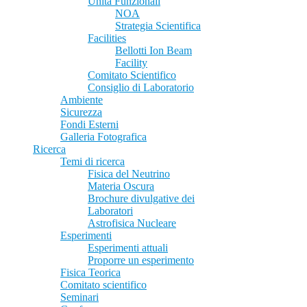
Unità Funzionali
NOA
Strategia Scientifica
Facilities
Bellotti Ion Beam
Facility
Comitato Scientifico
Consiglio di Laboratorio
Ambiente
Sicurezza
Fondi Esterni
Galleria Fotografica
Ricerca
Temi di ricerca
Fisica del Neutrino
Materia Oscura
Brochure divulgative dei
Laboratori
Astrofisica Nucleare
Esperimenti
Esperimenti attuali
Proporre un esperimento
Fisica Teorica
Comitato scientifico
Seminari