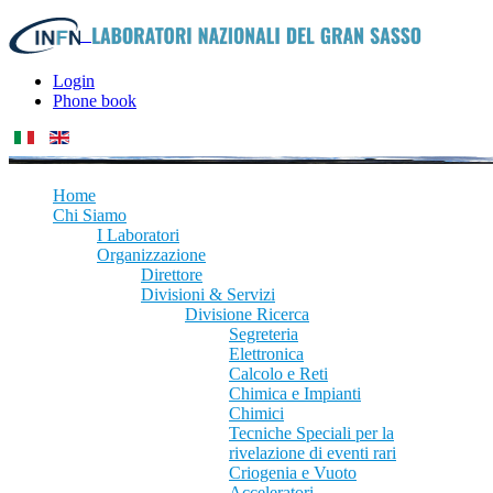
Login
Phone book
Home
Chi Siamo
I Laboratori
Organizzazione
Direttore
Divisioni & Servizi
Divisione Ricerca
Segreteria
Elettronica
Calcolo e Reti
Chimica e Impianti
Chimici
Tecniche Speciali per la
rivelazione di eventi rari
Criogenia e Vuoto
Acceleratori