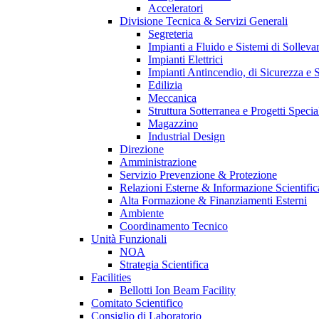
Acceleratori
Divisione Tecnica & Servizi Generali
Segreteria
Impianti a Fluido e Sistemi di Sollev
Impianti Elettrici
Impianti Antincendio, di Sicurezza e 
Edilizia
Meccanica
Struttura Sotterranea e Progetti Specia
Magazzino
Industrial Design
Direzione
Amministrazione
Servizio Prevenzione & Protezione
Relazioni Esterne & Informazione Scientific
Alta Formazione & Finanziamenti Esterni
Ambiente
Coordinamento Tecnico
Unità Funzionali
NOA
Strategia Scientifica
Facilities
Bellotti Ion Beam Facility
Comitato Scientifico
Consiglio di Laboratorio