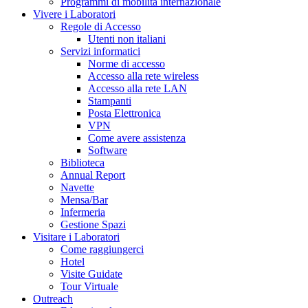
Programmi di mobilità internazionale
Vivere i Laboratori
Regole di Accesso
Utenti non italiani
Servizi informatici
Norme di accesso
Accesso alla rete wireless
Accesso alla rete LAN
Stampanti
Posta Elettronica
VPN
Come avere assistenza
Software
Biblioteca
Annual Report
Navette
Mensa/Bar
Infermeria
Gestione Spazi
Visitare i Laboratori
Come raggiungerci
Hotel
Visite Guidate
Tour Virtuale
Outreach