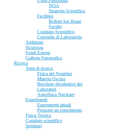
Unità Funzionali
NOA
Strategia Scientifica
Facilities
Bellotti Ion Beam
Facility
Comitato Scientifico
Consiglio di Laboratorio
Ambiente
Sicurezza
Fondi Esterni
Galleria Fotografica
Ricerca
Temi di ricerca
Fisica del Neutrino
Materia Oscura
Brochure divulgative dei
Laboratori
Astrofisica Nucleare
Esperimenti
Esperimenti attuali
Proporre un esperimento
Fisica Teorica
Comitato scientifico
Seminari