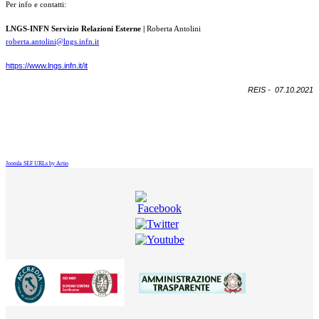
Per info e contatti:
LNGS-INFN Servizio Relazioni Esterne |
Roberta Antolini
roberta.antolini@lngs.infn.it
https://www.lngs.infn.it/it
REIS - 07.10.2021
Joomla SEF URLs by Artio