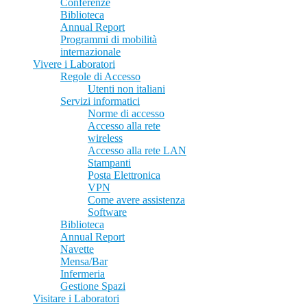
Conferenze
Biblioteca
Annual Report
Programmi di mobilità
internazionale
Vivere i Laboratori
Regole di Accesso
Utenti non italiani
Servizi informatici
Norme di accesso
Accesso alla rete
wireless
Accesso alla rete LAN
Stampanti
Posta Elettronica
VPN
Come avere assistenza
Software
Biblioteca
Annual Report
Navette
Mensa/Bar
Infermeria
Gestione Spazi
Visitare i Laboratori