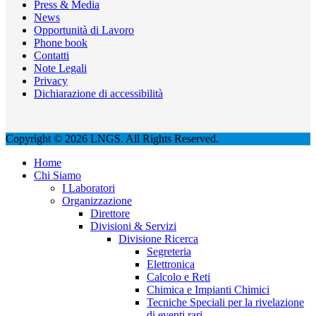
Press & Media
News
Opportunità di Lavoro
Phone book
Contatti
Note Legali
Privacy
Dichiarazione di accessibilità
Copyright © 2026 LNGS. All Rights Reserved.
Home
Chi Siamo
I Laboratori
Organizzazione
Direttore
Divisioni & Servizi
Divisione Ricerca
Segreteria
Elettronica
Calcolo e Reti
Chimica e Impianti Chimici
Tecniche Speciali per la rivelazione
di eventi rari