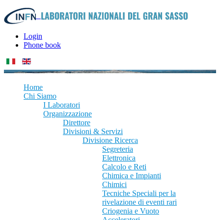
Login
Phone book
Home
Chi Siamo
I Laboratori
Organizzazione
Direttore
Divisioni & Servizi
Divisione Ricerca
Segreteria
Elettronica
Calcolo e Reti
Chimica e Impianti
Chimici
Tecniche Speciali per la
rivelazione di eventi rari
Criogenia e Vuoto
Acceleratori