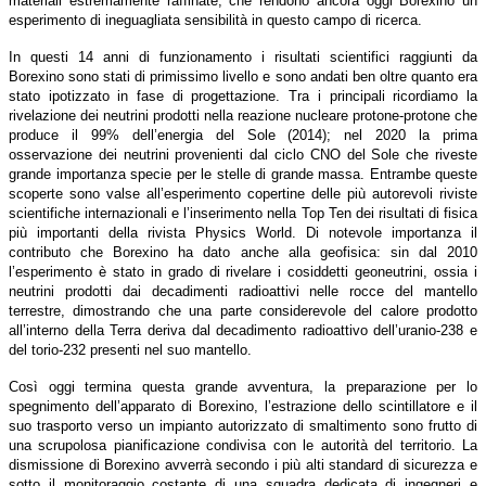
materiali estremamente raffinate, che rendono ancora oggi Borexino un
esperimento di ineguagliata sensibilità in questo campo di ricerca.
In questi 14 anni di funzionamento i risultati scientifici raggiunti da
Borexino sono stati di primissimo livello e sono andati ben oltre quanto era
stato ipotizzato in fase di progettazione. Tra i principali ricordiamo la
rivelazione dei neutrini prodotti nella reazione nucleare protone-protone che
produce il 99% dell’energia del Sole (2014); nel 2020 la prima
osservazione dei neutrini provenienti dal ciclo CNO del Sole che riveste
grande importanza specie per le stelle di grande massa. Entrambe queste
scoperte sono valse all’esperimento copertine delle più autorevoli riviste
scientifiche internazionali e l’inserimento nella Top Ten dei risultati di fisica
più importanti della rivista Physics World. Di notevole importanza il
contributo che Borexino ha dato anche alla geofisica: sin dal 2010
l’esperimento è stato in grado di rivelare i cosiddetti geoneutrini, ossia i
neutrini prodotti dai decadimenti radioattivi nelle rocce del mantello
terrestre, dimostrando che una parte considerevole del calore prodotto
all’interno della Terra deriva dal decadimento radioattivo dell’uranio-238 e
del torio-232 presenti nel suo mantello.
Così oggi termina questa grande avventura, la preparazione per lo
spegnimento dell’apparato di Borexino, l’estrazione dello scintillatore e il
suo trasporto verso un impianto autorizzato di smaltimento sono frutto di
una scrupolosa pianificazione condivisa con le autorità del territorio. La
dismissione di Borexino avverrà secondo i più alti standard di sicurezza e
sotto il monitoraggio costante di una squadra dedicata di ingegneri e