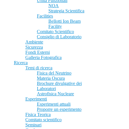
Unità Funzionali
NOA
Strategia Scientifica
Facilities
Bellotti Ion Beam
Facility
Comitato Scientifico
Consiglio di Laboratorio
Ambiente
Sicurezza
Fondi Esterni
Galleria Fotografica
Ricerca
Temi di ricerca
Fisica del Neutrino
Materia Oscura
Brochure divulgative dei
Laboratori
Astrofisica Nucleare
Esperimenti
Esperimenti attuali
Proporre un esperimento
Fisica Teorica
Comitato scientifico
Seminari