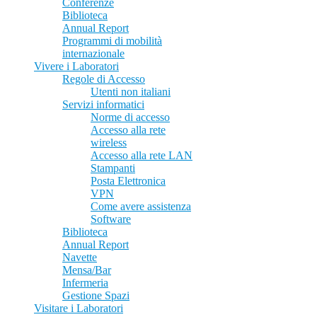
Conferenze
Biblioteca
Annual Report
Programmi di mobilità
internazionale
Vivere i Laboratori
Regole di Accesso
Utenti non italiani
Servizi informatici
Norme di accesso
Accesso alla rete
wireless
Accesso alla rete LAN
Stampanti
Posta Elettronica
VPN
Come avere assistenza
Software
Biblioteca
Annual Report
Navette
Mensa/Bar
Infermeria
Gestione Spazi
Visitare i Laboratori