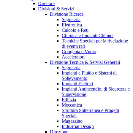
Direttore
Divisioni & Servizi
Divisione Ricerca
Segreteria
Elettronica
Calcolo e Reti
Chimica e Impianti Chimici
Tecniche Speciali per la rivelazione
di eventi rari
Criogenia e Vuoto
Acceleratori
Divisione Tecnica & Servizi Generali
Segreteria
Impianti a Fluido e Sistemi di
Sollevamento
Impianti Elettrici
Impianti Antincendio, di Sicurezza e
Supervisione
Edilizia
Meccanica
Struttura Sotterranea e Progetti
Speciali
Magazzino
Industrial Design
Direzione