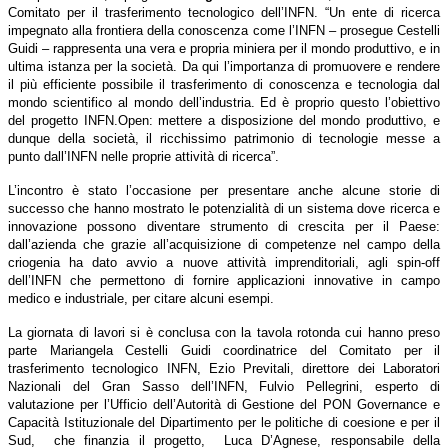
Comitato per il trasferimento tecnologico dell’INFN. “Un ente di ricerca
impegnato alla frontiera della conoscenza come l’INFN – prosegue Cestelli
Guidi – rappresenta una vera e propria miniera per il mondo produttivo, e in
ultima istanza per la società. Da qui l’importanza di promuovere e rendere
il più efficiente possibile il trasferimento di conoscenza e tecnologia dal
mondo scientifico al mondo dell’industria. Ed è proprio questo l’obiettivo
del progetto INFN.Open: mettere a disposizione del mondo produttivo, e
dunque della società, il ricchissimo patrimonio di tecnologie messe a
punto dall’INFN nelle proprie attività di ricerca”.
L’incontro è stato l’occasione per presentare anche alcune storie di
successo che hanno mostrato le potenzialità di un sistema dove ricerca e
innovazione possono diventare strumento di crescita per il Paese:
dall’azienda che grazie all’acquisizione di competenze nel campo della
criogenia ha dato avvio a nuove attività imprenditoriali, agli spin-off
dell’INFN che permettono di fornire applicazioni innovative in campo
medico e industriale, per citare alcuni esempi.
La giornata di lavori si è conclusa con la tavola rotonda cui hanno preso
parte Mariangela Cestelli Guidi coordinatrice del Comitato per il
trasferimento tecnologico INFN, Ezio Previtali, direttore dei Laboratori
Nazionali del Gran Sasso dell’INFN, Fulvio Pellegrini, esperto di
valutazione per l’Ufficio dell’Autorità di Gestione del PON Governance e
Capacità Istituzionale del Dipartimento per le politiche di coesione e per il
Sud, che finanzia il progetto, Luca D’Agnese, responsabile della