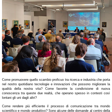
Come promuovere quello scambio proficuo tra ricerca e industria che porta
nel nostro quotidiano tecnologie e innovazioni che possono migliorare la
qualità della nostra vita? Come favorire la condivisione di nuova
conoscenza tra queste due realtà, che operano spesso in contesti così
lontani gli uni dagli altri?
Come rendere più efficiente il processo di comunicazione tra mondo
scientifico e mondo produttivo? Sono alcune delle domande al centro della