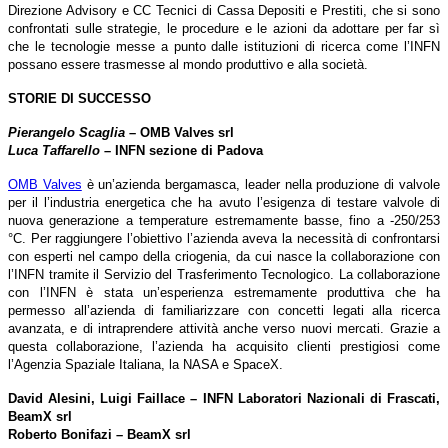
Direzione Advisory e CC Tecnici di Cassa Depositi e Prestiti, che si sono
confrontati sulle strategie, le procedure e le azioni da adottare per far sì
che le tecnologie messe a punto dalle istituzioni di ricerca come l’INFN
possano essere trasmesse al mondo produttivo e alla società.
STORIE DI SUCCESSO
Pierangelo Scaglia
– OMB Valves srl
Luca Taffarello
– INFN sezione di Padova
OMB Valves
è un’azienda bergamasca, leader nella produzione di valvole
per il l’industria energetica che ha avuto l’esigenza di testare valvole di
nuova generazione a temperature estremamente basse, fino a -250/253
°C. Per raggiungere l’obiettivo l’azienda aveva la necessità di confrontarsi
con esperti nel campo della criogenia, da cui nasce la collaborazione con
l’INFN tramite il Servizio del Trasferimento Tecnologico. La collaborazione
con l’INFN è stata un’esperienza estremamente produttiva che ha
permesso all’azienda di familiarizzare con concetti legati alla ricerca
avanzata, e di intraprendere attività anche verso nuovi mercati. Grazie a
questa collaborazione, l’azienda ha acquisito clienti prestigiosi come
l’Agenzia Spaziale Italiana, la NASA e SpaceX.
David Alesini, Luigi Faillace – INFN Laboratori Nazionali di Frascati,
BeamX srl
Roberto Bonifazi – BeamX srl