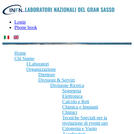
Login
Phone book
Home
Chi Siamo
I Laboratori
Organizzazione
Direttore
Divisioni & Servizi
Divisione Ricerca
Segreteria
Elettronica
Calcolo e Reti
Chimica e Impianti
Chimici
Tecniche Speciali per la
rivelazione di eventi rari
Criogenia e Vuoto
Acceleratori