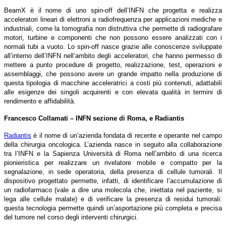
BeamX è il nome di uno spin-off dell’INFN che progetta e realizza
acceleratori lineari di elettroni a radiofrequenza per applicazioni mediche e
industriali, come la tomografia non distruttiva che permette di radiografare
motori, turbine e componenti che non possono essere analizzati con i
normali tubi a vuoto. Lo spin-off nasce grazie alle conoscenze sviluppate
all’interno dell’INFN nell’ambito degli acceleratori, che hanno permesso di
mettere a punto procedure di progetto, realizzazione, test, operazioni e
assemblaggi, che possono avere un grande impatto nella produzione di
questa tipologia di macchine acceleratrici a costi più contenuti, adattabili
alle esigenze dei singoli acquirenti e con elevata qualità in termini di
rendimento e affidabilità.
Francesco Collamati – INFN sezione di Roma, e Radiantis
Radiantis
è il nome di un’azienda fondata di recente e operante nel campo
della chirurgia oncologica. L’azienda nasce in seguito alla collaborazione
tra l’INFN e la Sapienza Università di Roma nell’ambito di una ricerca
pionieristica per realizzare un rivelatore mobile e compatto per la
segnalazione, in sede operatoria, della presenza di cellule tumorali. Il
dispositivo progettato permette, infatti, di identificare l’accumulazione di
un radiofarmaco (vale a dire una molecola che, iniettata nel paziente, si
lega alle cellule malate) e di verificare la presenza di residui tumorali:
questa tecnologia permette quindi un’asportazione più completa e precisa
del tumore nel corso degli interventi chirurgici.