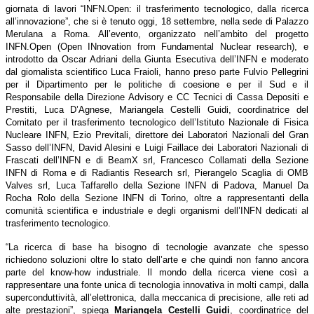
giornata di lavori “INFN.Open: il trasferimento tecnologico, dalla ricerca
all’innovazione”, che si è tenuto oggi, 18 settembre, nella sede di Palazzo
Merulana a Roma. All’evento, organizzato nell’ambito del progetto
INFN.Open (Open INnovation from Fundamental Nuclear research), e
introdotto da Oscar Adriani della Giunta Esecutiva dell’INFN e moderato
dal giornalista scientifico Luca Fraioli, hanno preso parte Fulvio Pellegrini
per il Dipartimento per le politiche di coesione e per il Sud e il
Responsabile della Direzione Advisory e CC Tecnici di Cassa Depositi e
Prestiti, Luca D’Agnese, Mariangela Cestelli Guidi, coordinatrice del
Comitato per il trasferimento tecnologico dell’Istituto Nazionale di Fisica
Nucleare INFN, Ezio Previtali, direttore dei Laboratori Nazionali del Gran
Sasso dell’INFN, David Alesini e Luigi Faillace dei Laboratori Nazionali di
Frascati dell’INFN e di BeamX srl, Francesco Collamati della Sezione
INFN di Roma e di Radiantis Research srl, Pierangelo Scaglia di OMB
Valves srl, Luca Taffarello della Sezione INFN di Padova, Manuel Da
Rocha Rolo della Sezione INFN di Torino, oltre a rappresentanti della
comunità scientifica e industriale e degli organismi dell’INFN dedicati al
trasferimento tecnologico.
“La ricerca di base ha bisogno di tecnologie avanzate che spesso
richiedono soluzioni oltre lo stato dell’arte e che quindi non fanno ancora
parte del know-how industriale. Il mondo della ricerca viene così a
rappresentare una fonte unica di tecnologia innovativa in molti campi, dalla
superconduttività, all’elettronica, dalla meccanica di precisione, alle reti ad
alte prestazioni”, spiega
Mariangela Cestelli Guidi
, coordinatrice del