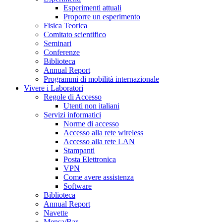
Esperimenti attuali
Proporre un esperimento
Fisica Teorica
Comitato scientifico
Seminari
Conferenze
Biblioteca
Annual Report
Programmi di mobilità internazionale
Vivere i Laboratori
Regole di Accesso
Utenti non italiani
Servizi informatici
Norme di accesso
Accesso alla rete wireless
Accesso alla rete LAN
Stampanti
Posta Elettronica
VPN
Come avere assistenza
Software
Biblioteca
Annual Report
Navette
Mensa/Bar