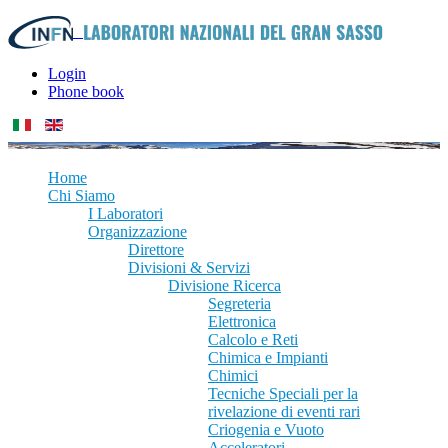
Login
Phone book
Home
Chi Siamo
I Laboratori
Organizzazione
Direttore
Divisioni & Servizi
Divisione Ricerca
Segreteria
Elettronica
Calcolo e Reti
Chimica e Impianti
Chimici
Tecniche Speciali per la
rivelazione di eventi rari
Criogenia e Vuoto
Acceleratori