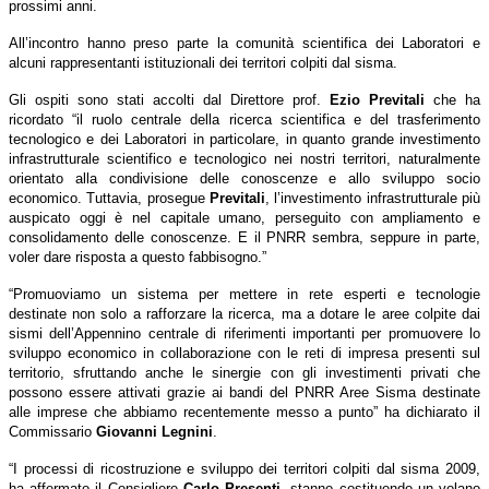
prossimi anni.
All’incontro hanno preso parte la comunità scientifica dei Laboratori e
alcuni rappresentanti istituzionali dei territori colpiti dal sisma.
Gli ospiti sono stati accolti dal Direttore prof.
Ezio Previtali
che ha
ricordato “il ruolo centrale della ricerca scientifica e del trasferimento
tecnologico e dei Laboratori in particolare, in quanto grande investimento
infrastrutturale scientifico e tecnologico nei nostri territori, naturalmente
orientato alla condivisione delle conoscenze e allo sviluppo socio
economico. Tuttavia, prosegue
Previtali
, l’investimento infrastrutturale più
auspicato oggi è nel capitale umano, perseguito con ampliamento e
consolidamento delle conoscenze. E il PNRR sembra, seppure in parte,
voler dare risposta a questo fabbisogno.”
“Promuoviamo un sistema per mettere in rete esperti e tecnologie
destinate non solo a rafforzare la ricerca, ma a dotare le aree colpite dai
sismi dell’Appennino centrale di riferimenti importanti per promuovere lo
sviluppo economico in collaborazione con le reti di impresa presenti sul
territorio, sfruttando anche le sinergie con gli investimenti privati che
possono essere attivati grazie ai bandi del PNRR Aree Sisma destinate
alle imprese che abbiamo recentemente messo a punto” ha dichiarato il
Commissario
Giovanni Legnini
.
“I processi di ricostruzione e sviluppo dei territori colpiti dal sisma 2009,
ha affermato il Consigliere
Carlo Presenti
, stanno costituendo un volano