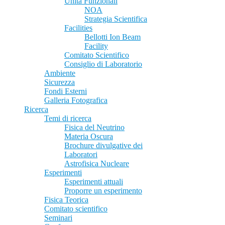
Unità Funzionali
NOA
Strategia Scientifica
Facilities
Bellotti Ion Beam
Facility
Comitato Scientifico
Consiglio di Laboratorio
Ambiente
Sicurezza
Fondi Esterni
Galleria Fotografica
Ricerca
Temi di ricerca
Fisica del Neutrino
Materia Oscura
Brochure divulgative dei
Laboratori
Astrofisica Nucleare
Esperimenti
Esperimenti attuali
Proporre un esperimento
Fisica Teorica
Comitato scientifico
Seminari