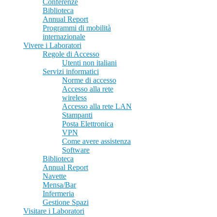
Conferenze
Biblioteca
Annual Report
Programmi di mobilità
internazionale
Vivere i Laboratori
Regole di Accesso
Utenti non italiani
Servizi informatici
Norme di accesso
Accesso alla rete
wireless
Accesso alla rete LAN
Stampanti
Posta Elettronica
VPN
Come avere assistenza
Software
Biblioteca
Annual Report
Navette
Mensa/Bar
Infermeria
Gestione Spazi
Visitare i Laboratori