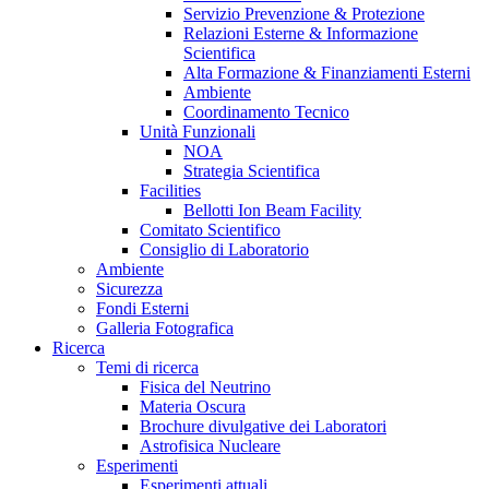
Servizio Prevenzione & Protezione
Relazioni Esterne & Informazione
Scientifica
Alta Formazione & Finanziamenti Esterni
Ambiente
Coordinamento Tecnico
Unità Funzionali
NOA
Strategia Scientifica
Facilities
Bellotti Ion Beam Facility
Comitato Scientifico
Consiglio di Laboratorio
Ambiente
Sicurezza
Fondi Esterni
Galleria Fotografica
Ricerca
Temi di ricerca
Fisica del Neutrino
Materia Oscura
Brochure divulgative dei Laboratori
Astrofisica Nucleare
Esperimenti
Esperimenti attuali