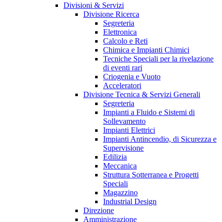
Divisioni & Servizi
Divisione Ricerca
Segreteria
Elettronica
Calcolo e Reti
Chimica e Impianti Chimici
Tecniche Speciali per la rivelazione
di eventi rari
Criogenia e Vuoto
Acceleratori
Divisione Tecnica & Servizi Generali
Segreteria
Impianti a Fluido e Sistemi di
Sollevamento
Impianti Elettrici
Impianti Antincendio, di Sicurezza e
Supervisione
Edilizia
Meccanica
Struttura Sotterranea e Progetti
Speciali
Magazzino
Industrial Design
Direzione
Amministrazione