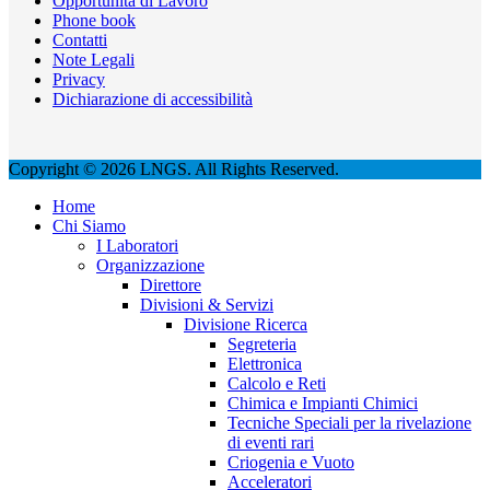
Opportunità di Lavoro
Phone book
Contatti
Note Legali
Privacy
Dichiarazione di accessibilità
Copyright © 2026 LNGS. All Rights Reserved.
Home
Chi Siamo
I Laboratori
Organizzazione
Direttore
Divisioni & Servizi
Divisione Ricerca
Segreteria
Elettronica
Calcolo e Reti
Chimica e Impianti Chimici
Tecniche Speciali per la rivelazione
di eventi rari
Criogenia e Vuoto
Acceleratori