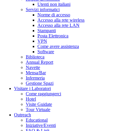
Utenti non italiani
Servizi informatici
Norme di accesso
Accesso alla rete wireless
Accesso alla rete LAN
Stampanti
Posta Elettronica
VPN
Come avere assistenza
Software
Biblioteca
Annual Report
Navette
Mensa/Bar
Infermeria
Gestione Spazi
Visitare i Laboratori
Come raggiungerci
Hotel
Visite Guidate
Tour Virtuale
Outreach
Educational
Iniziative/Eventi
FAQ & Link