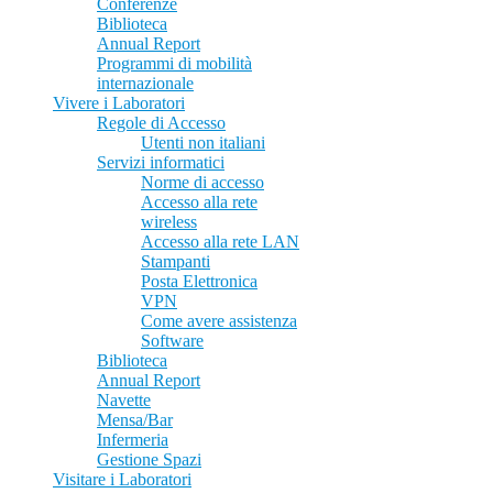
Conferenze
Biblioteca
Annual Report
Programmi di mobilità
internazionale
Vivere i Laboratori
Regole di Accesso
Utenti non italiani
Servizi informatici
Norme di accesso
Accesso alla rete
wireless
Accesso alla rete LAN
Stampanti
Posta Elettronica
VPN
Come avere assistenza
Software
Biblioteca
Annual Report
Navette
Mensa/Bar
Infermeria
Gestione Spazi
Visitare i Laboratori