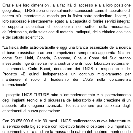
Grazie alle loro dimensioni, alla facilità di accesso e alla loro posizione
geografica, i LNGS sono universalmente riconosciuti come il laboratorio di
ricerca più importante al mondo per la fisica astro-particellare. Inoltre, il
loro successo è strettamente legato alla capacità di fornire servizi integrati
e supporto scientifico di eccellenza nei settori della meccanica,
dell'elettronica, della selezione di materiali radiopuri, della chimica analitica
e del calcolo scientifico.
“La fisica delle astro-particelle è oggi una branca essenziale della ricerca
di base e assistiamo ad una competizione sempre più agguerrita. Nazioni
come Stati Uniti, Canada, Giappone, Cina e Corea del Sud stanno
investendo ingenti risorse nella costruzione di nuovi laboratori sotterranei.
– commenta Carlo Bucci, ricercatore dei LNGS e responsabile del
Progetto –È quindi indispensabile un continuo miglioramento per
mantenere il ruolo di leadership dei LNGS nella concorrenza
internazionale”
Il progetto LNGS-FUTURE mira all'ammodernamento e al potenziamento
degli impianti tecnici e di sicurezza del laboratorio e alla creazione di un
supporto alla criogenia avanzata, tecnica sempre più utilizzata dagli
esperimenti di nuova generazione.
Con 20.058.000 € e in 30 mesi i LNGS realizzeranno nuove infrastrutture
al servizio della big science con l'obiettivo finale di ospitare i più importanti
esperimenti volti a studiare la massa e la natura del neutrino, mantenendo