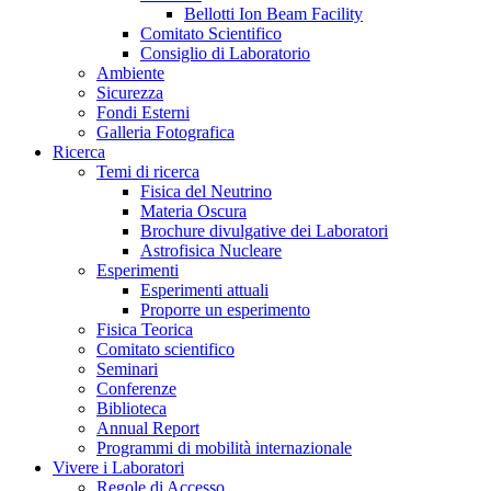
Bellotti Ion Beam Facility
Comitato Scientifico
Consiglio di Laboratorio
Ambiente
Sicurezza
Fondi Esterni
Galleria Fotografica
Ricerca
Temi di ricerca
Fisica del Neutrino
Materia Oscura
Brochure divulgative dei Laboratori
Astrofisica Nucleare
Esperimenti
Esperimenti attuali
Proporre un esperimento
Fisica Teorica
Comitato scientifico
Seminari
Conferenze
Biblioteca
Annual Report
Programmi di mobilità internazionale
Vivere i Laboratori
Regole di Accesso