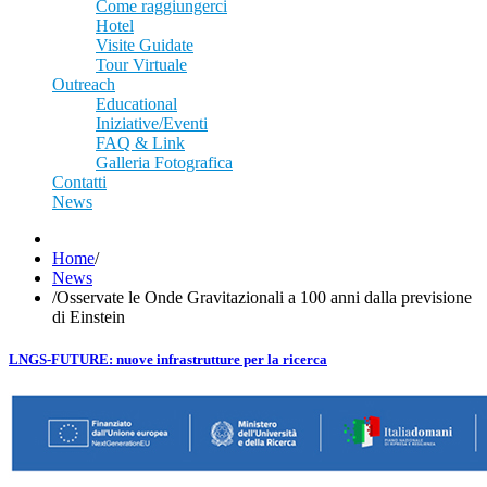
Come raggiungerci
Hotel
Visite Guidate
Tour Virtuale
Outreach
Educational
Iniziative/Eventi
FAQ & Link
Galleria Fotografica
Contatti
News
Home
/
News
/
Osservate le Onde Gravitazionali a 100 anni dalla previsione
di Einstein
LNGS-FUTURE: nuove infrastrutture per la ricerca