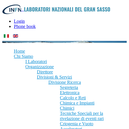
Login
Phone book
Home
Chi Siamo
I Laboratori
Organizzazione
Direttore
Divisioni & Servizi
Divisione Ricerca
Segreteria
Elettronica
Calcolo e Reti
Chimica e Impianti
Chimici
Tecniche Speciali per la
rivelazione di eventi rari
Criogenia e Vuoto
Acceleratori