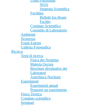
Unità Funzionali
NOA
Strategia Scientifica
Facilities
Bellotti Ion Beam
Facility
Comitato Scientifico
Consiglio di Laboratorio
Ambiente
Sicurezza
Fondi Esterni
Galleria Fotografica
Ricerca
Temi di ricerca
Fisica del Neutrino
Materia Oscura
Brochure divulgative dei
Laboratori
Astrofisica Nucleare
Esperimenti
Esperimenti attuali
Proporre un esperimento
Fisica Teorica
Comitato scientifico
Seminari