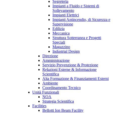
Segreteria
Impianti a Fluido e Sistemi di
Sollevamento
Impianti Elettrici
Impianti Antincendio, di Sicurezza e
Supervisione
Edilizia
Meccanica
Struttura Sotterranea e Progetti
Speciali
Magazzino
Industrial Design
Direzione
Amministrazione
Servizio Prevenzione & Protezione
Relazioni Esterne & Informazione
Scientifica
Alta Formazione & Finanziamenti Esterni
Ambiente
Coordinamento Tecnico
Unità Funzionali
NOA
Strategia Scientifica
Facilities
Bellotti Ion Beam Facility