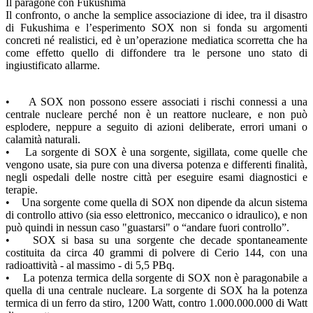
Il paragone con Fukushima
Il confronto, o anche la semplice associazione di idee, tra il disastro
di Fukushima e l’esperimento SOX non si fonda su argomenti
concreti né realistici, ed è un’operazione mediatica scorretta che ha
come effetto quello di diffondere tra le persone uno stato di
ingiustificato allarme.
• A SOX non possono essere associati i rischi connessi a una
centrale nucleare perché non è un reattore nucleare, e non può
esplodere, neppure a seguito di azioni deliberate, errori umani o
calamità naturali.
• La sorgente di SOX è una sorgente, sigillata, come quelle che
vengono usate, sia pure con una diversa potenza e differenti finalità,
negli ospedali delle nostre città per eseguire esami diagnostici e
terapie.
• Una sorgente come quella di SOX non dipende da alcun sistema
di controllo attivo (sia esso elettronico, meccanico o idraulico), e non
può quindi in nessun caso "guastarsi" o “andare fuori controllo”.
• SOX si basa su una sorgente che decade spontaneamente
costituita da circa 40 grammi di polvere di Cerio 144, con una
radioattività - al massimo - di 5,5 PBq.
• La potenza termica della sorgente di SOX non è paragonabile a
quella di una centrale nucleare. La sorgente di SOX ha la potenza
termica di un ferro da stiro, 1200 Watt, contro 1.000.000.000 di Watt