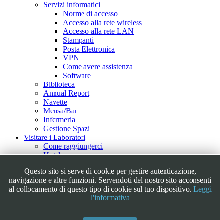
Servizi informatici
Norme di accesso
Accesso alla rete wireless
Accesso alla rete LAN
Stampanti
Posta Elettronica
VPN
Come avere assistenza
Software
Biblioteca
Annual Report
Navette
Mensa/Bar
Infermeria
Gestione Spazi
Visitare i Laboratori
Come raggiungerci
Hotel
Visite Guidate
Questo sito si serve di cookie per gestire autenticazione,
Tour Virtuale
navigazione e altre funzioni. Servendoti del nostro sito acconsenti
Outreach
al collocamento di questo tipo di cookie sul tuo dispositivo.
Leggi
Educational
l'informativa
Iniziative/Eventi
FAQ & Link
Galleria Fotografica