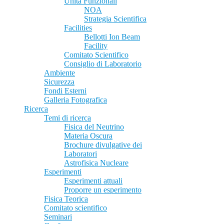
Unità Funzionali
NOA
Strategia Scientifica
Facilities
Bellotti Ion Beam
Facility
Comitato Scientifico
Consiglio di Laboratorio
Ambiente
Sicurezza
Fondi Esterni
Galleria Fotografica
Ricerca
Temi di ricerca
Fisica del Neutrino
Materia Oscura
Brochure divulgative dei
Laboratori
Astrofisica Nucleare
Esperimenti
Esperimenti attuali
Proporre un esperimento
Fisica Teorica
Comitato scientifico
Seminari