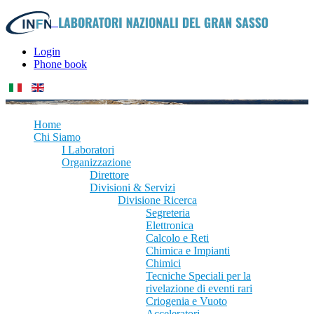
Login
Phone book
Home
Chi Siamo
I Laboratori
Organizzazione
Direttore
Divisioni & Servizi
Divisione Ricerca
Segreteria
Elettronica
Calcolo e Reti
Chimica e Impianti
Chimici
Tecniche Speciali per la
rivelazione di eventi rari
Criogenia e Vuoto
Acceleratori