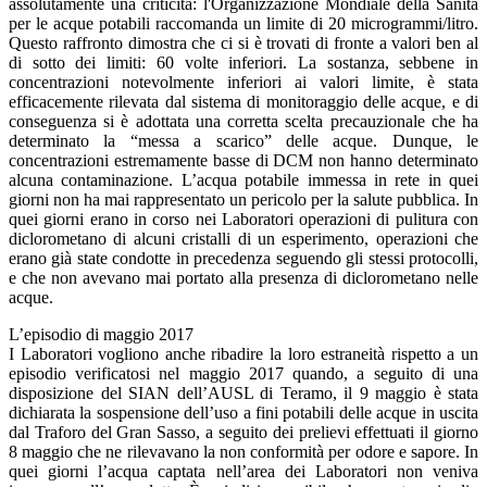
assolutamente una criticità: l'Organizzazione Mondiale della Sanità
per le acque potabili raccomanda un limite di 20 microgrammi/litro.
Questo raffronto dimostra che ci si è trovati di fronte a valori ben al
di sotto dei limiti: 60 volte inferiori. La sostanza, sebbene in
concentrazioni notevolmente inferiori ai valori limite, è stata
efficacemente rilevata dal sistema di monitoraggio delle acque, e di
conseguenza si è adottata una corretta scelta precauzionale che ha
determinato la “messa a scarico” delle acque. Dunque, le
concentrazioni estremamente basse di DCM non hanno determinato
alcuna contaminazione. L’acqua potabile immessa in rete in quei
giorni non ha mai rappresentato un pericolo per la salute pubblica. In
quei giorni erano in corso nei Laboratori operazioni di pulitura con
diclorometano di alcuni cristalli di un esperimento, operazioni che
erano già state condotte in precedenza seguendo gli stessi protocolli,
e che non avevano mai portato alla presenza di diclorometano nelle
acque.
L’episodio di maggio 2017
I Laboratori vogliono anche ribadire la loro estraneità rispetto a un
episodio verificatosi nel maggio 2017 quando, a seguito di una
disposizione del SIAN dell’AUSL di Teramo, il 9 maggio è stata
dichiarata la sospensione dell’uso a fini potabili delle acque in uscita
dal Traforo del Gran Sasso, a seguito dei prelievi effettuati il giorno
8 maggio che ne rilevavano la non conformità per odore e sapore. In
quei giorni l’acqua captata nell’area dei Laboratori non veniva