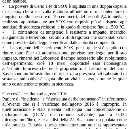
di un reattore.
• La polvere di Cerio 144 di SOX è sigillata in una doppia capsula
di acciaio, che a sua volta è chiusa all’interno di un contenitore di
tungsteno dello spessore di 19 centimetri, del peso di 2,4 tonnellate,
realizzato appositamente per SOX con requisiti più alti rispetto agli
standard di sicurezza richiesti, e in grado di resistere fino a 1500 °C.
• Il contenitore di tungsteno è resistente a impatto, incendio,
allagamento e terremoto, secondo studi rigorosi che sono stati svolti
come previsto dalla legge e verificati dalle autorità competenti.
• La sorgente dell’esperimento SOX, per il quale si è seguito con
rigore tutto l’iter di autorizzazione previsto per legge per il suo
impiego, rimarrà nei Laboratori il tempo necessario allo svolgimento
dell’esperimento, cioè 18 mesi, dopodiché sarà riconsegnata
all’Istituto francese che ne è proprietario. I Laboratori del Gran
Sasso sono un’infrastruttura di ricerca. La presenza nei Laboratori di
sostanze radioattive è legata alle attività in corso, durante le quali
sono costantemente gestite in sicurezza.
Che cos’è accaduto ad agosto 2016
Parlare di “incidente” e “fuorisciuta di diclorometano” in riferimento
all’evento che si è verificato nell’agosto 2016 è improprio. In
quell’occasione è stata rilevata nell’acqua una concentrazione di
diclorometano (DCM, un comune solvente) pari a 0,335
microgrammi/litro, e le analisi della AUSL l'hanno segnalata come
un’anomalia. Tuttavia, questa concentrazione non ha rappresentato