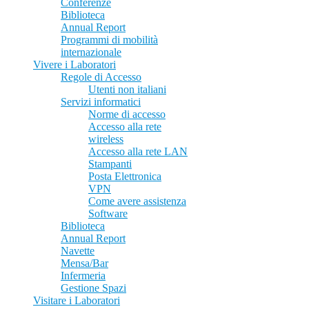
Conferenze
Biblioteca
Annual Report
Programmi di mobilità
internazionale
Vivere i Laboratori
Regole di Accesso
Utenti non italiani
Servizi informatici
Norme di accesso
Accesso alla rete
wireless
Accesso alla rete LAN
Stampanti
Posta Elettronica
VPN
Come avere assistenza
Software
Biblioteca
Annual Report
Navette
Mensa/Bar
Infermeria
Gestione Spazi
Visitare i Laboratori