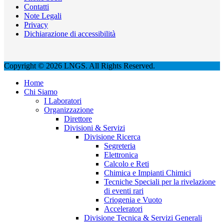
Contatti
Note Legali
Privacy
Dichiarazione di accessibilità
Copyright © 2026 LNGS. All Rights Reserved.
Home
Chi Siamo
I Laboratori
Organizzazione
Direttore
Divisioni & Servizi
Divisione Ricerca
Segreteria
Elettronica
Calcolo e Reti
Chimica e Impianti Chimici
Tecniche Speciali per la rivelazione
di eventi rari
Criogenia e Vuoto
Acceleratori
Divisione Tecnica & Servizi Generali