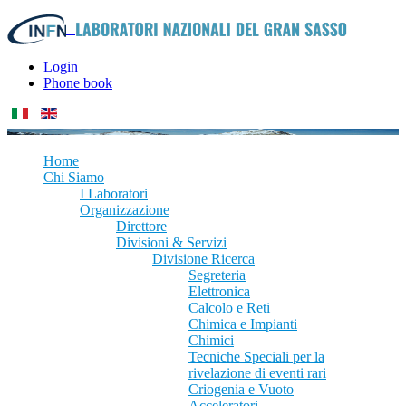
Login
Phone book
Home
Chi Siamo
I Laboratori
Organizzazione
Direttore
Divisioni & Servizi
Divisione Ricerca
Segreteria
Elettronica
Calcolo e Reti
Chimica e Impianti
Chimici
Tecniche Speciali per la
rivelazione di eventi rari
Criogenia e Vuoto
Acceleratori