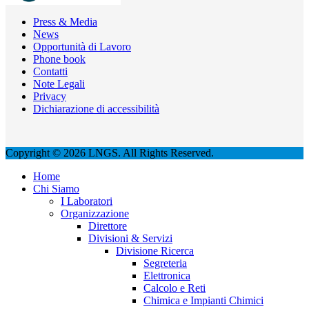
Press & Media
News
Opportunità di Lavoro
Phone book
Contatti
Note Legali
Privacy
Dichiarazione di accessibilità
Copyright © 2026 LNGS. All Rights Reserved.
Home
Chi Siamo
I Laboratori
Organizzazione
Direttore
Divisioni & Servizi
Divisione Ricerca
Segreteria
Elettronica
Calcolo e Reti
Chimica e Impianti Chimici