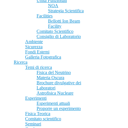
Unità Funzionali
NOA
Strategia Scientifica
Facilities
Bellotti Ion Beam
Facility
Comitato Scientifico
Consiglio di Laboratorio
Ambiente
Sicurezza
Fondi Esterni
Galleria Fotografica
Ricerca
Temi di ricerca
Fisica del Neutrino
Materia Oscura
Brochure divulgative dei
Laboratori
Astrofisica Nucleare
Esperimenti
Esperimenti attuali
Proporre un esperimento
Fisica Teorica
Comitato scientifico
Seminari