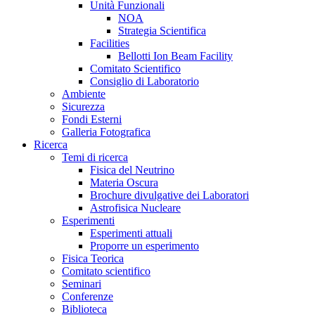
Unità Funzionali
NOA
Strategia Scientifica
Facilities
Bellotti Ion Beam Facility
Comitato Scientifico
Consiglio di Laboratorio
Ambiente
Sicurezza
Fondi Esterni
Galleria Fotografica
Ricerca
Temi di ricerca
Fisica del Neutrino
Materia Oscura
Brochure divulgative dei Laboratori
Astrofisica Nucleare
Esperimenti
Esperimenti attuali
Proporre un esperimento
Fisica Teorica
Comitato scientifico
Seminari
Conferenze
Biblioteca