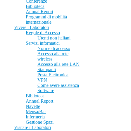
Conferenze
Biblioteca
Annual Report
Programmi di mobilità
internazionale
Vivere i Laboratori
Regole di Accesso
Utenti non italiani
Servizi informatici
Norme di accesso
Accesso alla rete
wireless
Accesso alla rete LAN
Stampanti
Posta Elettronica
VPN
Come avere assistenza
Software
Biblioteca
Annual Report
Navette
Mensa/Bar
Infermeria
Gestione Spazi
Visitare i Laboratori