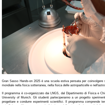
Gran Sasso Hands-on 2025 è una scuola estiva pensata per coinvolgere stude
mondiale nella fisica sotterranea, nella fisica delle astroparticelle e nell'astr
Il programma è co-organizzato dai LNGS, dal Dipartimento di Fisica e Chim
University of Munich. Gli studenti parteciperanno a un progetto sperimenta
progettare e condurre esperimenti scientifici. Il programma comprende temi 