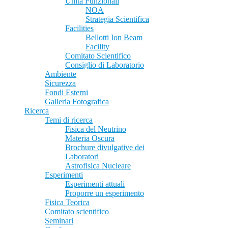
Unità Funzionali
NOA
Strategia Scientifica
Facilities
Bellotti Ion Beam
Facility
Comitato Scientifico
Consiglio di Laboratorio
Ambiente
Sicurezza
Fondi Esterni
Galleria Fotografica
Ricerca
Temi di ricerca
Fisica del Neutrino
Materia Oscura
Brochure divulgative dei
Laboratori
Astrofisica Nucleare
Esperimenti
Esperimenti attuali
Proporre un esperimento
Fisica Teorica
Comitato scientifico
Seminari