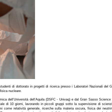
nti di dottorato in progetti di ricerca presso i Laboratori Nazionali del Gr
ofisica nucleare.
ica dell’Università dell’Aquila (DSFC - Univaq) e dal Gran Sasso Science In
le di 10 giorni, lavorando in piccoli gruppi sotto la supervisione di scien
come relatività generale, ricerche sulla materia oscura, fisica dei neutrini