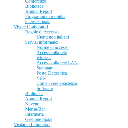
Conferenze
Biblioteca
Annual Report
Programmi di mobilità
internazionale
Vivere i Laboratori
Regole di Accesso
Utenti non italiani
Servizi informatici
Norme di accesso
Accesso alla rete
wireless
Accesso alla rete LAN
Stampanti
Posta Elettronica
VPN
Come avere assistenza
Software
Biblioteca
Annual Report
Navette
Mensa/Bar
Infermeria
Gestione Spazi
Visitare i Laboratori