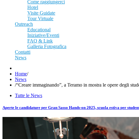
Come raggiungerci
Hotel
Visite Guidate
Tour Virtuale
Outreach
Educational
Iniziative/Eventi
FAQ & Link
Galleria Fotografica
Contatti
News
Home
/
News
/
“Creare immaginando”, a Teramo in mostra le opere degli stude
Tutte le News
Aperte le candidature per Gran Sasso Hands-on 2025, scuola estiva per student