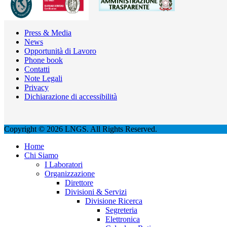
Press & Media
News
Opportunità di Lavoro
Phone book
Contatti
Note Legali
Privacy
Dichiarazione di accessibilità
Copyright © 2026 LNGS. All Rights Reserved.
Home
Chi Siamo
I Laboratori
Organizzazione
Direttore
Divisioni & Servizi
Divisione Ricerca
Segreteria
Elettronica