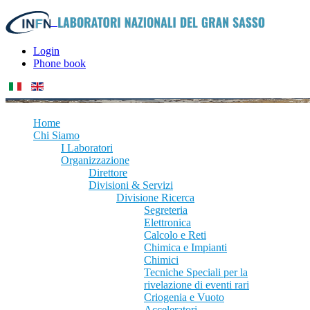
Login
Phone book
Home
Chi Siamo
I Laboratori
Organizzazione
Direttore
Divisioni & Servizi
Divisione Ricerca
Segreteria
Elettronica
Calcolo e Reti
Chimica e Impianti
Chimici
Tecniche Speciali per la
rivelazione di eventi rari
Criogenia e Vuoto
Acceleratori