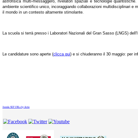
astrofisica multi-messaggero, rivelatori spaziali e tecnologie quantistiche
ambiente scientifico unico, incoraggiando collaborazioni multidisciplinari e m
il mondo in un contesto altamente stimolante.
La scuola si terrà presso i Laboratori Nazionali del Gran Sasso (LNGS) dell'
Le candidature sono aperte (
clicca qui
) e si chiuderanno il 30 maggio: p
er in
Joomla SEF URLs by Artio