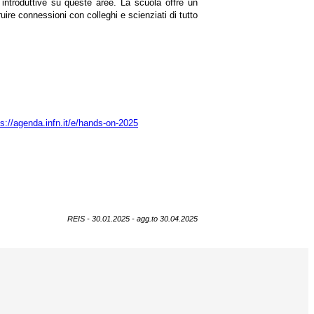
i introduttive su queste aree. La scuola offre un
uire connessioni con colleghi e scienziati di tutto
ps://agenda.infn.it/e/hands-on-2025
REIS - 30.01.2025 - agg.to 30.04.2025