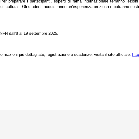
. Per preparare i partecipanti, esperti di fama internazionale terranno lezion
ulticulturali. Gli studenti acquisiranno un’esperienza preziosa e potranno costr
INFN dall'8 al 19 settembre 2025.
formazioni più dettagliate, registrazione e scadenze, visita il sito ufficiale:
htt