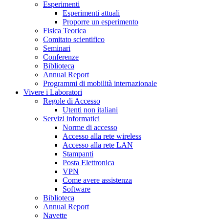
Esperimenti
Esperimenti attuali
Proporre un esperimento
Fisica Teorica
Comitato scientifico
Seminari
Conferenze
Biblioteca
Annual Report
Programmi di mobilità internazionale
Vivere i Laboratori
Regole di Accesso
Utenti non italiani
Servizi informatici
Norme di accesso
Accesso alla rete wireless
Accesso alla rete LAN
Stampanti
Posta Elettronica
VPN
Come avere assistenza
Software
Biblioteca
Annual Report
Navette