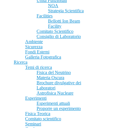
Unità Funzionali
NOA
Strategia Scientifica
Facilities
Bellotti Ion Beam
Facility
Comitato Scientifico
Consiglio di Laboratorio
Ambiente
Sicurezza
Fondi Esterni
Galleria Fotografica
Ricerca
Temi di ricerca
Fisica del Neutrino
Materia Oscura
Brochure divulgative dei
Laboratori
Astrofisica Nucleare
Esperimenti
Esperimenti attuali
Proporre un esperimento
Fisica Teorica
Comitato scientifico
Seminari