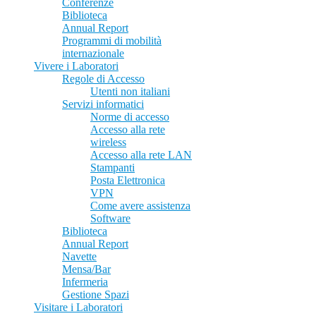
Conferenze
Biblioteca
Annual Report
Programmi di mobilità
internazionale
Vivere i Laboratori
Regole di Accesso
Utenti non italiani
Servizi informatici
Norme di accesso
Accesso alla rete
wireless
Accesso alla rete LAN
Stampanti
Posta Elettronica
VPN
Come avere assistenza
Software
Biblioteca
Annual Report
Navette
Mensa/Bar
Infermeria
Gestione Spazi
Visitare i Laboratori