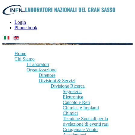
Login
Phone book
Home
Chi Siamo
I Laboratori
Organizzazione
Direttore
Divisioni & Servizi
Divisione Ricerca
Segreteria
Elettronica
Calcolo e Reti
Chimica e Impianti
Chimici
Tecniche Speciali per la
rivelazione di eventi rari
Criogenia e Vuoto
Acceleratori