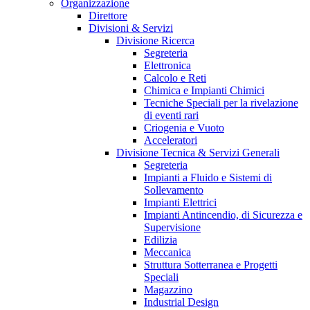
Organizzazione
Direttore
Divisioni & Servizi
Divisione Ricerca
Segreteria
Elettronica
Calcolo e Reti
Chimica e Impianti Chimici
Tecniche Speciali per la rivelazione
di eventi rari
Criogenia e Vuoto
Acceleratori
Divisione Tecnica & Servizi Generali
Segreteria
Impianti a Fluido e Sistemi di
Sollevamento
Impianti Elettrici
Impianti Antincendio, di Sicurezza e
Supervisione
Edilizia
Meccanica
Struttura Sotterranea e Progetti
Speciali
Magazzino
Industrial Design