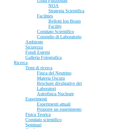
Unità Funzionali
NOA
Strategia Scientifica
Facilities
Bellotti Ion Beam
Facility
Comitato Scientifico
Consiglio di Laboratorio
Ambiente
Sicurezza
Fondi Esterni
Galleria Fotografica
Ricerca
Temi di ricerca
Fisica del Neutrino
Materia Oscura
Brochure divulgative dei
Laboratori
Astrofisica Nucleare
Esperimenti
Esperimenti attuali
Proporre un esperimento
Fisica Teorica
Comitato scientifico
Seminari