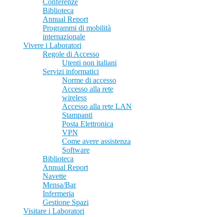
Conferenze
Biblioteca
Annual Report
Programmi di mobilità
internazionale
Vivere i Laboratori
Regole di Accesso
Utenti non italiani
Servizi informatici
Norme di accesso
Accesso alla rete
wireless
Accesso alla rete LAN
Stampanti
Posta Elettronica
VPN
Come avere assistenza
Software
Biblioteca
Annual Report
Navette
Mensa/Bar
Infermeria
Gestione Spazi
Visitare i Laboratori