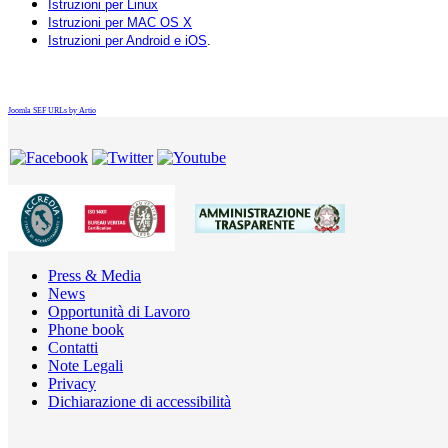
Istruzioni per Linux
Istruzioni per MAC OS X
Istruzioni per Android e iOS
.
Joomla SEF URLs by Artio
Press & Media
News
Opportunità di Lavoro
Phone book
Contatti
Note Legali
Privacy
Dichiarazione di accessibilità