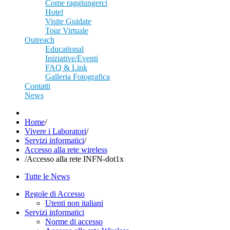
Come raggiungerci
Hotel
Visite Guidate
Tour Virtuale
Outreach
Educational
Iniziative/Eventi
FAQ & Link
Galleria Fotografica
Contatti
News
Home
/
Vivere i Laboratori
/
Servizi informatici
/
Accesso alla rete wireless
/
Accesso alla rete INFN-dot1x
Tutte le News
Regole di Accesso
Utenti non italiani
Servizi informatici
Norme di accesso