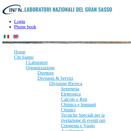
Login
Phone book
Home
Chi Siamo
I Laboratori
Organizzazione
Direttore
Divisioni & Servizi
Divisione Ricerca
Segreteria
Elettronica
Calcolo e Reti
Chimica e Impianti
Chimici
Tecniche Speciali per la
rivelazione di eventi rari
Criogenia e Vuoto
Acceleratori