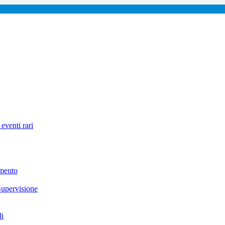
eventi rari
amento
Supervisione
li