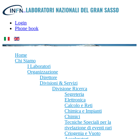
Login
Phone book
Home
Chi Siamo
I Laboratori
Organizzazione
Direttore
Divisioni & Servizi
Divisione Ricerca
Segreteria
Elettronica
Calcolo e Reti
Chimica e Impianti
Chimici
Tecniche Speciali per la
rivelazione di eventi rari
Criogenia e Vuoto
Acceleratori