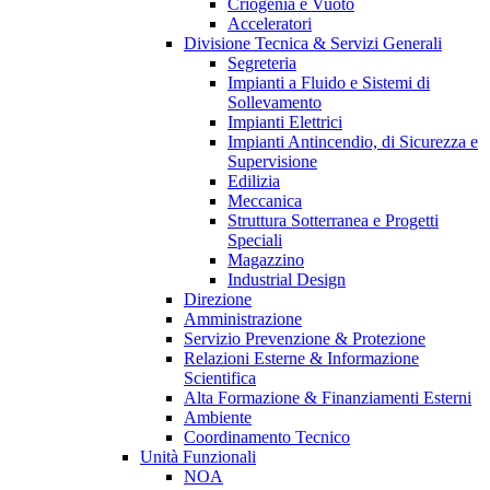
Criogenia e Vuoto
Acceleratori
Divisione Tecnica & Servizi Generali
Segreteria
Impianti a Fluido e Sistemi di
Sollevamento
Impianti Elettrici
Impianti Antincendio, di Sicurezza e
Supervisione
Edilizia
Meccanica
Struttura Sotterranea e Progetti
Speciali
Magazzino
Industrial Design
Direzione
Amministrazione
Servizio Prevenzione & Protezione
Relazioni Esterne & Informazione
Scientifica
Alta Formazione & Finanziamenti Esterni
Ambiente
Coordinamento Tecnico
Unità Funzionali
NOA