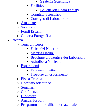
Strategia Scientifica
Facilities
Bellotti Ion Beam Facility
Comitato Scientifico
Consiglio di Laboratorio
Ambiente
Sicurezza
Fondi Esterni
Galleria Fotografica
Ricerca
Temi di ricerca
Fisica del Neutrino
Materia Oscura
Brochure divulgative dei Laboratori
Astrofisica Nucleare
Esperimenti
Esperimenti attuali
Proporre un esperimento
Fisica Teorica
Comitato scientifico
Seminari
Conferenze
Biblioteca
Annual Report
Programmi di mobilità internazionale