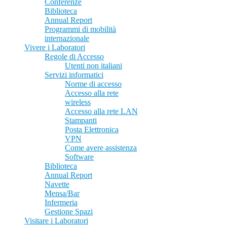
Conferenze
Biblioteca
Annual Report
Programmi di mobilità
internazionale
Vivere i Laboratori
Regole di Accesso
Utenti non italiani
Servizi informatici
Norme di accesso
Accesso alla rete
wireless
Accesso alla rete LAN
Stampanti
Posta Elettronica
VPN
Come avere assistenza
Software
Biblioteca
Annual Report
Navette
Mensa/Bar
Infermeria
Gestione Spazi
Visitare i Laboratori