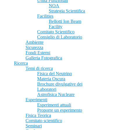
Unità Funzionali
NOA
Strategia Scientifica
Facilities
Bellotti Ion Beam
Facility
Comitato Scientifico
Consiglio di Laboratorio
Ambiente
Sicurezza
Fondi Esterni
Galleria Fotografica
Ricerca
Temi di ricerca
Fisica del Neutrino
Materia Oscura
Brochure divulgative dei
Laboratori
Astrofisica Nucleare
Esperimenti
Esperimenti attuali
Proporre un esperimento
Fisica Teorica
Comitato scientifico
Seminari