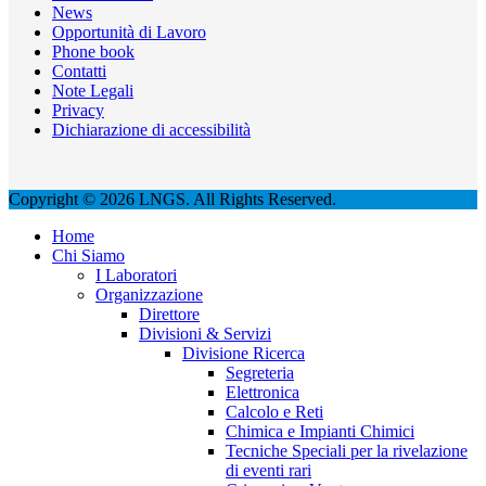
News
Opportunità di Lavoro
Phone book
Contatti
Note Legali
Privacy
Dichiarazione di accessibilità
Copyright © 2026 LNGS. All Rights Reserved.
Home
Chi Siamo
I Laboratori
Organizzazione
Direttore
Divisioni & Servizi
Divisione Ricerca
Segreteria
Elettronica
Calcolo e Reti
Chimica e Impianti Chimici
Tecniche Speciali per la rivelazione
di eventi rari