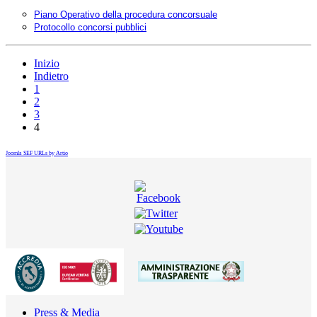
Piano Operativo della procedura concorsuale
Protocollo concorsi pubblici
Inizio
Indietro
1
2
3
4
Joomla SEF URLs by Artio
Press & Media