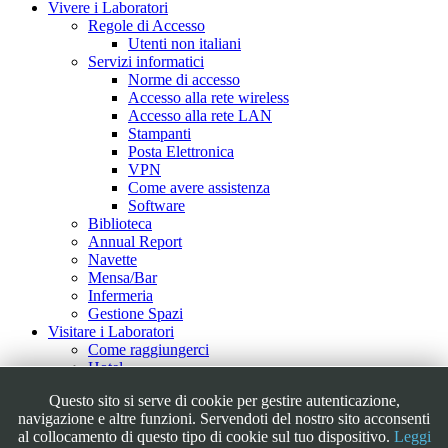
Vivere i Laboratori
Regole di Accesso
Utenti non italiani
Servizi informatici
Norme di accesso
Accesso alla rete wireless
Accesso alla rete LAN
Stampanti
Posta Elettronica
VPN
Come avere assistenza
Software
Biblioteca
Annual Report
Navette
Mensa/Bar
Infermeria
Gestione Spazi
Visitare i Laboratori
Come raggiungerci
Hotel
Visite Guidate
Questo sito si serve di cookie per gestire autenticazione,
Tour Virtuale
navigazione e altre funzioni. Servendoti del nostro sito acconsenti
Outreach
al collocamento di questo tipo di cookie sul tuo dispositivo.
Leggi
Educational