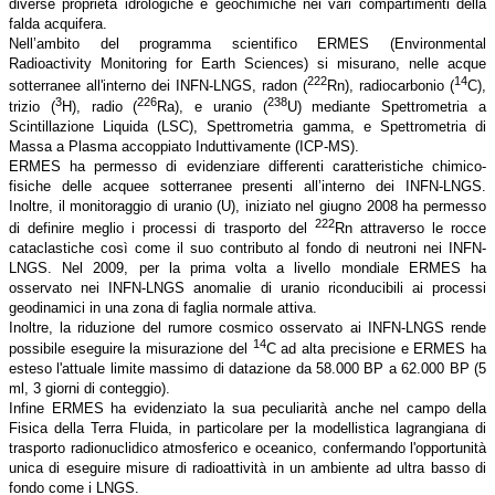
diverse proprietà idrologiche e geochimiche nei vari compartimenti della
falda acquifera.
Nell’ambito del programma scientifico ERMES (Environmental
Radioactivity Monitoring for Earth Sciences) si misurano, nelle acque
222
14
sotterranee all'interno dei INFN-LNGS, radon (
Rn), radiocarbonio (
C),
3
226
238
trizio (
H), radio (
Ra), e uranio (
U) mediante Spettrometria a
Scintillazione Liquida (LSC), Spettrometria gamma, e Spettrometria di
Massa a Plasma accoppiato Induttivamente (ICP-MS).
ERMES ha permesso di evidenziare differenti caratteristiche chimico-
fisiche delle acquee sotterranee presenti all’interno dei INFN-LNGS.
Inoltre, il monitoraggio di uranio (U), iniziato nel giugno 2008 ha permesso
222
di definire meglio i processi di trasporto del
Rn attraverso le rocce
cataclastiche così come il suo contributo al fondo di neutroni nei INFN-
LNGS. Nel 2009, per la prima volta a livello mondiale ERMES ha
osservato nei INFN-LNGS anomalie di uranio riconducibili ai processi
geodinamici in una zona di faglia normale attiva.
Inoltre, la riduzione del rumore cosmico osservato ai INFN-LNGS rende
14
possibile eseguire la misurazione del
C ad alta precisione e ERMES ha
esteso l'attuale limite massimo di datazione da 58.000 BP a 62.000 BP (5
ml, 3 giorni di conteggio).
Infine ERMES ha evidenziato la sua peculiarità anche nel campo della
Fisica della Terra Fluida, in particolare per la modellistica lagrangiana di
trasporto radionuclidico atmosferico e oceanico, confermando l'opportunità
unica di eseguire misure di radioattività in un ambiente ad ultra basso di
fondo come i LNGS.