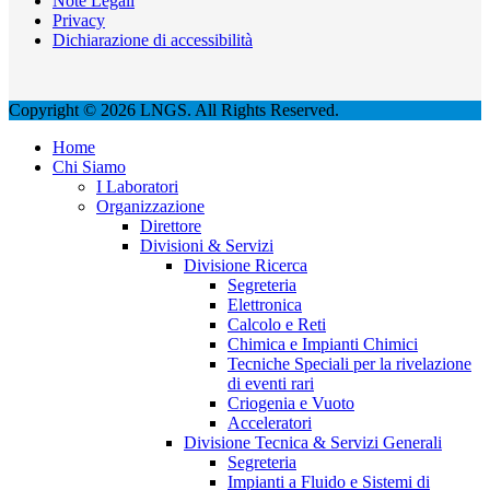
Note Legali
Privacy
Dichiarazione di accessibilità
Copyright © 2026 LNGS. All Rights Reserved.
Home
Chi Siamo
I Laboratori
Organizzazione
Direttore
Divisioni & Servizi
Divisione Ricerca
Segreteria
Elettronica
Calcolo e Reti
Chimica e Impianti Chimici
Tecniche Speciali per la rivelazione
di eventi rari
Criogenia e Vuoto
Acceleratori
Divisione Tecnica & Servizi Generali
Segreteria
Impianti a Fluido e Sistemi di