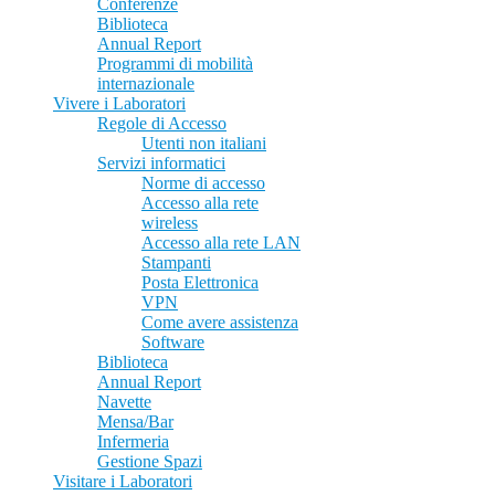
Conferenze
Biblioteca
Annual Report
Programmi di mobilità
internazionale
Vivere i Laboratori
Regole di Accesso
Utenti non italiani
Servizi informatici
Norme di accesso
Accesso alla rete
wireless
Accesso alla rete LAN
Stampanti
Posta Elettronica
VPN
Come avere assistenza
Software
Biblioteca
Annual Report
Navette
Mensa/Bar
Infermeria
Gestione Spazi
Visitare i Laboratori