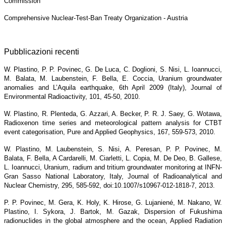
Commission
Comprehensive Nuclear-Test-Ban Treaty Organization - Austria
Pubblicazioni recenti
W. Plastino, P. P. Povinec, G. De Luca, C. Doglioni, S. Nisi, L. Ioannucci,
M. Balata, M. Laubenstein, F. Bella, E. Coccia, Uranium groundwater
anomalies and L’Aquila earthquake, 6th April 2009 (Italy), Journal of
Environmental Radioactivity, 101, 45-50, 2010.
W. Plastino, R. Plenteda, G. Azzari, A. Becker, P. R. J. Saey, G. Wotawa,
Radioxenon time series and meteorological pattern analysis for CTBT
event categorisation, Pure and Applied Geophysics, 167, 559-573, 2010.
W. Plastino, M. Laubenstein, S. Nisi, A. Peresan, P. P. Povinec, M.
Balata, F. Bella, A Cardarelli, M. Ciarletti, L. Copia, M. De Deo, B. Gallese,
L. Ioannucci, Uranium, radium and tritium groundwater monitoring at INFN-
Gran Sasso National Laboratory, Italy, Journal of Radioanalytical and
Nuclear Chemistry, 295, 585-592, doi:10.1007/s10967-012-1818-7, 2013.
P. P. Povinec, M. Gera, K. Holy, K. Hirose, G. Lujaniené, M. Nakano, W.
Plastino, I. Sykora, J. Bartok, M. Gazak, Dispersion of Fukushima
radionuclides in the global atmosphere and the ocean, Applied Radiation