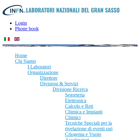
Login
Phone book
Home
Chi Siamo
I Laboratori
Organizzazione
Direttore
Divisioni & Servizi
Divisione Ricerca
Segreteria
Elettronica
Calcolo e Reti
Chimica e Impianti
Chimici
Tecniche Speciali per la
rivelazione di eventi rari
Criogenia e Vuoto
Acceleratori