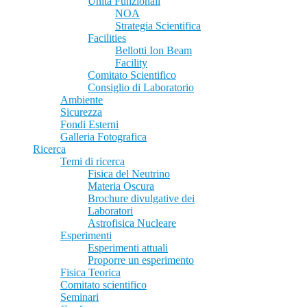
Unità Funzionali
NOA
Strategia Scientifica
Facilities
Bellotti Ion Beam
Facility
Comitato Scientifico
Consiglio di Laboratorio
Ambiente
Sicurezza
Fondi Esterni
Galleria Fotografica
Ricerca
Temi di ricerca
Fisica del Neutrino
Materia Oscura
Brochure divulgative dei
Laboratori
Astrofisica Nucleare
Esperimenti
Esperimenti attuali
Proporre un esperimento
Fisica Teorica
Comitato scientifico
Seminari