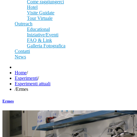
Come raggiungerci
Hotel
Visite Guidate
Tour Virtuale
Outreach
Educational
Iniziative/Eventi
FAQ & Link
Galleria Fotografica
Contatti
News
Home
/
Esperimenti
/
Esperimenti attuali
/
Ermes
Ermes