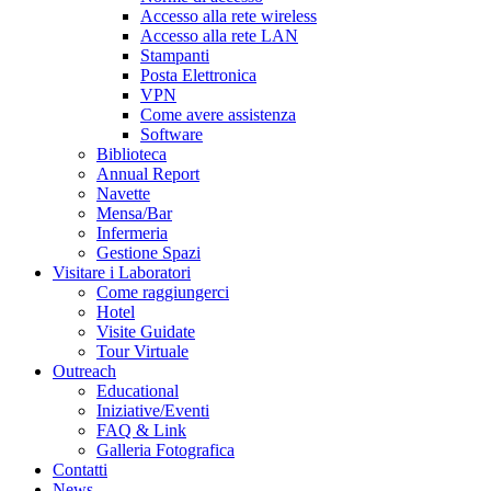
Accesso alla rete wireless
Accesso alla rete LAN
Stampanti
Posta Elettronica
VPN
Come avere assistenza
Software
Biblioteca
Annual Report
Navette
Mensa/Bar
Infermeria
Gestione Spazi
Visitare i Laboratori
Come raggiungerci
Hotel
Visite Guidate
Tour Virtuale
Outreach
Educational
Iniziative/Eventi
FAQ & Link
Galleria Fotografica
Contatti
News