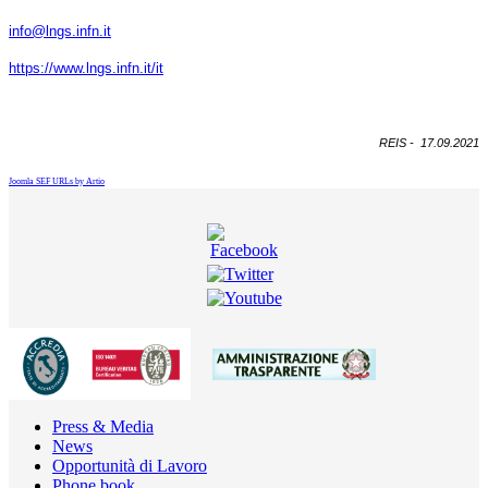
info@lngs.infn.it
https://www.lngs.infn.it/it
REIS - 17.09.2021
Joomla SEF URLs by Artio
Press & Media
News
Opportunità di Lavoro
Phone book