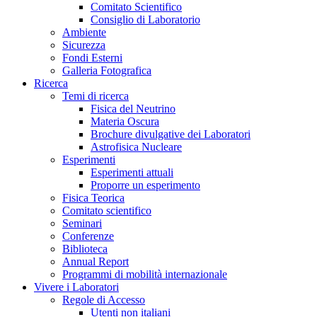
Comitato Scientifico
Consiglio di Laboratorio
Ambiente
Sicurezza
Fondi Esterni
Galleria Fotografica
Ricerca
Temi di ricerca
Fisica del Neutrino
Materia Oscura
Brochure divulgative dei Laboratori
Astrofisica Nucleare
Esperimenti
Esperimenti attuali
Proporre un esperimento
Fisica Teorica
Comitato scientifico
Seminari
Conferenze
Biblioteca
Annual Report
Programmi di mobilità internazionale
Vivere i Laboratori
Regole di Accesso
Utenti non italiani