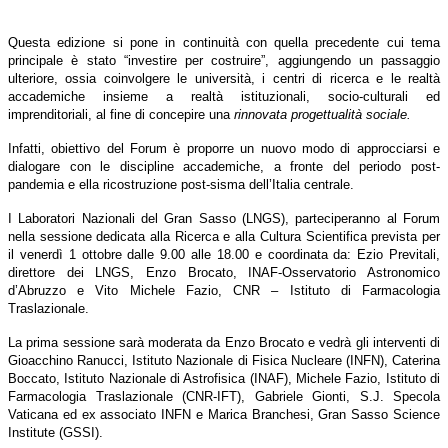
Questa edizione si pone in continuità con quella precedente cui tema
principale è stato “investire per costruire”, aggiungendo un passaggio
ulteriore, ossia coinvolgere le università, i centri di ricerca e le realtà
accademiche insieme a realtà istituzionali, socio-culturali ed
imprenditoriali, al fine di concepire una
rinnovata progettualità sociale
.
Infatti, obiettivo del Forum è proporre un nuovo modo di approcciarsi e
dialogare con le discipline accademiche, a fronte del periodo post-
pandemia e ella ricostruzione post-sisma dell’Italia centrale.
I Laboratori Nazionali del Gran Sasso (LNGS), parteciperanno al Forum
nella sessione dedicata alla Ricerca e alla Cultura Scientifica prevista per
il venerdì 1 ottobre dalle 9.00 alle 18.00 e coordinata da: Ezio Previtali,
direttore dei LNGS, Enzo Brocato, INAF-Osservatorio Astronomico
d’Abruzzo e Vito Michele Fazio, CNR – Istituto di Farmacologia
Traslazionale.
La prima sessione sarà moderata da Enzo Brocato e vedrà gli interventi di
Gioacchino Ranucci, Istituto Nazionale di Fisica Nucleare (INFN), Caterina
Boccato, Istituto Nazionale di Astrofisica (INAF), Michele Fazio, Istituto di
Farmacologia Traslazionale (CNR-IFT), Gabriele Gionti, S.J. Specola
Vaticana ed ex associato INFN e Marica Branchesi, Gran Sasso Science
Institute (GSSI).