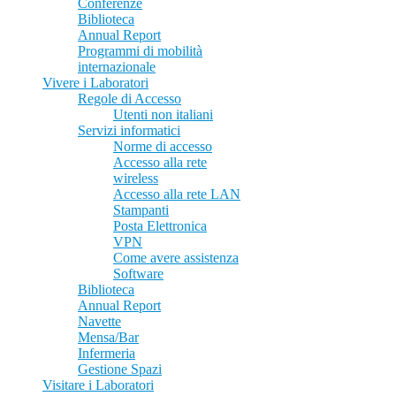
Conferenze
Biblioteca
Annual Report
Programmi di mobilità
internazionale
Vivere i Laboratori
Regole di Accesso
Utenti non italiani
Servizi informatici
Norme di accesso
Accesso alla rete
wireless
Accesso alla rete LAN
Stampanti
Posta Elettronica
VPN
Come avere assistenza
Software
Biblioteca
Annual Report
Navette
Mensa/Bar
Infermeria
Gestione Spazi
Visitare i Laboratori