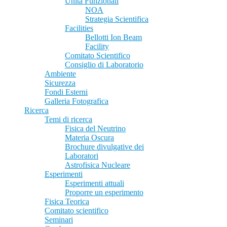
Unità Funzionali
NOA
Strategia Scientifica
Facilities
Bellotti Ion Beam
Facility
Comitato Scientifico
Consiglio di Laboratorio
Ambiente
Sicurezza
Fondi Esterni
Galleria Fotografica
Ricerca
Temi di ricerca
Fisica del Neutrino
Materia Oscura
Brochure divulgative dei
Laboratori
Astrofisica Nucleare
Esperimenti
Esperimenti attuali
Proporre un esperimento
Fisica Teorica
Comitato scientifico
Seminari