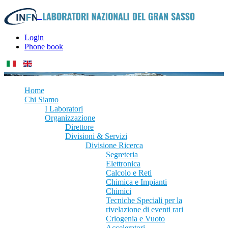
Login
Phone book
Home
Chi Siamo
I Laboratori
Organizzazione
Direttore
Divisioni & Servizi
Divisione Ricerca
Segreteria
Elettronica
Calcolo e Reti
Chimica e Impianti
Chimici
Tecniche Speciali per la
rivelazione di eventi rari
Criogenia e Vuoto
Acceleratori