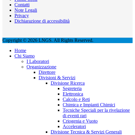
Contatti
Note Legali
Privacy
Dichiarazione di accessibilità
Copyright © 2026 LNGS. All Rights Reserved.
Home
Chi Siamo
I Laboratori
Organizzazione
Direttore
Divisioni & Servizi
Divisione Ricerca
Segreteria
Elettronica
Calcolo e Reti
Chimica e Impianti Chimici
Tecniche Speciali per la rivelazione
di eventi rari
Criogenia e Vuoto
Acceleratori
Divisione Tecnica & Servizi Generali