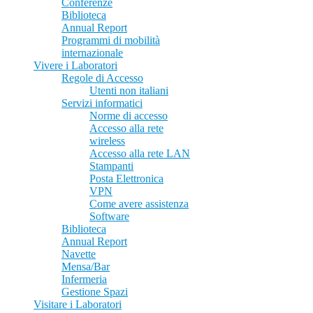
Conferenze
Biblioteca
Annual Report
Programmi di mobilità
internazionale
Vivere i Laboratori
Regole di Accesso
Utenti non italiani
Servizi informatici
Norme di accesso
Accesso alla rete
wireless
Accesso alla rete LAN
Stampanti
Posta Elettronica
VPN
Come avere assistenza
Software
Biblioteca
Annual Report
Navette
Mensa/Bar
Infermeria
Gestione Spazi
Visitare i Laboratori