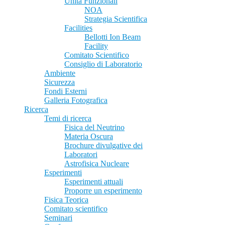
Unità Funzionali
NOA
Strategia Scientifica
Facilities
Bellotti Ion Beam
Facility
Comitato Scientifico
Consiglio di Laboratorio
Ambiente
Sicurezza
Fondi Esterni
Galleria Fotografica
Ricerca
Temi di ricerca
Fisica del Neutrino
Materia Oscura
Brochure divulgative dei
Laboratori
Astrofisica Nucleare
Esperimenti
Esperimenti attuali
Proporre un esperimento
Fisica Teorica
Comitato scientifico
Seminari