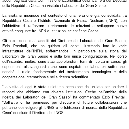
accompagnata dalla Commissione Economica della Camera dei Deputati
della Repubblica Ceca, ha visitato i Laboratori del Gran Sasso.
La visita si inserisce nel contesto di una relazione già consolidata tra
Repubblica Ceca e l’Istituto Nazionale di Fisica Nucleare (INFN), con
l’obbiettivo di rafforzare ulteriormente le relazioni e sviluppare nuove
attività congiunte fra INFN e Istituzioni scientifiche Ceche.
Gli ospiti sono stati accolti del Direttore dei Laboratori del Gran Sasso,
Ezio Previtali, che ha guidato gli ospiti illustrando loro le varie
infrastrutture dell’INFN, soffermandosi in particolare sulla storia dei
Laboratori del Gran Sasso e sulla loro unica configurazione. Nel corso
dell’incontro, inoltre, sono stati approfonditi i temi di ricerca in corso, gli
esperimenti all’avanguardia che sono ospitati nei laboratori sotterranei,
nonché il ruolo fondamentale del trasferimento tecnologico e della
cooperazione internazionale nella ricerca scientifica.
“La visita di oggi è stata un’ottima occasione da un lato per saldare i
rapporti che abbiamo con diverse Istituzioni Ceche nell’ambito della
ricerca dei Laboratori del Gran Sasso” ha commentato Ezio Previtali.
“Dall’altro ci ha permesso per discutere di future collaborazioni che
potranno coinvolgere gli LNGS e le Istituzioni di ricerca della Repubblica
Ceca” conclude il Direttore dei LNGS.