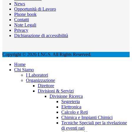
News
Opportunità di Lavoro
Phone book
Contatti
Note Legali
Privacy
Dichiarazione di accessibilità
Copyright © 2026 LNGS. All Rights Reserved.
Home
Chi Siamo
I Laboratori
Organizzazione
Direttore
Divisioni & Servizi
Divisione Ricerca
Segreteria
Elettronica
Calcolo e Reti
Chimica e Impianti Chimici
Tecniche Speciali per la rivelazione
di eventi rari