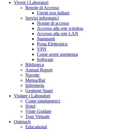
Vivere i Laboratori
Regole di Accesso
Utenti non italiani
Servizi informatici
Norme di accesso
Accesso alla rete wireless
Accesso alla rete LAN
Stampanti
Posta Elettronica
VPN
Come avere assistenza
Software
Biblioteca
Annual Report
Navette
Mensa/Bar
Infermeria
Gestione Spazi
Visitare i Laboratori
Come raggiungerci
Hotel
Visite Guidate
Tour Virtuale
Outreach
Educational