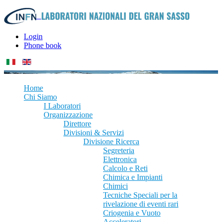
Login
Phone book
Home
Chi Siamo
I Laboratori
Organizzazione
Direttore
Divisioni & Servizi
Divisione Ricerca
Segreteria
Elettronica
Calcolo e Reti
Chimica e Impianti
Chimici
Tecniche Speciali per la
rivelazione di eventi rari
Criogenia e Vuoto
Acceleratori